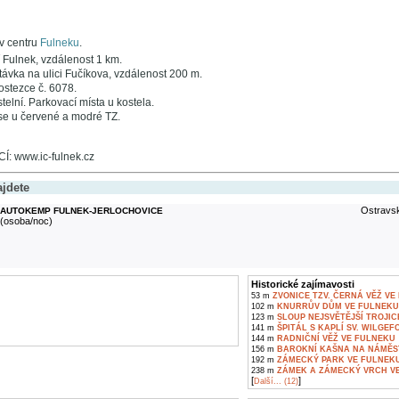
v centru
Fulneku
.
 Fulnek, vzdálenost 1 km.
ávka na ulici Fučíkova, vzdálenost 200 m.
ostezce č. 6078.
telní. Parkovací místa u kostela.
se u červené a modré TZ.
 www.ic-fulnek.cz
ajdete
Ostravsk
AUTOKEMP FULNEK-JERLOCHOVICE
(osoba/noc)
Historické zajímavosti
53 m
ZVONICE TZV. ČERNÁ VĚŽ VE
102 m
KNURRŮV DŮM VE FULNEKU
123 m
SLOUP NEJSVĚTĚJŠÍ TROJIC
141 m
ŠPITÁL S KAPLÍ SV. WILGEF
144 m
RADNIČNÍ VĚŽ VE FULNEKU
156 m
BAROKNÍ KAŠNA NA NÁMĚST
192 m
ZÁMECKÝ PARK VE FULNEK
238 m
ZÁMEK A ZÁMECKÝ VRCH V
[
]
Další... (12)