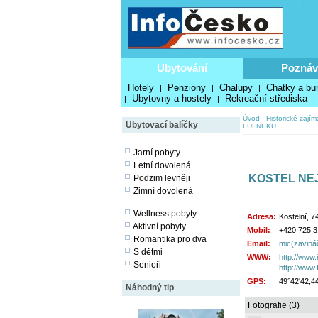
Ubytování
Poznáv
Hotely
Penziony
Chalupy
Chatky a bu
|
|
|
Ubytovny a hostely
Rekreační střediska
|
|
|
Úvod
-
Historické zajím
Ubytovací balíčky
FULNEKU
Jarní pobyty
Letní dovolená
KOSTEL NEJ
Podzim levněji
Zimní dovolená
Wellness pobyty
Adresa:
Kostelní, 7
Aktivní pobyty
Mobil:
+420 725 3
Romantika pro dva
Email:
mic(zaviná
S dětmi
WWW:
http://www.
Senioři
http://www.
GPS:
49°42'42,4
Náhodný tip
Fotografie (3)