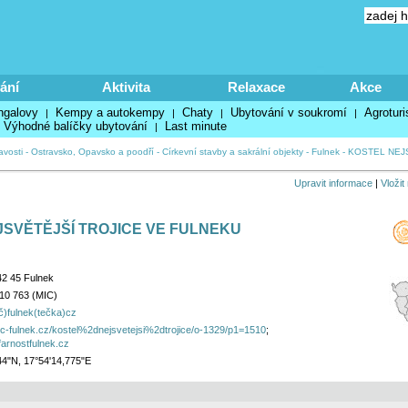
ání
Aktivita
Relaxace
Akce
ngalovy
Kempy a autokempy
Chaty
Ubytování v soukromí
Agroturi
|
|
|
|
Výhodné balíčky ubytování
Last minute
|
avosti
-
Ostravsko, Opavsko a poodří
-
Církevní stavby a sakrální objekty
-
Fulnek
-
KOSTEL NEJS
Upravit informace
|
Vložit
SVĚTĚJŠÍ TROJICE VE FULNEKU
42 45 Fulnek
10 763 (MIC)
č)fulnek(tečka)cz
ic-fulnek.cz/kostel%2dnejsvetejsi%2dtrojice/o-1329/p1=1510
;
farnostfulnek.cz
44"N, 17°54'14,775"E