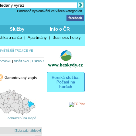
Podrobné vyhledávání ve všech kategoriích
Služby
Info o ČR
stika a ranče
Apartmány
Business hotely
|
|
VĚTĚJŠÍ TROJICE VE
 novinku
|
Vložit akci
|
Tisknout
Horská služba:
Počasí na
horách
Zobrazení na mapě
[Zobrazit náhledy]