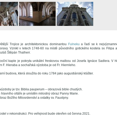
větější Trojice je architektonickou dominantou
Fulneku
a řadí se k nejvýznamn
ravy. Vznikl v letech 1748-60 na místě původního gotického kostela sv. Filipa 
uláš Štěpán Thalherr.
boční kaple je pokryta unikátní freskovou malbou od Josefa Ignáce Sadlera. V hla
lem F. Hieraba a sochařská výzdoba je od Fr. Hiernleho.
farní budova, která sloužila do roku 1784 jako augustiánský klášter.
výzdoby je tzv. Biblia pauperum – obrazová bible chudých.
hlavního oltáře je umístěn milostný obraz Panny Marie.
braz Božího Milosrdenství a ostatky sv. Faustyny.
ostel v rekonstrukci. Pro veřejnost bude otevřen od června 2021.