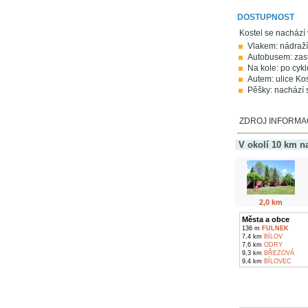
DOSTUPNOST
Kostel se nachází 
Vlakem: nádraží
Autobusem: zast
Na kole: po cykl
Autem: ulice Kos
Pěšky: nachází 
ZDROJ INFORMACÍ:
V okolí 10 km n
2,0 km
Města a obce
136 m
FULNEK
7,4 km
BÍLOV
7,6 km
ODRY
9,3 km
BŘEZOVÁ
9,4 km
BÍLOVEC