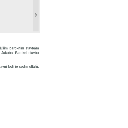
ějším barokním stavbám
a Jakuba. Barokní stavbu
vní lodi je sedm oltářů.