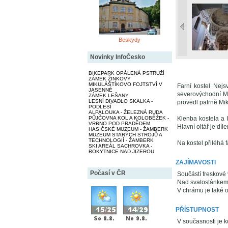
Beskydy
Novinky InfoČesko
BIKEPARK OPÁLENÁ PSTRUŽÍ
ZÁMEK ŽINKOVY
MIKULÁŠTÍKOVO FOJTSTVÍ V
Farní kostel Nejs
JASENNÉ
severovýchodní Mo
ZÁMEK LEŠANY
LESNÍ DIVADLO SKALKA -
provedl patrně Mik
PODLESÍ
ALPALOUKA - ŽELEZNÁ RUDA
PŮJČOVNA KOL A KOLOBĚŽEK -
Klenba kostela a 
VRBNO POD PRADĚDEM
Hlavní oltář je dí
HASIČSKÉ MUZEUM - ŽAMBERK
MUZEUM STARÝCH STROJŮ A
TECHNOLOGIÍ - ŽAMBERK
Na kostel přiléhá 
SKI AREÁL SACHROVKA -
ROKYTNICE NAD JIZEROU
ZAJÍMAVOSTI
Počasí v ČR
Součástí freskové 
Nad svatostánkem 
V chrámu je také o
PŘÍSTUPNOST
V současnosti je k