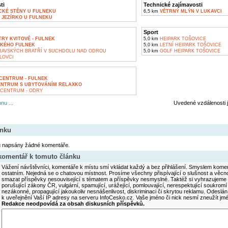
ti
Technické zajímavosti
CKÉ STĚNY U FULNEKU
6,5 km
VĚTRNÝ MLÝN V LUKAVCI
 JEZÍRKO U FULNEKU
Sport
TRY KVITOVÉ - FULNEK
5,0 km
HEIPARK TOŠOVICE
KÉHO FULNEK
5,0 km
LETNÍ HEIPARK TOŠOVICE
VSKÝCH BRATŘÍ V SUCHDOLU NAD ODROU
5,0 km
GOLF HEIPARK TOŠOVICE
LOVCI
CENTRUM - FULNEK
ENTRUM S UBYTOVÁNÍM RELAXKO
CENTRUM - ODRY
nu ...
Uvedené vzdálenosti 
ánku
u napsány žádné komentáře.
 komentář k tomuto článku
Vážení návštěvníci, komentáře k místu smí vkládat každý a bez přihlášení. Smyslem koment
ostatním. Nejedná se o chatovou místnost. Prosíme všechny přispívající o slušnost a věcn
smazat příspěvky nesouvisející s tématem a příspěvky nesmyslné. Taktéž si vyhrazujeme 
porušující zákony ČR, vulgární, spamující, urážející, pomlouvající, nerespektující soukromí
nezákonné, propagující jakoukoliv nesnášenlivost, diskriminaci či skrytou reklamu. Odesl
k uveřejnění Vaší IP adresy na serveru InfoCesko.cz. Vaše jméno či nick nesmí zneužít j
Redakce neodpovídá za obsah diskusních příspěvků.