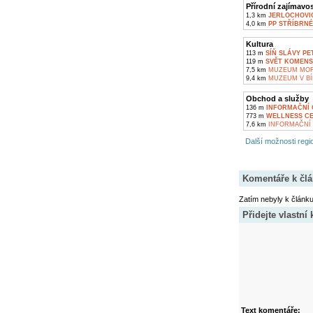
Přírodní zajímavos
1,3 km
JERLOCHOVI
4,0 km
PP STŘÍBRNÉ
Kultura
113 m
SÍŇ SLÁVY PE
119 m
SVĚT KOMENS
7,5 km
MUZEUM MORA
9,4 km
MUZEUM V BÍ
Obchod a služby
136 m
INFORMAČNÍ 
773 m
WELLNESS C
7,6 km
INFORMAČNÍ 
Další možnosti regio
Komentáře k čl
Zatím nebyly k článk
Přidejte vlastní
Text komentáře: