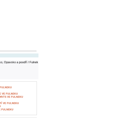
o, Opavsko a poodří / Fulnek
 FULNEKU
E VE FULNEKU
ORITS VE FULNEKU
Í VE FULNEKU
U
E FULNEKU