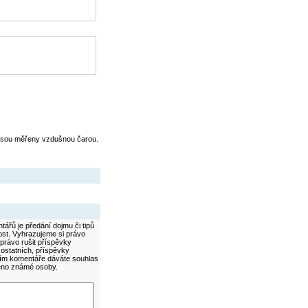
jsou měřeny vzdušnou čarou.
ářů je předání dojmu či tipů
ost. Vyhrazujeme si právo
právo rušit příspěvky
 ostatních, příspěvky
áním komentáře dáváte souhlas
méno známé osoby.