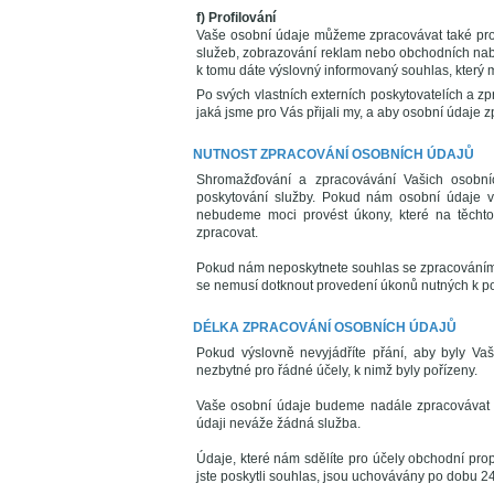
f) Profilování
Vaše osobní údaje můžeme zpracovávat také pro 
služeb, zobrazování reklam nebo obchodních nab
k tomu dáte výslovný informovaný souhlas, který 
Po svých vlastních externích poskytovatelích a z
jaká jsme pro Vás přijali my, a aby osobní údaje 
NUTNOST ZPRACOVÁNÍ OSOBNÍCH ÚDAJŮ
Shromažďování a zpracovávání Vašich osobní
poskytování služby. Pokud nám osobní údaje vý
nebudeme moci provést úkony, které na těchto 
zpracovat.
Pokud nám neposkytnete souhlas se zpracováním 
se nemusí dotknout provedení úkonů nutných k po
DÉLKA ZPRACOVÁNÍ OSOBNÍCH ÚDAJŮ
Pokud výslovně nevyjádříte přání, aby byly V
nezbytné pro řádné účely, k nimž byly pořízeny.
Vaše osobní údaje budeme nadále zpracovávat i
údaji neváže žádná služba.
Údaje, které nám sdělíte pro účely obchodní propa
jste poskytli souhlas, jsou uchovávány po dobu 