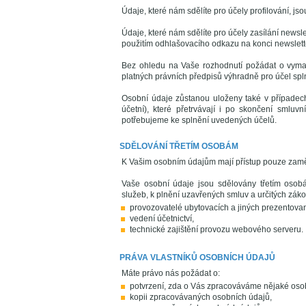
Údaje, které nám sdělíte pro účely profilování, 
Údaje, které nám sdělíte pro účely zasílání news
použitím odhlašovacího odkazu na konci newslett
Bez ohledu na Vaše rozhodnutí požádat o vyma
platných právních předpisů výhradně pro účel spln
Osobní údaje zůstanou uloženy také v případech
účetní), které přetrvávají i po skončení smlu
potřebujeme ke splnění uvedených účelů.
SDĚLOVÁNÍ TŘETÍM OSOBÁM
K Vašim osobním údajům mají přístup pouze zaměs
Vaše osobní údaje jsou sdělovány třetím osobá
služeb, k plnění uzavřených smluv a určitých zá
provozovatelé ubytovacích a jiných prezentova
vedení účetnictví,
technické zajištění provozu webového serveru.
PRÁVA VLASTNÍKŮ OSOBNÍCH ÚDAJŮ
Máte právo nás požádat o:
potvrzení, zda o Vás zpracováváme nějaké oso
kopii zpracovávaných osobních údajů,