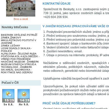
KONTAKTNÍ ÚDAJE
Společnost its Beskydy, s.r.o. zastoupená svým
739 11 jedná, jako správce osobních údajů a lz
+420 604 206 934.
Brno a okolí
V JAKÉM ROZSAHU ZPRACOVÁVÁME VAŠE O
Novinky InfoČesko
1. Poskytování prezentačních služeb: jméno a příj
BIKEPARK OPÁLENÁ PSTRUŽÍ
2. Plnění smlouvy pro soukromou osobu: jméno, pří
ZÁMEK ŽINKOVY
3. Plnění smlouvy pro právnická osoba: jméno a př
MIKULÁŠTÍKOVO FOJTSTVÍ V
JASENNÉ
4. Bankovní spojení: údaje o bankovním účtu (mimo
ZÁMEK LEŠANY
5. Vedení účetnictví: osobní nebo fakturační údaj
LESNÍ DIVADLO SKALKA -
PODLESÍ
6. Zasílání newsletteru: email.
ALPALOUKA - ŽELEZNÁ RUDA
7. Údaje o provozu na internetu: protokoly, IP adr
PŮJČOVNA KOL A KOLOBĚŽEK -
VRBNO POD PRADĚDEM
HASIČSKÉ MUZEUM - ŽAMBERK
Nežádáme o sdělování osobních, spadajících d
MUZEUM STARÝCH STROJŮ A
etnickém původu, politických názorech, nábožen
TECHNOLOGIÍ - ŽAMBERK
SKI AREÁL SACHROVKA -
nebo odborech, genetické nebo biometrické údaje,
ROKYTNICE NAD JIZEROU
Uplatňujeme náležitá bezpečností opatření k zacho
Počasí v ČR
Upozorňujeme, že pokud nám uživatel sdělí oso
poskytování požadovaných služeb nebo pro posky
považováni za správce takových údajů a takové 
PROČ VAŠE ÚDAJE POTŘEBUJEME?