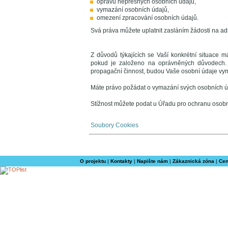
opravu nepřesných osobních údajů,
vymazání osobních údajů,
omezení zpracování osobních údajů.
Svá práva můžete uplatnit zasláním žádosti na a
Z důvodů týkajících se Vaší konkrétní situace m
pokud je založeno na oprávněných důvodech. 
propagační činnost, budou Vaše osobní údaje vy
Máte právo požádat o vymazání svých osobních ú
Stížnost můžete podat u Úřadu pro ochranu osobn
Soubory Cookies
O projektu
|
Kontakty
|
Napište nám
|
Zákaznická zóna
|
Cen