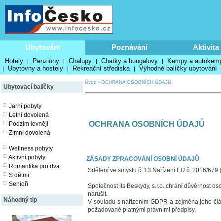
Ubytování
Poznávání
Aktivita
Hotely
Penziony
Chalupy
Chatky a bungalovy
Kempy a autokem
|
|
|
|
Ubytovny a hostely
Rekreační střediska
Výhodné balíčky ubytování
|
|
|
Úvod
-
OCHRANA OSOBNÍCH ÚDAJŮ
Ubytovací balíčky
Jarní pobyty
Letní dovolená
OCHRANA OSOBNÍCH ÚDAJŮ
Podzim levněji
Zimní dovolená
Wellness pobyty
Aktivní pobyty
ZÁSADY ZPRACOVÁNÍ OSOBNÍ ÚDAJŮ
Romantika pro dva
Sdělení ve smyslu č. 13 Nařízení EU č. 2016/679 
S dětmi
Senioři
Společnost its Beskydy, s.r.o. chrání důvěrnost o
narušit.
Náhodný tip
V souladu s nařízením GDPR a zejména jeho čl
požadované platnými právními předpisy.