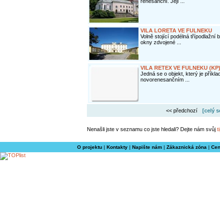
renesanční. Její ...
VILA LORETA VE FULNEKU
Volně stojící podélná třípodlažní
okny zdvojené ...
VILA RETEX VE FULNEKU (KP
Jedná se o objekt, který je příkl
novorenesančním ...
<< předchozí
[celý 
Nenašli jste v seznamu co jste hledali? Dejte nám svůj
t
O projektu
|
Kontakty
|
Napište nám
|
Zákaznická zóna
|
Cen