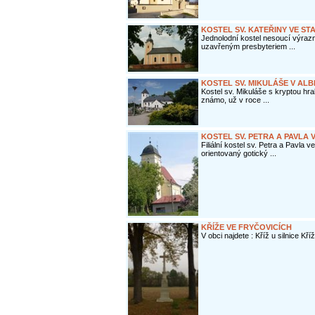
KOSTEL SV. KATEŘINY VE ST
Jednolodní kostel nesoucí výra
uzavřeným presbyteriem ...
KOSTEL SV. MIKULÁŠE V AL
Kostel sv. Mikuláše s kryptou hra
známo, už v roce ...
KOSTEL SV. PETRA A PAVLA 
Filiální kostel sv. Petra a Pavla 
orientovaný gotický ...
KŘÍŽE VE FRYČOVICÍCH
V obci najdete : Kříž u silnice Kříž