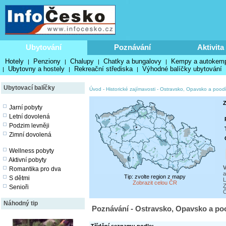
Ubytování
Poznávání
Aktivita
Hotely
Penziony
Chalupy
Chatky a bungalovy
Kempy a autokem
|
|
|
|
Ubytovny a hostely
Rekreační střediska
Výhodné balíčky ubytování
|
|
|
Ubytovací balíčky
Úvod
-
Historické zajímavosti
-
Ostravsko, Opavsko a poodř
Z
Jarní pobyty
Letní dovolená
Podzim levněji
Zimní dovolená
Wellness pobyty
Aktivní pobyty
V
Romantika pro dva
a
Tip: zvolte region z mapy
S dětmi
L
Zobrazit celou ČR
Z
Senioři
Č
Náhodný tip
Poznávání - Ostravsko, Opavsko a pood