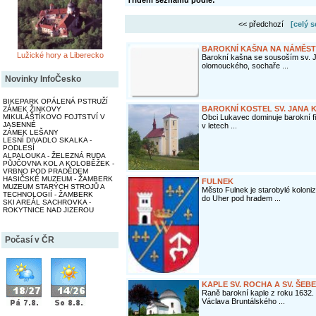
Třídění seznamu podle:
<< předchozí
[celý 
BAROKNÍ KAŠNA NA NÁMĚST
Lužické hory a Liberecko
Barokní kašna se sousoším sv. J
olomouckého, sochaře ...
Novinky InfoČesko
BIKEPARK OPÁLENÁ PSTRUŽÍ
BAROKNÍ KOSTEL SV. JANA K
ZÁMEK ŽINKOVY
MIKULÁŠTÍKOVO FOJTSTVÍ V
Obci Lukavec dominuje barokní fil
JASENNÉ
v letech ...
ZÁMEK LEŠANY
LESNÍ DIVADLO SKALKA -
PODLESÍ
ALPALOUKA - ŽELEZNÁ RUDA
PŮJČOVNA KOL A KOLOBĚŽEK -
VRBNO POD PRADĚDEM
HASIČSKÉ MUZEUM - ŽAMBERK
FULNEK
MUZEUM STARÝCH STROJŮ A
Město Fulnek je starobylé koloni
TECHNOLOGIÍ - ŽAMBERK
do Uher pod hradem ...
SKI AREÁL SACHROVKA -
ROKYTNICE NAD JIZEROU
Počasí v ČR
KAPLE SV. ROCHA A SV. ŠEB
Raně barokní kaple z roku 1632.
Václava Bruntálského ...