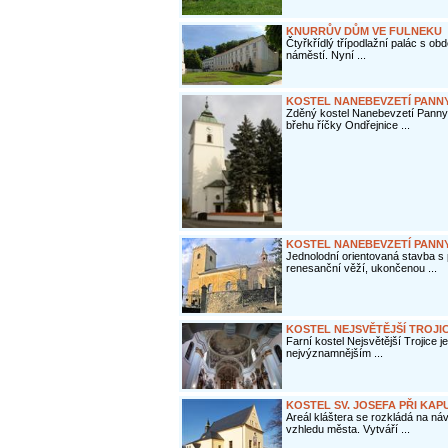
KNURRŮV DŮM VE FULNEKU
Čtyřkřídlý třípodlažní palác s o
náměstí. Nyní ...
KOSTEL NANEBEVZETÍ PANNY
Zděný kostel Nanebevzetí Panny 
břehu říčky Ondřejnice ...
KOSTEL NANEBEVZETÍ PANN
Jednolodní orientovaná stavba s
renesanční věží, ukončenou ...
KOSTEL NEJSVĚTĚJŠÍ TROJI
Farní kostel Nejsvětější Trojice 
nejvýznamnějším ...
KOSTEL SV. JOSEFA PŘI KA
Areál kláštera se rozkládá na 
vzhledu města. Vytváří ...