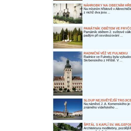
NÁHROBKY NA OBECNÍM HŘB
Na místním hřbitově v Albrechtič
z nichž dva jsou ...
PAMÁTNÍK OBĚTEM VE FRYČ
Památník obětem 2. světové vál
padlým při osvobozování ...
RADNIČNÍ VĚŽ VE FULNEKU
Radnice ve Fulneku byla vybudov
Skrbenského z Hříště. V ...
SLOUP NEJSVĚTĚJŠÍ TROJIC
Na náměstí J. A. Komenského je 
známého vídeňského ...
ŠPITÁL S KAPLÍ SV. WILGEF
Architektura modlitebny, pozdějšího