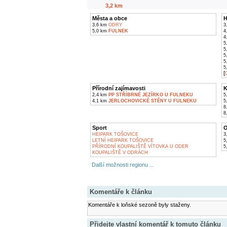
3,2 km
Města a obce
H
3,6 km
ODRY
3
5,0 km
FULNEK
4
4
5
5
5
5
5
[
D
Přírodní zajímavosti
K
2,4 km
PP STŘÍBRNÉ JEZÍRKO U FULNEKU
5
4,1 km
JERLOCHOVICKÉ STĚNY U FULNEKU
5
8
8
Sport
O
HEIPARK TOŠOVICE
3
LETNÍ HEIPARK TOŠOVICE
5
PŘÍRODNÍ KOUPALIŠTĚ VÍTOVKA U ODER
5
KOUPALIŠTĚ V ODRÁCH
Další možnosti regionu ...
Komentáře k článku
Komentáře k loňské sezoně byly staženy.
Přidejte vlastní komentář k tomuto článku