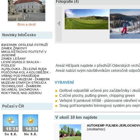
Fotografie (4)
Brno a okolí
Novinky InfoČesko
BIKEPARK OPÁLENÁ PSTRUŽÍ
ZÁMEK ŽINKOVY
MIKULÁŠTÍKOVO FOJTSTVÍ V
JASENNÉ
ZÁMEK LEŠANY
LESNÍ DIVADLO SKALKA -
Areál HEIpark najdete v předhůří Oderských vrchů
PODLESÍ
ALPALOUKA - ŽELEZNÁ RUDA
Areál nabízí svým návštěvníkům celoročně odpočine
PŮJČOVNA KOL A KOLOBĚŽEK -
VRBNO POD PRADĚDEM
HASIČSKÉ MUZEUM - ŽAMBERK
VYBAVENÍ
MUZEUM STARÝCH STROJŮ A
TECHNOLOGIÍ - ŽAMBERK
SKI AREÁL SACHROVKA -
Golfové odpaliště určené pro začátečníky i zkuš
ROKYTNICE NAD JIZEROU
Cvičné plochy, putting green, chipping green
Veřejné 9 jamkové hřiště - plánované otevření 
Snag golf kompletní tréningový systém pro nejm
Počasí v ČR
V okolí 10 km najdete
AUTOKEMP FULNEK-JERLOCHOVI
(osoba/noc)