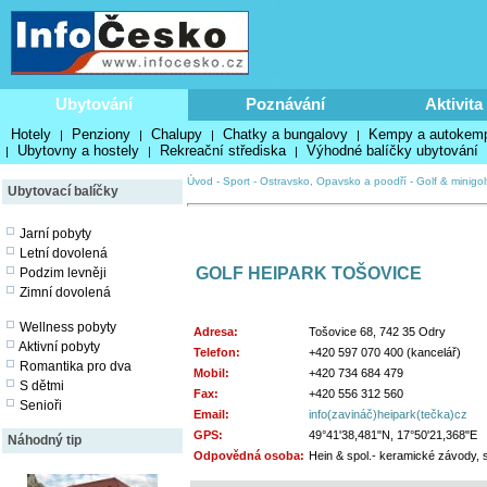
Ubytování
Poznávání
Aktivita
Hotely
Penziony
Chalupy
Chatky a bungalovy
Kempy a autokem
|
|
|
|
Ubytovny a hostely
Rekreační střediska
Výhodné balíčky ubytování
|
|
|
Úvod
-
Sport
-
Ostravsko, Opavsko a poodří
-
Golf & minigol
Ubytovací balíčky
Jarní pobyty
Letní dovolená
GOLF HEIPARK TOŠOVICE
Podzim levněji
Zimní dovolená
Wellness pobyty
Adresa:
Tošovice 68, 742 35 Odry
Aktivní pobyty
Telefon:
+420 597 070 400 (kancelář)
Romantika pro dva
Mobil:
+420 734 684 479
S dětmi
Fax:
+420 556 312 560
Senioři
Email:
info(zavináč)heipark(tečka)cz
GPS:
49°41'38,481"N, 17°50'21,368"E
Náhodný tip
Odpovědná osoba:
Hein & spol.- keramické závody, sp