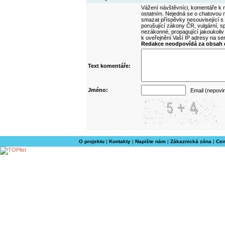
Vážení návštěvníci, komentáře k m
ostatním. Nejedná se o chatovou m
smazat příspěvky nesouvisející s
porušující zákony ČR, vulgární, sp
nezákonné, propagující jakoukoliv
k uveřejnění Vaší IP adresy na s
Redakce neodpovídá za obsah d
Text komentáře:
Jméno:
Email (nepovi
O projektu
|
Kontakty
|
Napište nám
|
Zákaznická zóna
|
Cen