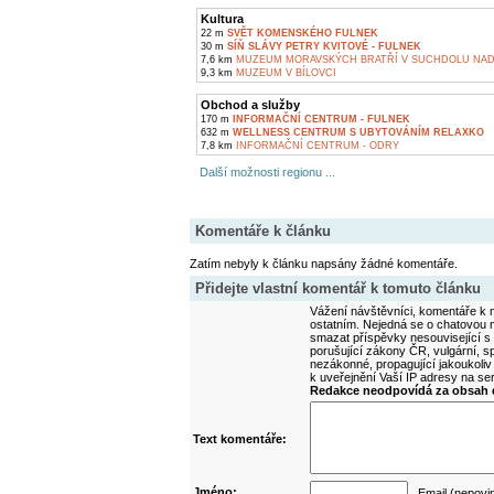
Kultura
22 m
SVĚT KOMENSKÉHO FULNEK
30 m
SÍŇ SLÁVY PETRY KVITOVÉ - FULNEK
7,6 km
MUZEUM MORAVSKÝCH BRATŘÍ V SUCHDOLU NA
9,3 km
MUZEUM V BÍLOVCI
Obchod a služby
170 m
INFORMAČNÍ CENTRUM - FULNEK
632 m
WELLNESS CENTRUM S UBYTOVÁNÍM RELAXKO
7,8 km
INFORMAČNÍ CENTRUM - ODRY
Další možnosti regionu ...
Komentáře k článku
Zatím nebyly k článku napsány žádné komentáře.
Přidejte vlastní komentář k tomuto článku
Vážení návštěvníci, komentáře k m
ostatním. Nejedná se o chatovou m
smazat příspěvky nesouvisející s
porušující zákony ČR, vulgární, sp
nezákonné, propagující jakoukoliv
k uveřejnění Vaší IP adresy na s
Redakce neodpovídá za obsah d
Text komentáře:
Jméno:
Email (nepovi