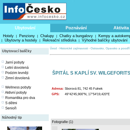
Ubytování
Poznávání
Aktivita
Hotely
Penziony
Chalupy
Chatky a bungalovy
Kempy a autokem
|
|
|
|
Ubytovny a hostely
Rekreační střediska
Výhodné balíčky ubytování
|
|
|
Úvod
-
Historické zajímavosti
-
Ostravsko, Opavsko a poodří
Ubytovací balíčky
Jarní pobyty
Letní dovolená
ŠPITÁL S KAPLÍ SV. WILGEFORI
Podzim levněji
Zimní dovolená
Wellness pobyty
Adresa:
Sborová 81, 742 45 Fulnek
Aktivní pobyty
GPS:
49°42'45,900"N, 17°54'19,420"E
Romantika pro dva
S dětmi
Senioři
Náhodný tip
Fotografie (1)