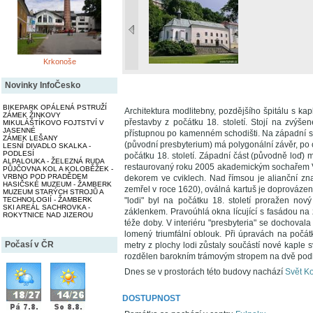
Krkonoše
Novinky InfoČesko
BIKEPARK OPÁLENÁ PSTRUŽÍ
Architektura modlitebny, pozdějšího špitálu s kap
ZÁMEK ŽINKOVY
přestavby z počátku 18. století. Stojí na zvýše
MIKULÁŠTÍKOVO FOJTSTVÍ V
JASENNÉ
přístupnou po kamenném schodišti. Na západní s
ZÁMEK LEŠANY
(původní presbyterium) má polygonální závěr, po
LESNÍ DIVADLO SKALKA -
PODLESÍ
počátku 18. století. Západní část (původně loď) m
ALPALOUKA - ŽELEZNÁ RUDA
restaurovaný roku 2005 akademickým sochařem V.
PŮJČOVNA KOL A KOLOBĚŽEK -
VRBNO POD PRADĚDEM
dekorem ve cviklech. Nad římsou je alianční zn
HASIČSKÉ MUZEUM - ŽAMBERK
zemřel v roce 1620), oválná kartuš je doprovázena
MUZEUM STARÝCH STROJŮ A
TECHNOLOGIÍ - ŽAMBERK
"lodi" byl na počátku 18. století proražen nov
SKI AREÁL SACHROVKA -
záklenkem. Pravoúhlá okna lícující s fasádou na 
ROKYTNICE NAD JIZEROU
téže doby. V interiéru "presbyteria" se dochoval
lomený triumfální oblouk. Při úpravách na počátk
Počasí v ČR
metry z plochy lodi zůstaly součástí nové kaple sv
rozdělen barokním trámovým stropem na dvě podlaž
Dnes se v prostorách této budovy nachází
Svět K
DOSTUPNOST