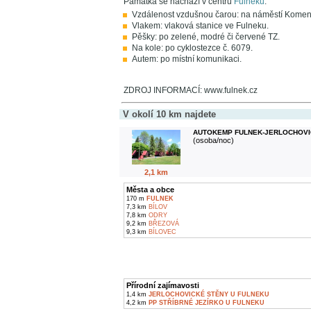
Památka se nachází v centru
Fulneku
.
Vzdálenost vzdušnou čarou: na náměstí Komen
Vlakem: vlaková stanice ve Fulneku.
Pěšky: po zelené, modré či červené TZ.
Na kole: po cyklostezce č. 6079.
Autem: po místní komunikaci.
ZDROJ INFORMACÍ: www.fulnek.cz
V okolí 10 km najdete
AUTOKEMP FULNEK-JERLOCHOVI
(osoba/noc)
2,1 km
Města a obce
170 m
FULNEK
7,3 km
BÍLOV
7,8 km
ODRY
9,2 km
BŘEZOVÁ
9,3 km
BÍLOVEC
Přírodní zajímavosti
1,4 km
JERLOCHOVICKÉ STĚNY U FULNEKU
4,2 km
PP STŘÍBRNÉ JEZÍRKO U FULNEKU