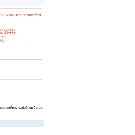
E FULNEKU-JERLOCHOVICÍCH
VE FULNEKU
 KLÁŠTEŘE
NEKU
EKU
jsou měřeny vzdušnou čarou.