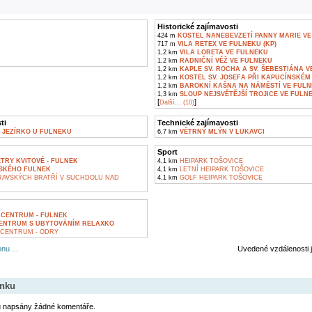
Historické zajímavosti
424 m
KOSTEL NANEBEVZETÍ PANNY MARIE V
717 m
VILA RETEX VE FULNEKU (KP)
1,2 km
VILA LORETA VE FULNEKU
1,2 km
RADNIČNÍ VĚŽ VE FULNEKU
1,2 km
KAPLE SV. ROCHA A SV. ŠEBESTIÁNA 
1,2 km
KOSTEL SV. JOSEFA PŘI KAPUCÍNSKÉM
1,2 km
BAROKNÍ KAŠNA NA NÁMĚSTÍ VE FUL
1,3 km
SLOUP NEJSVĚTĚJŠÍ TROJICE VE FULN
[
]
Další... (10)
ti
Technické zajímavosti
 JEZÍRKO U FULNEKU
6,7 km
VĚTRNÝ MLÝN V LUKAVCI
Sport
ETRY KVITOVÉ - FULNEK
4,1 km
HEIPARK TOŠOVICE
SKÉHO FULNEK
4,1 km
LETNÍ HEIPARK TOŠOVICE
VSKÝCH BRATŘÍ V SUCHDOLU NAD
4,1 km
GOLF HEIPARK TOŠOVICE
 CENTRUM - FULNEK
ENTRUM S UBYTOVÁNÍM RELAXKO
CENTRUM - ODRY
nu ...
Uvedené vzdálenosti 
ánku
u napsány žádné komentáře.