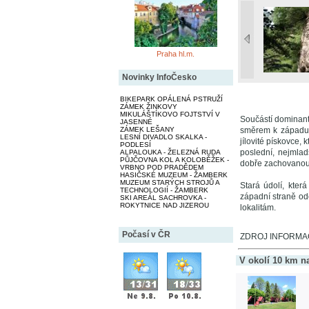
Praha hl.m.
Novinky InfoČesko
BIKEPARK OPÁLENÁ PSTRUŽÍ
ZÁMEK ŽINKOVY
MIKULÁŠTÍKOVO FOJTSTVÍ V
Součástí dominant
JASENNÉ
ZÁMEK LEŠANY
směrem k západu v
LESNÍ DIVADLO SKALKA -
jílovité pískovce, 
PODLESÍ
poslední, nejmlad
ALPALOUKA - ŽELEZNÁ RUDA
PŮJČOVNA KOL A KOLOBĚŽEK -
dobře zachovanou 
VRBNO POD PRADĚDEM
HASIČSKÉ MUZEUM - ŽAMBERK
MUZEUM STARÝCH STROJŮ A
Stará údolí, kte
TECHNOLOGIÍ - ŽAMBERK
západní straně od
SKI AREÁL SACHROVKA -
ROKYTNICE NAD JIZEROU
lokalitám.
Počasí v ČR
ZDROJ INFORMACÍ:
V okolí 10 km n