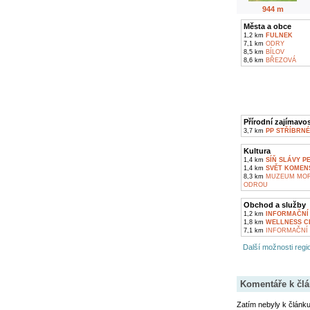
944 m
Města a obce
1,2 km
FULNEK
7,1 km
ODRY
8,5 km
BÍLOV
8,6 km
BŘEZOVÁ
Přírodní zajímavos
3,7 km
PP STŘÍBRNÉ
Kultura
1,4 km
SÍŇ SLÁVY P
1,4 km
SVĚT KOMEN
8,3 km
MUZEUM MORA
ODROU
Obchod a služby
1,2 km
INFORMAČNÍ
1,8 km
WELLNESS C
7,1 km
INFORMAČNÍ 
Další možnosti regio
Komentáře k čl
Zatím nebyly k článk