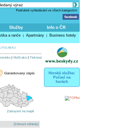
Podrobné vyhledávání ve všech kategoriích
Služby
Info o ČR
stika a ranče
Apartmány
Business hotely
|
|
U FULNEKU
 novinku
|
Vložit akci
|
Tisknout
Horská služba:
Počasí na
horách
Zobrazení na mapě
[Zobrazit náhledy]