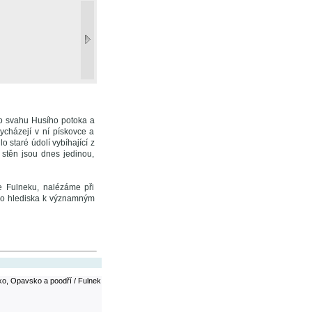
ho svahu Husího potoka a
ycházejí v ní pískovce a
o staré údolí vybíhající z
stěn jsou dnes jedinou,
e Fulneku, nalézáme při
ého hlediska k významným
o, Opavsko a poodří / Fulnek