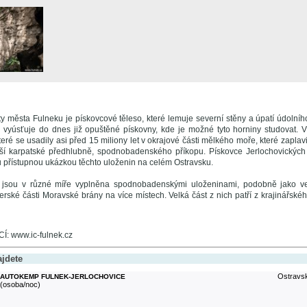
y města Fulneku je pískovcové těleso, které lemuje severní stěny a úpatí údolní
yúsťuje do dnes již opuštěné pískovny, kde je možné tyto horniny studovat. V
které se usadily asi před 15 miliony let v okrajové části mělkého moře, které zaplavil
ší karpatské předhlubně, spodnobadenského příkopu. Pískovce Jerlochovických 
přístupnou ukázkou těchto uloženin na celém Ostravsku.
rá jsou v různé míře vyplněna spodnobadenskými uloženinami, podobně jako v
erské části Moravské brány na více místech. Velká část z nich patří z krajinářsk
 www.ic-fulnek.cz
ajdete
Ostravsk
AUTOKEMP FULNEK-JERLOCHOVICE
(osoba/noc)