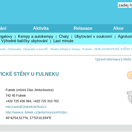
ání
Aktivita
Relaxace
Akce
ngalovy
Kempy a autokempy
Chaty
Ubytování v soukromí
Agroturi
|
|
|
|
Výhodné balíčky ubytování
Last minute
|
osti
-
Ostravsko, Opavsko a poodří
-
Skalní města a útvary
-
Fulnek
-
JERLOCHOVICKÉ STĚNY 
Upravit informace
|
Vložit
ICKÉ STĚNY U FULNEKU
Fulnek (místní část Jerlochovice)
742 45 Fulnek
+420 725 436 964, +420 725 310 763
mic(zavináč)fulnek(tečka)cz
http://www.ic-fulnek.cz/jerlochovicke%2dst...
49°42'54,517"N, 17°53'10,934"E