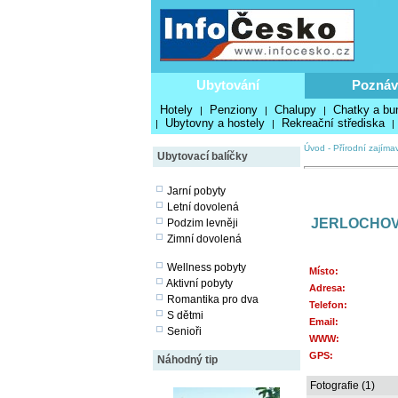
Ubytování
Poznáv
Hotely
Penziony
Chalupy
Chatky a bu
|
|
|
Ubytovny a hostely
Rekreační střediska
|
|
|
Úvod
-
Přírodní zajímav
Ubytovací balíčky
Jarní pobyty
Letní dovolená
JERLOCHOV
Podzim levněji
Zimní dovolená
Wellness pobyty
Místo:
Aktivní pobyty
Adresa:
Romantika pro dva
Telefon:
S dětmi
Email:
Senioři
WWW:
GPS:
Náhodný tip
Fotografie (1)