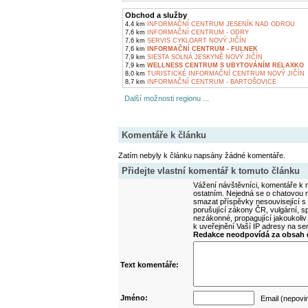
Obchod a služby
4,4 km
INFORMAČNÍ CENTRUM JESENÍK NAD ODROU
7,6 km
INFORMAČNÍ CENTRUM - ODRY
7,6 km
SERVIS CYKLOART NOVÝ JIČÍN
7,6 km
INFORMAČNÍ CENTRUM - FULNEK
7,9 km
SIESTA SOLNÁ JESKYNĚ NOVÝ JIČÍN
7,9 km
WELLNESS CENTRUM S UBYTOVÁNÍM RELAXKO
8,0 km
TURISTICKÉ INFORMAČNÍ CENTRUM NOVÝ JIČÍN
8,7 km
INFORMAČNÍ CENTRUM - BARTOŠOVICE
Další možnosti regionu ...
Komentáře k článku
Zatím nebyly k článku napsány žádné komentáře.
Přidejte vlastní komentář k tomuto článku
Vážení návštěvníci, komentáře k m
ostatním. Nejedná se o chatovou m
smazat příspěvky nesouvisející s
porušující zákony ČR, vulgární, sp
nezákonné, propagující jakoukoliv
k uveřejnění Vaší IP adresy na s
Redakce neodpovídá za obsah d
Text komentáře:
Jméno:
Email (nepovi