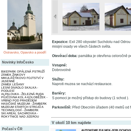
Expozice:
Exil 280 obyvatel Suchdolu nad Odrou d
misijní osady ve všech částech světa.
Ostravsko, Opavsko a poodří
Otevírací doba:
památka je otevřena celoročně p
Novinky InfoČesko
Vstupné:
Dobrovolné
BIKEPARK OPÁLENÁ PSTRUŽÍ
ZÁMEK ŽINKOVY
MIKULÁŠTÍKOVO FOJTSTVÍ V
Služby:
JASENNÉ
Naproti muzea se nachází restaurace.
ZÁMEK LEŠANY
LESNÍ DIVADLO SKALKA -
PODLESÍ
Bariéry:
ALPALOUKA - ŽELEZNÁ RUDA
PŮJČOVNA KOL A KOLOBĚŽEK -
S pomoci je možný přístup do budovy (1 schod ).
VRBNO POD PRADĚDEM
HASIČSKÉ MUZEUM - ŽAMBERK
MUZEUM STARÝCH STROJŮ A
Parkoviště:
Před Obecním úřadem (40 metrů od 
TECHNOLOGIÍ - ŽAMBERK
SKI AREÁL SACHROVKA -
ROKYTNICE NAD JIZEROU
V okolí 10 km najdete
Počasí v ČR
AUTOKEMP FULNEK-JERLOCHOVI