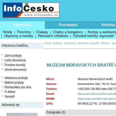
Ubytování
Poznávání
Aktivita
Hotely
Penziony
Chalupy
Chatky a bungalovy
Kempy a autokem
|
|
|
|
Ubytovny a hostely
Rekreační střediska
Výhodné balíčky ubytování
|
|
|
Úvod
-
Kultura
-
Ostravsko, Opavsko a poodří
-
Muzea
-
Suc
Ubytovací balíčky
Jarní pobyty
Letní dovolená
MUZEUM MORAVSKÝCH BRATŘÍ 
Podzim levněji
Zimní dovolená
Wellness pobyty
Místo:
Muzeum Moravských bratří
Aktivní pobyty
Adresa:
Komenského 318, 742 01 Suc
Romantika pro dva
Telefon:
+420 556 736 855 nebo 556 7
S dětmi
Email:
obec(zavináč)suchdol-nad-od
Senioři
WWW:
http://www.suchdol-nad-odrou
GPS:
49°38'50,117"N, 17°56'4,655"E
Náhodný tip
Fotografie (2)