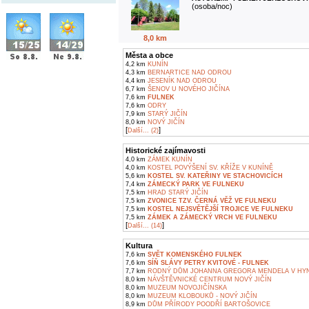
(osoba/noc)
8,0 km
Města a obce
4,2 km
KUNÍN
4,3 km
BERNARTICE NAD ODROU
4,4 km
JESENÍK NAD ODROU
6,7 km
ŠENOV U NOVÉHO JIČÍNA
7,6 km
FULNEK
7,6 km
ODRY
7,9 km
STARÝ JIČÍN
8,0 km
NOVÝ JIČÍN
[
]
Další... (2)
Historické zajímavosti
4,0 km
ZÁMEK KUNÍN
4,0 km
KOSTEL POVÝŠENÍ SV. KŘÍŽE V KUNÍNĚ
5,6 km
KOSTEL SV. KATEŘINY VE STACHOVICÍCH
7,4 km
ZÁMECKÝ PARK VE FULNEKU
7,5 km
HRAD STARÝ JIČÍN
7,5 km
ZVONICE TZV. ČERNÁ VĚŽ VE FULNEKU
7,5 km
KOSTEL NEJSVĚTĚJŠÍ TROJICE VE FULNEKU
7,5 km
ZÁMEK A ZÁMECKÝ VRCH VE FULNEKU
[
]
Další... (14)
Kultura
7,6 km
SVĚT KOMENSKÉHO FULNEK
7,6 km
SÍŇ SLÁVY PETRY KVITOVÉ - FULNEK
7,7 km
RODNÝ DŮM JOHANNA GREGORA MENDELA V HY
8,0 km
NÁVŠTĚVNICKÉ CENTRUM NOVÝ JIČÍN
8,0 km
MUZEUM NOVOJIČÍNSKA
8,0 km
MUZEUM KLOBOUKŮ - NOVÝ JIČÍN
8,9 km
DŮM PŘÍRODY POODŘÍ BARTOŠOVICE