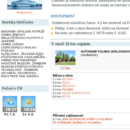
Lukavec je svérázná vesnice, katastrálně ve spr
Severovýchodním směrem od osady se nachází ch
Praha hl.m.
DOSTUPNOST
Novinky InfoČesko
Vzdálenost vzdušnou čarou: 4,5 km severně od F
Pěšky: 3 km z obce Bravinné, ležící na červené 
BIKEPARK OPÁLENÁ PSTRUŽÍ
Na kole: po cyklostezce č. 6078 nebo č. 6192.
ZÁMEK ŽINKOVY
MIKULÁŠTÍKOVO FOJTSTVÍ V
JASENNÉ
V okolí 10 km najdete
ZÁMEK LEŠANY
LESNÍ DIVADLO SKALKA -
PODLESÍ
AUTOKEMP FULNEK-JERLOCHOVI
ALPALOUKA - ŽELEZNÁ RUDA
(osoba/noc)
PŮJČOVNA KOL A KOLOBĚŽEK -
VRBNO POD PRADĚDEM
HASIČSKÉ MUZEUM - ŽAMBERK
MUZEUM STARÝCH STROJŮ A
7,7 km
TECHNOLOGIÍ - ŽAMBERK
SKI AREÁL SACHROVKA -
Města a obce
ROKYTNICE NAD JIZEROU
5,7 km
BÍLOVEC
5,8 km
BÍLOV
5,9 km
BŘEZOVÁ
Počasí v ČR
6,4 km
FULNEK
8,1 km
VELKÉ ALBRECHTICE
8,8 km
BÍTOV
Přírodní zajímavosti
6,7 km
JERLOCHOVICKÉ STĚNY U FULNEKU
PP STŘÍBRNÉ JEZÍRKO U FULNEKU