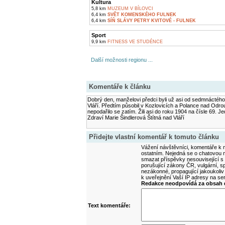
Kultura
5,8 km
MUZEUM V BÍLOVCI
6,4 km
SVĚT KOMENSKÉHO FULNEK
6,4 km
SÍŇ SLÁVY PETRY KVITOVÉ - FULNEK
Sport
9,9 km
FITNESS VE STUDÉNCE
Další možnosti regionu ...
Komentáře k článku
Dobrý den, manželovi předci byli už asi od sedmnáctého 
Vláří. Předtím působil v Kozlovicích a Polance nad Od
nepodařilo se zatím. Žili asi do roku 1904 na čísle 69. J
Zdraví Marie Šindlerová Štítná nad Vláří
Přidejte vlastní komentář k tomuto článku
Vážení návštěvníci, komentáře k m
ostatním. Nejedná se o chatovou m
smazat příspěvky nesouvisející s
porušující zákony ČR, vulgární, sp
nezákonné, propagující jakoukoliv
k uveřejnění Vaší IP adresy na s
Redakce neodpovídá za obsah d
Text komentáře: