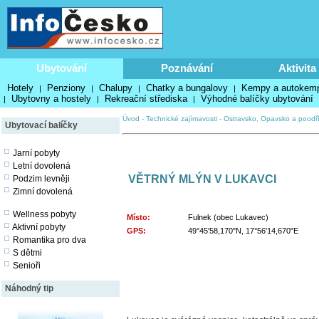
Ubytování
Poznávání
Aktivita
Hotely
Penziony
Chalupy
Chatky a bungalovy
Kempy a autokem
|
|
|
|
Ubytovny a hostely
Rekreační střediska
Výhodné balíčky ubytování
|
|
|
Úvod
-
Technické zajímavosti
-
Ostravsko, Opavsko a poodř
Ubytovací balíčky
Jarní pobyty
Letní dovolená
VĚTRNÝ MLÝN V LUKAVCI
Podzim levněji
Zimní dovolená
Wellness pobyty
Místo:
Fulnek (obec Lukavec)
Aktivní pobyty
GPS:
49°45'58,170"N, 17°56'14,670"E
Romantika pro dva
S dětmi
Senioři
Náhodný tip