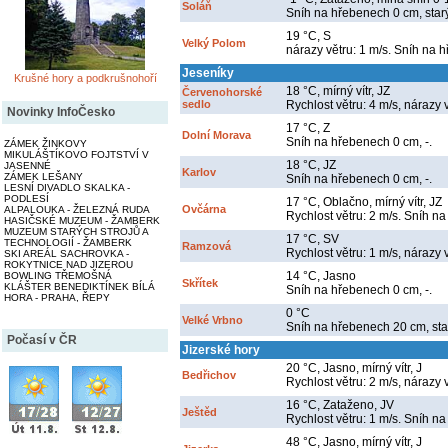
Soláň
Sníh na hřebenech 0 cm, star
19 °C, S
Velký Polom
nárazy větru: 1 m/s. Sníh na 
Jeseníky
Krušné hory a podkrušnohoří
18 °C, mírný vítr, JZ
Červenohorské
sedlo
Rychlost větru: 4 m/s, nárazy 
Novinky InfoČesko
17 °C, Z
Dolní Morava
Sníh na hřebenech 0 cm, -.
ZÁMEK ŽINKOVY
MIKULÁŠTÍKOVO FOJTSTVÍ V
18 °C, JZ
JASENNÉ
Karlov
ZÁMEK LEŠANY
Sníh na hřebenech 0 cm, -.
LESNÍ DIVADLO SKALKA -
PODLESÍ
17 °C, Oblačno, mírný vítr, JZ
Ovčárna
ALPALOUKA - ŽELEZNÁ RUDA
Rychlost větru: 2 m/s. Sníh na
HASIČSKÉ MUZEUM - ŽAMBERK
MUZEUM STARÝCH STROJŮ A
17 °C, SV
TECHNOLOGIÍ - ŽAMBERK
Ramzová
Rychlost větru: 1 m/s, nárazy 
SKI AREÁL SACHROVKA -
ROKYTNICE NAD JIZEROU
14 °C, Jasno
BOWLING TŘEMOŠNÁ
Skřítek
KLÁŠTER BENEDIKTÍNEK BÍLÁ
Sníh na hřebenech 0 cm, -.
HORA - PRAHA, ŘEPY
0 °C
Velké Vrbno
Sníh na hřebenech 20 cm, sta
Počasí v ČR
Jizerské hory
20 °C, Jasno, mírný vítr, J
Bedřichov
Rychlost větru: 2 m/s, nárazy 
16 °C, Zataženo, JV
Ještěd
Rychlost větru: 1 m/s. Sníh na
48 °C, Jasno, mírný vítr, J