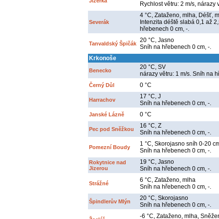
Jizerka
Rychlost větru: 2 m/s, nárazy v
4 °C, Zataženo, mlha, Déšť, mí
Intenzita déště slabá 0,1 až 2
Severák
hřebenech 0 cm, -.
20 °C, Jasno
Tanvaldský Špičák
Sníh na hřebenech 0 cm, -.
Krkonoše
20 °C, SV
Benecko
nárazy větru: 1 m/s. Sníh na 
0 °C
Černý Důl
17 °C, J
Harrachov
Sníh na hřebenech 0 cm, -.
0 °C
Janské Lázně
16 °C, Z
Pec pod Sněžkou
Sníh na hřebenech 0 cm, -.
1 °C, Skorojasno sníh 0-20 c
Pomezní Boudy
Sníh na hřebenech 0 cm, -.
19 °C, Jasno
Rokytnice nad
Jizerou
Sníh na hřebenech 0 cm, -.
6 °C, Zataženo, mlha
Strážné
Sníh na hřebenech 0 cm, -.
20 °C, Skorojasno
Špindlerův Mlýn
Sníh na hřebenech 0 cm, -.
-6 °C, Zataženo, mlha, Sněžení