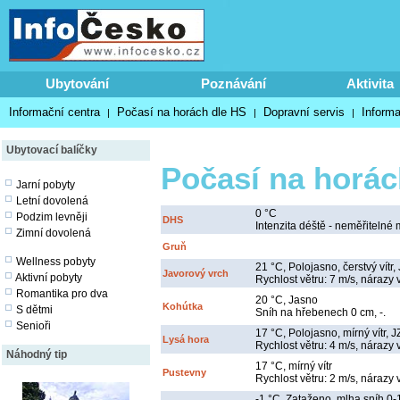
Ubytování
Poznávání
Aktivita
Informační centra
Počasí na horách dle HS
Dopravní servis
Inform
|
|
|
Ubytovací balíčky
Počasí na horác
Jarní pobyty
Letní dovolená
0 °C
Podzim levněji
DHS
Intenzita déště - neměřitelné 
Zimní dovolená
Gruň
Wellness pobyty
21 °C, Polojasno, čerstvý vítr, 
Javorový vrch
Aktivní pobyty
Rychlost větru: 7 m/s, nárazy 
Romantika pro dva
20 °C, Jasno
Kohútka
S dětmi
Sníh na hřebenech 0 cm, -.
Senioři
17 °C, Polojasno, mírný vítr, J
Lysá hora
Rychlost větru: 4 m/s, nárazy 
Náhodný tip
17 °C, mírný vítr
Pustevny
Rychlost větru: 2 m/s, nárazy 
-1 °C, Zataženo, mlha sníh 0