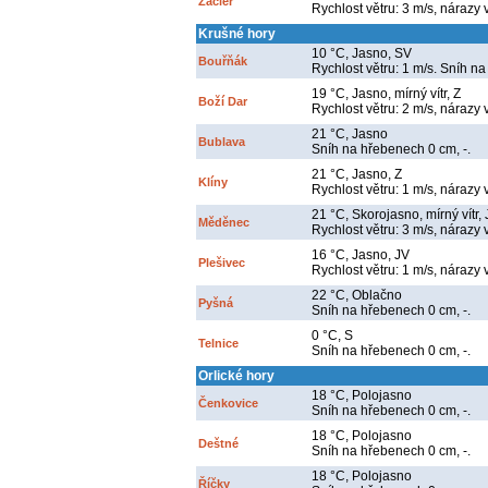
Žacléř
Rychlost větru: 3 m/s, nárazy 
Krušné hory
10 °C, Jasno, SV
Bouřňák
Rychlost větru: 1 m/s. Sníh na
19 °C, Jasno, mírný vítr, Z
Boží Dar
Rychlost větru: 2 m/s, nárazy 
21 °C, Jasno
Bublava
Sníh na hřebenech 0 cm, -.
21 °C, Jasno, Z
Klíny
Rychlost větru: 1 m/s, nárazy 
21 °C, Skorojasno, mírný vítr,
Měděnec
Rychlost větru: 3 m/s, nárazy 
16 °C, Jasno, JV
Plešivec
Rychlost větru: 1 m/s, nárazy 
22 °C, Oblačno
Pyšná
Sníh na hřebenech 0 cm, -.
0 °C, S
Telnice
Sníh na hřebenech 0 cm, -.
Orlické hory
18 °C, Polojasno
Čenkovice
Sníh na hřebenech 0 cm, -.
18 °C, Polojasno
Deštné
Sníh na hřebenech 0 cm, -.
18 °C, Polojasno
Říčky