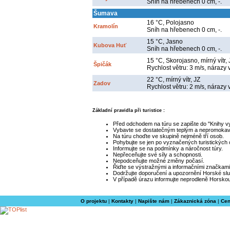
Sníh na hřebenech 0 cm, -.
Šumava
16 °C, Polojasno
Kramolín
Sníh na hřebenech 0 cm, -.
15 °C, Jasno
Kubova Huť
Sníh na hřebenech 0 cm, -.
15 °C, Skorojasno, mírný vítr,
Špičák
Rychlost větru: 3 m/s, nárazy v
22 °C, mírný vítr, JZ
Zadov
Rychlost větru: 2 m/s, nárazy 
Základní pravidla při turistice :
Před odchodem na túru se zapište do "Knihy v
Vybavte se dostatečným teplým a nepromoka
Na túru choďte ve skupině nejméně tří osob.
Pohybujte se jen po vyznačených turistických
Informujte se na podmínky a náročnost túry.
Nepřeceňujte své síly a schopnosti.
Nepodceňujte možné změny počasí.
Řiďte se výstražnými a informačními značkami
Dodržujte doporučení a upozornění Horské slu
V případě úrazu informujte neprodleně Horskou
O projektu
|
Kontakty
|
Napište nám
|
Zákaznická zóna
|
Cen