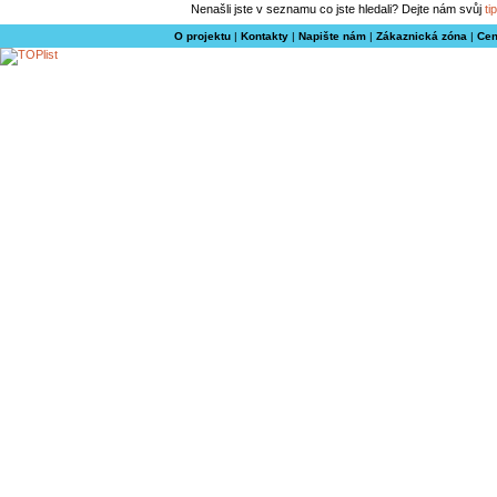
Nenašli jste v seznamu co jste hledali? Dejte nám svůj
tip
O projektu
|
Kontakty
|
Napište nám
|
Zákaznická zóna
|
Cen