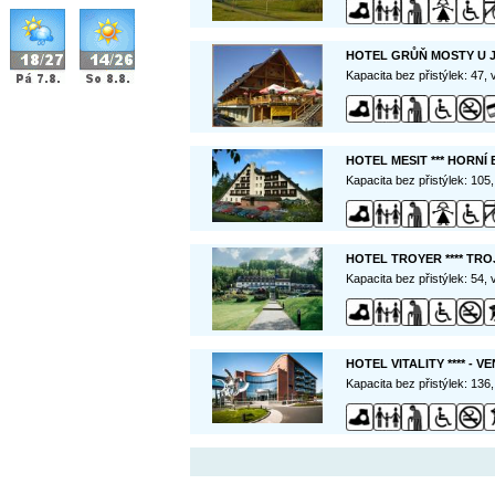
HOTEL GRŮŇ MOSTY U 
Kapacita bez přistýlek: 47,
HOTEL MESIT *** HORNÍ
Kapacita bez přistýlek: 105
HOTEL TROYER **** TR
Kapacita bez přistýlek: 54,
HOTEL VITALITY **** - 
Kapacita bez přistýlek: 136