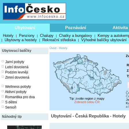
Ubytování
Poznávání
Aktivita
Hotely
Penziony
Chalupy
Chatky a bungalovy
Kempy a autokem
|
|
|
|
Ubytovny a hostely
Rekreační střediska
Výhodné balíčky ubytování
|
|
|
Úvod
-
Hotely
Ubytovací balíčky
Z
Jarní pobyty
R
Letní dovolená
Z
Podzim levněji
T
Zimní dovolená
Wellness pobyty
Aktivní pobyty
Če
Č
Romantika pro dva
Tip: zvolte region z mapy
J
S dětmi
Zobrazit celou ČR
K
a 
Senioři
Ubytování - Česká Republika - Hotely
Náhodný tip