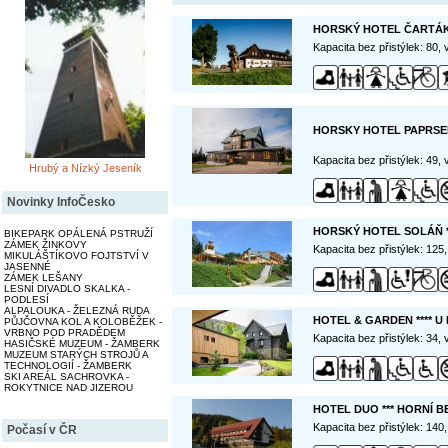
HORSKÝ HOTEL ČARTÁK
Kapacita bez přistýlek: 80,
HORSKY HOTEL PAPRSE
Kapacita bez přistýlek: 49,
Hrubý a Nízký Jeseník
Novinky InfoČesko
HORSKÝ HOTEL SOLÁŇ *
BIKEPARK OPÁLENÁ PSTRUŽÍ
ZÁMEK ŽINKOVY
Kapacita bez přistýlek: 125
MIKULÁŠTÍKOVO FOJTSTVÍ V
JASENNÉ
ZÁMEK LEŠANY
LESNÍ DIVADLO SKALKA -
PODLESÍ
ALPALOUKA - ŽELEZNÁ RUDA
HOTEL & GARDEN **** 
PŮJČOVNA KOL A KOLOBĚŽEK -
VRBNO POD PRADĚDEM
Kapacita bez přistýlek: 34,
HASIČSKÉ MUZEUM - ŽAMBERK
MUZEUM STARÝCH STROJŮ A
TECHNOLOGIÍ - ŽAMBERK
SKI AREÁL SACHROVKA -
ROKYTNICE NAD JIZEROU
HOTEL DUO *** HORNÍ B
Kapacita bez přistýlek: 140
Počasí v ČR