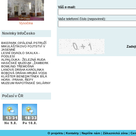
Váš e-mail:
Vaše telefonní číslo (nepovinné):
Vysočina
Novinky InfoČesko
BIKEPARK OPÁLENÁ PSTRUŽÍ
Zadej
MIKULÁŠTÍKOVO FOJTSTVÍ V
JASENNÉ
LESNÍ DIVADLO SKALKA -
PODLESÍ
ALPALOUKA - ŽELEZNÁ RUDA
HASIČSKÉ MUZEUM - ŽAMBERK
BOWLING TŘEMOŠNÁ
LANOVÁ DRÁHA KAROLINKA
BOBOVÁ DRÁHA HRUBÁ VODA
KLÁŠTER BENEDIKTÍNEK BÍLÁ
HORA - PRAHA, ŘEPY
MUZEUM RAPOTÍNSKÉ SKLÁRNY
Počasí v ČR
O projektu
|
Kontakty
|
Napište nám
|
Zákaznická zóna
|
Cen