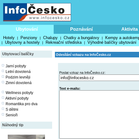
Ubytování
Poznávání
Aktivita
Hotely
Penziony
Chalupy
Chatky a bungalovy
Kempy a autokem
|
|
|
|
Ubytovny a hostely
Rekreační střediska
Výhodné balíčky ubytování
|
|
|
Ubytovací balíčky
Odesílání vzkazu na InfoČesko.cz
Jarní pobyty
Letní dovolená
Poslat vzkaz na InfoČesko.cz:
Podzim levněji
Zimní dovolená
Text e-mailu:
Wellness pobyty
Aktivní pobyty
Romantika pro dva
S dětmi
Senioři
Náhodný tip