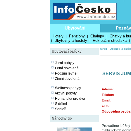
Ubytování
Poznáv
Hotely
Penziony
Chalupy
Chatky a bu
|
|
|
Ubytovny a hostely
Rekreační střediska
|
|
|
Úvod
-
Obchod a služb
Ubytovací balíčky
Jarní pobyty
Letní dovolená
SERVIS JU
Podzim levněji
Zimní dovolená
Wellness pobyty
Adresa:
Aktivní pobyty
Telefon:
Romantika pro dva
Email:
S dětmi
GPS:
Senioři
Odpovědná osoba
Náhodný tip
Provádíme běžný s
cyklistických dop