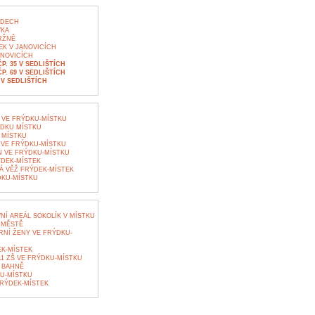
YDECH
VKA
RŽNĚ
EK V JANOVICÍCH
NOVICÍCH
. 35 V SEDLIŠTÍCH
. 69 V SEDLIŠTÍCH
V SEDLIŠTÍCH
 VE FRÝDKU-MÍSTKU
DKU MÍSTKU
 MÍSTKU
 VE FRÝDKU-MÍSTKU
 VE FRÝDKU-MÍSTKU
DEK-MÍSTEK
Á VĚŽ FRÝDEK-MÍSTEK
DKU-MÍSTKU
Í AREÁL SOKOLÍK V MÍSTKU
 MĚSTĚ
RNÍ ŽENY VE FRÝDKU-
K-MÍSTEK
1 ZŠ VE FRÝDKU-MÍSTKU
 BAHNĚ
U-MÍSTKU
RÝDEK-MÍSTEK