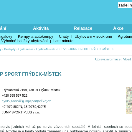
ání
Aktivita
Relaxace
Akce
ngalovy
Kempy a autokempy
Chaty
Ubytování v soukromí
Agroturi
|
|
|
|
Výhodné balíčky ubytování
Last minute
|
y
-
Beskydy
-
Cykloservis
-
Frýdek-Místek
-
SERVIS JUMP SPORT FRÝDEK-MÍSTEK
Upravit informace
|
Vložit
MP SPORT FRÝDEK-MÍSTEK
Frýdlantská 2199, 738 01 Frýdek-Místek
+420 555 557 522
cyklo(zavináč)jumpsport(tečka)cz
49°40'0,882"N, 18°20'59,429"E
:
JUMP SPORT PLUS s.r.o.
ervis jízdních kol až po servis závodních speciálů. V letních sportech se sou
lňků. Prodej je v tomto období zaměřen i na outdoorové potřeby a textil. V zimní