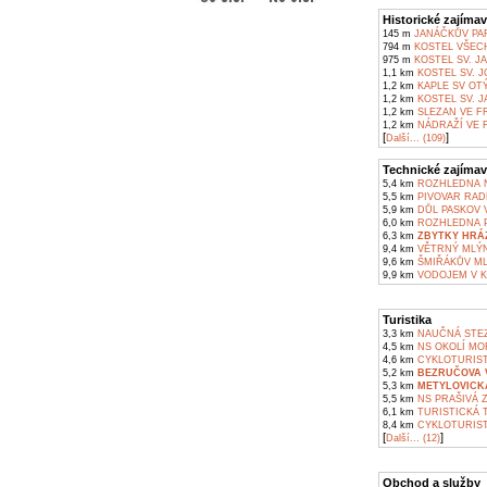
Historické zajímav
145 m
JANÁČKŮV PAR
794 m
KOSTEL VŠECH
975 m
KOSTEL SV. JA
1,1 km
KOSTEL SV. 
1,2 km
KAPLE SV OTÝ
1,2 km
KOSTEL SV. J
1,2 km
SLEZAN VE F
1,2 km
NÁDRAŽÍ VE 
[
]
Další... (109)
Technické zajímav
5,4 km
ROZHLEDNA N
5,5 km
PIVOVAR RAD
5,9 km
DŮL PASKOV V
6,0 km
ROZHLEDNA P
6,3 km
ZBYTKY HRÁZ
9,4 km
VĚTRNÝ MLÝN
9,6 km
ŠMIŘÁKŮV ML
9,9 km
VODOJEM V K
Turistika
3,3 km
NAUČNÁ STEZ
4,5 km
NS OKOLÍ MOR
4,6 km
CYKLOTURIST
5,2 km
BEZRUČOVA V
5,3 km
METYLOVICK
5,5 km
NS PRAŠIVÁ 
6,1 km
TURISTICKÁ 
8,4 km
CYKLOTURIST
[
]
Další... (12)
Obchod a služby