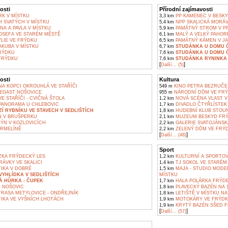
osti
Přírodní zajímavosti
K V MÍSTKU
3,3 km
PP KAMENEC V BESK
 SVATÝCH V MÍSTKU
5,4 km
NPP SKALICKÁ MORÁ
NA A PAVLA V MÍSTKU
5,9 km
PAMÁTNÝ STROM V P
JOSEFA VE STARÉM MĚSTĚ
6,1 km
MALÝ A VELKÝ PAHOR
LIE VE FRÝDKU
6,5 km
PAMÁTNÝ KÁMEN V JA
AKUBA V MÍSTKU
6,7 km
STUDÁNKA U DOMU ČP
RÝDKU
7,6 km
STUDÁNKA U DOMU ČP
FRÝDKU
7,6 km
STUDÁNKA RYNINKA 
[
]
Další... (5)
osti
Kultura
A KOPCI OKROUHLÁ VE STAŘÍČI
549 m
KINO PETRA BEZRUČE
EGAST NOŠOVICE
955 m
NÁRODNÍ DŮM VE FRÝ
E STAŘÍČI - CVIČNÁ ŠTOLA
1,2 km
NOVÁ SCÉNA VLAST V
ANORAMA U CHLEBOVIC
1,7 km
DIVADLO ČTYŘLÍSTEK
Í RYBNÍKU VE STAVECH V SEDLIŠTÍCH
1,8 km
HUDEBNÍ KLUB STOUN
 V BRUŠPERKU
2,1 km
MUZEUM BESKYD FRÝ
ÝN V KOZLOVICÍCH
2,2 km
GALERIE SVATOJÁNSK
RMELÍNĚ
2,2 km
ZELENÝ DŮM VE FRÝ
[
]
Další... (48)
Sport
KA FRÝDECKÝ LES
1,2 km
KULTURNÍ A SPORTOVN
ÁVKY VE SKALICI
1,4 km
TJ SOKOL VE STARÉM
IKA V DOBRÉ
1,5 km
MAJA - STUDIO MODE
YHLÍDKA V SEDLIŠTÍCH
MÍSTKU
Á HŮRKA - ČUPEK
1,7 km
HALA POLÁRKA FRÝDE
Z NOŠOVIC
1,8 km
PLAVECKÝ BAZÉN NA 1
TRASA METYLOVICE - ONDŘEJNÍK
1,8 km
LETIŠTĚ V MÍSTKU NA
IKA VE VYŠNÍCH LHOTÁCH
1,9 km
MOTOKÁRY VE FRÝDK
1,9 km
KRYTÝ BAZÉN SŠED F
[
]
Další... (57)