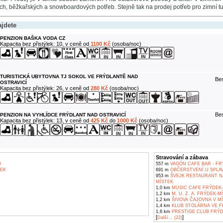
ch, běžkařských a snowboardových potřeb. Stejně tak na prodej potřeb pro zimní tur
ajdete
PENZION BAŠKA VODA CZ
Kapacita bez přistýlek: 10, v ceně od
1100 Kč
(osoba/noc)
TURISTICKÁ UBYTOVNA TJ SOKOL VE FRÝDLANTĚ NAD
Bes
OSTRAVICÍ
Kapacita bez přistýlek: 26, v ceně od
280 Kč
(osoba/noc)
Bes
PENZION NA VYHLÍDCE FRÝDLANT NAD OSTRAVICÍ
Kapacita bez přistýlek: 13, v ceně od
425 Kč
do
1000 Kč
(osoba/noc)
Stravování a zábava
O
557 m
VAGÓN CAFE BAR - FR
EK
691 m
OBČERSTVENÍ U SPLAV
953 m
ŠVEJK RESTAURANT N
MÍSTEK
1,0 km
MUSIC CAFE FRÝDEK-
1,2 km
M. U. Z. A. FRÝDEK-M
1,2 km
ŠIVOVA ČAJOVNA V M
1,4 km
KLUB STOLÁRNA VE F
1,6 km
PRESTIGE CLUB FRÝD
[
]
Další... (22)