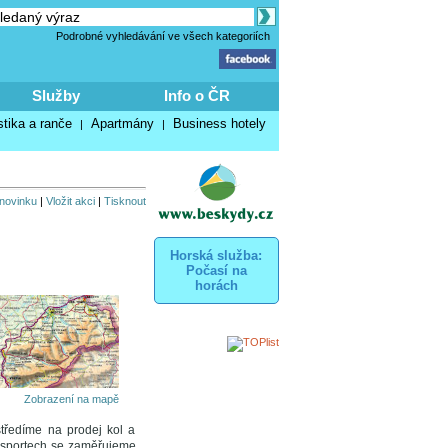
Podrobné vyhledávání ve všech kategoriích
Služby
Info o ČR
stika a ranče
Apartmány
Business hotely
|
|
 novinku
|
Vložit akci
|
Tisknout
Horská služba:
Počasí na
horách
Zobrazení na mapě
středíme na prodej kol a
ch sportech se zaměřujeme