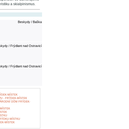
istiku a skialpinismus.
Beskydy / Baška
kydy / Frýdlant nad Ostravicí
kydy / Frýdlant nad Ostravicí
ÝDEK-MÍSTEK
U - FRÝDEK-MÍSTEK
ÁRODNÍ DŮM FRÝDEK-
MÍSTEK
ÍSTEK
ÍSTKU
RÝDKU-MÍSTKU
EK-MÍSTEK