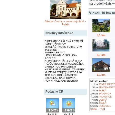
na prodej lyžařský
V okolí 10 km n
Střední Čechy ~ severovýchod ~
Polabí
Novinky InfoČesko
5,1 km
BIKEPARK OPÁLENÁ PSTRUŽÍ
ZÁMEK ŽINKOVY
MIKULÁŠTÍKOVO FOJTSTVÍ V
JASENNÉ
ZÁMEK LEŠANY
8,7 km
LESNÍ DIVADLO SKALKA -
PODLESÍ
ALPALOUKA - ŽELEZNÁ RUDA
PŮJČOVNA KOL A KOLOBĚŽEK -
VRBNO POD PRADĚDEM
HASIČSKÉ MUZEUM - ŽAMBERK
MUZEUM STARÝCH STROJŮ A
9,1 km
TECHNOLOGIÍ - ŽAMBERK
SKI AREÁL SACHROVKA -
ROKYTNICE NAD JIZEROU
Města a obce
1,1 km
STARÉ MĚST
1,5 km
FRÝDEK-MÍST
2,8 km
BAŠKA
Počasí v ČR
2,9 km
SVIADNOV
4,1 km
PALKOVICE
4,6 km
DOBRÁ
5,5 km
ŽABEŇ
5,6 km
NOŠOVICE
[
]
Další... (22)