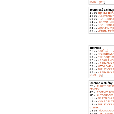
[
]
Další... (101)
Technické zajímav
4,1 km
ZBYTKY HRÁZ
4,8 km
DŮL PASKOV V
5,0 km
ROZHLEDNA N
6,4 km
PIVOVAR RAD
6,9 km
ROZHLEDNA P
8,4 km
VODOJEM V K
8,5 km
VĚTRNÝ MLÝN
Turistika
2,1 km
NAUČNÁ STEZ
3,1 km
BEZRUČOVA V
5,0 km
CYKLOTURIST
5,2 km
NS OKOLÍ MOR
6,3 km
NS PRAŠIVÁ 
7,5 km
METYLOVICK
8,3 km
TURISTICKÁ 
8,5 km
NS PRAŠIVÁ 
[
]
Další... (4)
Obchod a služby
201 m
TURISTICKÉ I
FRÝDEK
443 m
REGENERAČNÍ
975 m
AUTOBUSOVÉ 
1,1 km
ŽELEZNIČNÍ 
1,3 km
HYGIE DRUŽST
1,3 km
TURISTICKÉ 
MÍSTEK
1,4 km
PŮJČOVNA LYŽ
2,0 km
CYKLO SERVI