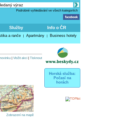
Podrobné vyhledávání ve všech kategoriích
Služby
Info o ČR
stika a ranče
Apartmány
Business hotely
|
|
 novinku
|
Vložit akci
|
Tisknout
Horská služba:
Počasí na
horách
Zobrazení na mapě