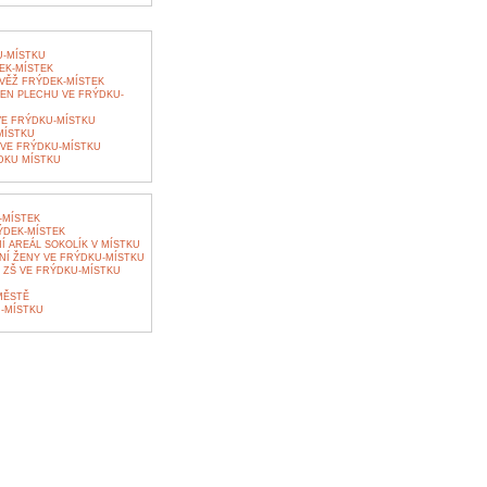
-MÍSTKU
K-MÍSTEK
VĚŽ FRÝDEK-MÍSTEK
EN PLECHU VE FRÝDKU-
VE FRÝDKU-MÍSTKU
MÍSTKU
VE FRÝDKU-MÍSTKU
DKU MÍSTKU
-MÍSTEK
ÝDEK-MÍSTEK
 AREÁL SOKOLÍK V MÍSTKU
NÍ ŽENY VE FRÝDKU-MÍSTKU
 ZŠ VE FRÝDKU-MÍSTKU
MĚSTĚ
-MÍSTKU