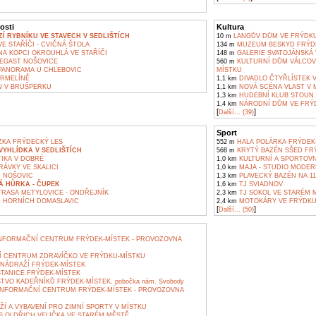
osti
Kultura
Í RYBNÍKU VE STAVECH V SEDLIŠTÍCH
10 m
LANGŮV DŮM VE FRÝDKU
E STAŘÍČI - CVIČNÁ ŠTOLA
134 m
MUZEUM BESKYD FRÝDE
A KOPCI OKROUHLÁ VE STAŘÍČI
148 m
GALERIE SVATOJÁNSKÁ 
EGAST NOŠOVICE
560 m
KULTURNÍ DŮM VÁLCOV
ANORAMA U CHLEBOVIC
MÍSTKU
RMELÍNĚ
1,1 km
DIVADLO ČTYŘLÍSTEK 
 V BRUŠPERKU
1,1 km
NOVÁ SCÉNA VLAST V 
1,3 km
HUDEBNÍ KLUB STOUN 
1,4 km
NÁRODNÍ DŮM VE FRÝ
[
]
Další... (39)
Sport
KA FRÝDECKÝ LES
552 m
HALA POLÁRKA FRÝDEK
YHLÍDKA V SEDLIŠTÍCH
568 m
KRYTÝ BAZÉN SŠED FR
IKA V DOBRÉ
1,0 km
KULTURNÍ A SPORTOVNÍ
ÁVKY VE SKALICI
1,0 km
MAJA - STUDIO MODER
Z NOŠOVIC
1,3 km
PLAVECKÝ BAZÉN NA 11
Á HŮRKA - ČUPEK
1,6 km
TJ SVIADNOV
TRASA METYLOVICE - ONDŘEJNÍK
2,3 km
TJ SOKOL VE STARÉM 
Z HORNÍCH DOMASLAVIC
2,4 km
MOTOKÁRY VE FRÝDKU
[
]
Další... (50)
NFORMAČNÍ CENTRUM FRÝDEK-MÍSTEK - PROVOZOVNA
 CENTRUM ZDRAVÍČKO VE FRÝDKU-MÍSTKU
NÁDRAŽÍ FRÝDEK-MÍSTEK
STANICE FRÝDEK-MÍSTEK
VO KADEŘNÍKŮ FRÝDEK-MÍSTEK, pobočka nám. Svobody
INFORMAČNÍ CENTRUM FRÝDEK-MÍSTEK - PROVOZOVNA
Í A VYBAVENÍ PRO ZIMNÍ SPORTY V MÍSTKU
S OLDŘICH VELIČKA VE STARÉM MĚSTĚ