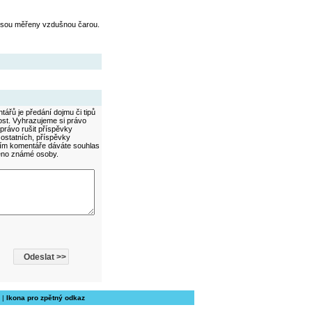
jsou měřeny vzdušnou čarou.
ářů je předání dojmu či tipů
ost. Vyhrazujeme si právo
právo rušit příspěvky
 ostatních, příspěvky
áním komentáře dáváte souhlas
méno známé osoby.
|
Ikona pro zpětný odkaz