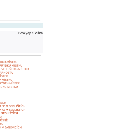
Beskydy / Baška
DKU-MÍSTKU
FRÝDKU-MÍSTKU
 VE FRÝDKU-MÍSTKU
ARNOŠTA
ÍSTEK
 MÍSTKU
RÝDEK-MÍSTEK
ÝDKU-MÍSTKU
DECH
 35 V SEDLIŠTÍCH
 69 V SEDLIŠTÍCH
 SEDLIŠTÍCH
KA
UČINĚ
DA
K V JANOVICÍCH