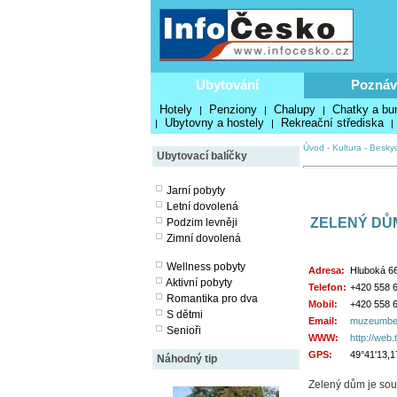
Ubytování
Poznáv
Hotely
Penziony
Chalupy
Chatky a bu
|
|
|
Ubytovny a hostely
Rekreační střediska
|
|
|
Úvod
-
Kultura
-
Besky
Ubytovací balíčky
Jarní pobyty
Letní dovolená
ZELENÝ DŮ
Podzim levněji
Zimní dovolená
Wellness pobyty
Adresa:
Hluboká 66
Aktivní pobyty
Telefon:
+420 558 
Romantika pro dva
Mobil:
+420 558 
S dětmi
Email:
muzeumbes
Senioři
WWW:
http://we
GPS:
49°41'13,1
Náhodný tip
Zelený dům je sou