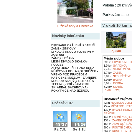
Poloha :
20 km výc
Parkování :
ano
V okolí 10 km n
Lužické hory a Liberecko
Novinky InfoČesko
BIKEPARK OPÁLENÁ PSTRUŽÍ
ZÁMEK ŽINKOVY
7,3 km
MIKULÁŠTÍKOVO FOJTSTVÍ V
JASENNÉ
Města a obce
ZÁMEK LEŠANY
LESNÍ DIVADLO SKALKA -
698 m
FRÝDEK-MÍST
PODLESÍ
1,5 km
SVIADNOV
ALPALOUKA - ŽELEZNÁ RUDA
2,4 km
STARÉ MĚST
PŮJČOVNA KOL A KOLOBĚŽEK -
3,7 km
ŽABEŇ
VRBNO POD PRADĚDEM
3,8 km
SEDLIŠTĚ VE
HASIČSKÉ MUZEUM - ŽAMBERK
5,0 km
BAŠKA
MUZEUM STARÝCH STROJŮ A
5,0 km
DOBRÁ
TECHNOLOGIÍ - ŽAMBERK
5,2 km
STAŘÍČ
SKI AREÁL SACHROVKA -
[
]
Další... (25)
ROKYTNICE NAD JIZEROU
Historické zajímav
Počasí v ČR
42 m
HLUBOKÁ ULIC
75 m
MĚSTSKÉ HRAD
130 m
BÝVALÝ HERZS
FRÝDKU
148 m
FARNÍ KOSTEL
154 m
ZÁMEK FRÝDE
168 m
ZÁMECKÉ NÁM
290 m
POUTNÍ CHRÁM
567 m
KOSTEL SV. J