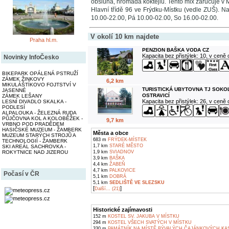
obsluha, hromada koktejlů. Tento mix zaručuje v 
Hlavní třídě 96 ve Frýdku-Místku (vedle ZUŠ). Nab
10.00-22.00, Pá 10.00-02.00, So 16.00-02.00.
V okolí 10 km najdete
Praha hl.m.
PENZION BAŠKA VODA CZ
Kapacita bez přistýlek: 10, v ceně
Novinky InfoČesko
BIKEPARK OPÁLENÁ PSTRUŽÍ
ZÁMEK ŽINKOVY
6,2 km
MIKULÁŠTÍKOVO FOJTSTVÍ V
TURISTICKÁ UBYTOVNA TJ SOKO
JASENNÉ
OSTRAVICÍ
ZÁMEK LEŠANY
Kapacita bez přistýlek: 26, v ceně
LESNÍ DIVADLO SKALKA -
PODLESÍ
ALPALOUKA - ŽELEZNÁ RUDA
PŮJČOVNA KOL A KOLOBĚŽEK -
9,7 km
VRBNO POD PRADĚDEM
HASIČSKÉ MUZEUM - ŽAMBERK
Města a obce
MUZEUM STARÝCH STROJŮ A
683 m
FRÝDEK-MÍSTEK
TECHNOLOGIÍ - ŽAMBERK
1,7 km
STARÉ MĚSTO
SKI AREÁL SACHROVKA -
ROKYTNICE NAD JIZEROU
1,9 km
SVIADNOV
3,9 km
BAŠKA
4,4 km
ŽABEŇ
4,7 km
PALKOVICE
Počasí v ČR
5,1 km
DOBRÁ
5,1 km
SEDLIŠTĚ VE SLEZSKU
[
]
Další... (21)
Historické zajímavosti
152 m
KOSTEL SV. JAKUBA V MÍSTKU
294 m
KOSTEL VŠECH SVATÝCH V MÍSTKU
330 m
PAMÁTNÍK NA MÍSTĚ BÝVALÝCH ČAJÁNKOVÝCH KAS