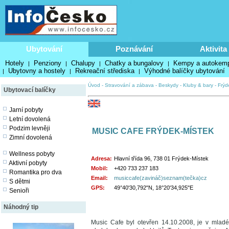
Ubytování
Poznávání
Aktivita
Hotely
Penziony
Chalupy
Chatky a bungalovy
Kempy a autokem
|
|
|
|
Ubytovny a hostely
Rekreační střediska
Výhodné balíčky ubytování
|
|
|
Úvod
-
Stravování a zábava
-
Beskydy
-
Kluby & bary
-
Frýd
Ubytovací balíčky
Jarní pobyty
Letní dovolená
Podzim levněji
MUSIC CAFE FRÝDEK-MÍSTEK
Zimní dovolená
Wellness pobyty
Adresa:
Hlavní třída 96, 738 01 Frýdek-Místek
Aktivní pobyty
Mobil:
+420 733 237 183
Romantika pro dva
Email:
musiccafe(zavináč)seznam(tečka)cz
S dětmi
GPS:
49°40'30,792"N, 18°20'34,925"E
Senioři
Náhodný tip
Music Cafe byl otevřen 14.10.2008, je v mlad