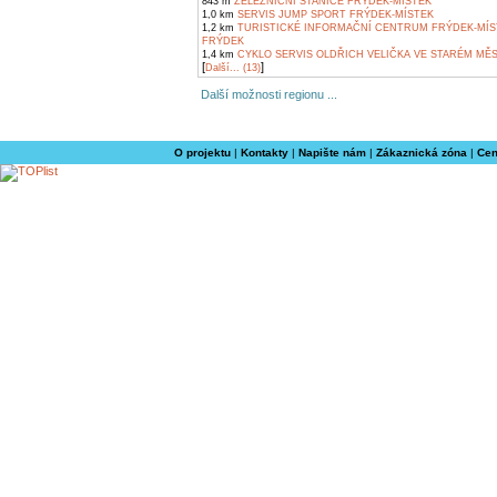
843 m
ŽELEZNIČNÍ STANICE FRÝDEK-MÍSTEK
1,0 km
SERVIS JUMP SPORT FRÝDEK-MÍSTEK
1,2 km
TURISTICKÉ INFORMAČNÍ CENTRUM FRÝDEK-MÍS
FRÝDEK
1,4 km
CYKLO SERVIS OLDŘICH VELIČKA VE STARÉM MĚ
[
]
Další... (13)
Další možnosti regionu ...
O projektu
|
Kontakty
|
Napište nám
|
Zákaznická zóna
|
Cen