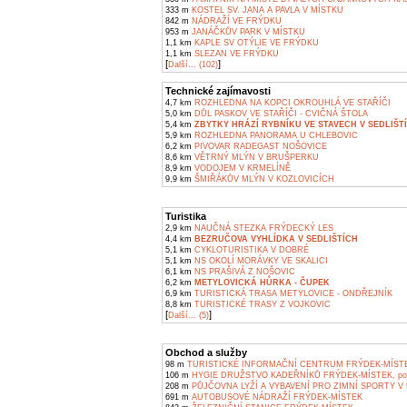
333 m
KOSTEL SV. JANA A PAVLA V MÍSTKU
842 m
NÁDRAŽÍ VE FRÝDKU
953 m
JANÁČKŮV PARK V MÍSTKU
1,1 km
KAPLE SV OTÝLIE VE FRÝDKU
1,1 km
SLEZAN VE FRÝDKU
[
]
Další... (102)
Technické zajímavosti
4,7 km
ROZHLEDNA NA KOPCI OKROUHLÁ VE STAŘÍČI
5,0 km
DŮL PASKOV VE STAŘÍČI - CVIČNÁ ŠTOLA
5,4 km
ZBYTKY HRÁZÍ RYBNÍKU VE STAVECH V SEDLIŠT
5,9 km
ROZHLEDNA PANORAMA U CHLEBOVIC
6,2 km
PIVOVAR RADEGAST NOŠOVICE
8,6 km
VĚTRNÝ MLÝN V BRUŠPERKU
8,9 km
VODOJEM V KRMELÍNĚ
9,9 km
ŠMIŘÁKŮV MLÝN V KOZLOVICÍCH
Turistika
2,9 km
NAUČNÁ STEZKA FRÝDECKÝ LES
4,4 km
BEZRUČOVA VYHLÍDKA V SEDLIŠTÍCH
5,1 km
CYKLOTURISTIKA V DOBRÉ
5,1 km
NS OKOLÍ MORÁVKY VE SKALICI
6,1 km
NS PRAŠIVÁ Z NOŠOVIC
6,2 km
METYLOVICKÁ HŮRKA - ČUPEK
6,9 km
TURISTICKÁ TRASA METYLOVICE - ONDŘEJNÍK
8,8 km
TURISTICKÉ TRASY Z VOJKOVIC
[
]
Další... (5)
Obchod a služby
98 m
TURISTICKÉ INFORMAČNÍ CENTRUM FRÝDEK-MÍSTE
106 m
HYGIE DRUŽSTVO KADEŘNÍKŮ FRÝDEK-MÍSTEK, pob
208 m
PŮJČOVNA LYŽÍ A VYBAVENÍ PRO ZIMNÍ SPORTY V
691 m
AUTOBUSOVÉ NÁDRAŽÍ FRÝDEK-MÍSTEK