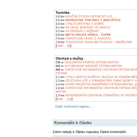
Turistika
1,6 km
NAUČNÁ STEZKA FRÝDECKÝ LES
3,5 km
BEZRUČOVA VYHLÍDKA V SEDLIŠTÍCH
4,0 km
CYKLOTURISTIKA V DOBRÉ
4,1 km
NS OKOLÍ MORÁVKY VE SKALICI
5,2 km
NS PRAŠIVÁ Z NOŠOVIC
6,9 km
METYLOVICKÁ HŮRKA - ČUPEK
7,6 km
TURISTICKÉ TRASY Z VOJKOVIC
7,8 km
TURISTICKÁ TRASA METYLOVICE - ONDŘEJNÍK
[
]
Další... (8)
Obchod a služby
536 m
ŽELEZNIČNÍ STANICE FRÝDEK-MÍSTEK
664 m
AUTOBUSOVÉ NÁDRAŽÍ FRÝDEK-MÍSTEK
969 m
TURISTICKÉ INFORMAČNÍ CENTRUM FRÝDEK-MÍS
FRÝDEK
1,1 km
CYKLO SERVIS OLDŘICH VELIČKA VE STARÉM MĚ
1,3 km
PŮJČOVNA LYŽÍ A VYBAVENÍ PRO ZIMNÍ SPORTY V
1,4 km
HYGIE DRUŽSTVO KADEŘNÍKŮ FRÝDEK-MÍSTEK, pob
1,4 km
TURISTICKÉ INFORMAČNÍ CENTRUM FRÝDEK-MÍS
MÍSTEK
1,5 km
REGENERAČNÍ CENTRUM ZDRAVÍČKO VE FRÝDKU
[
]
Další... (11)
Další možnosti regionu ...
Komentáře k článku
Zatím nebyly k článku napsány žádné komentáře.