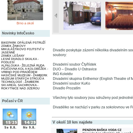
Brno a okolí
Novinky InfoČesko
BIKEPARK OPÁLENÁ PSTRUŽÍ
ZÁMEK ŽINKOVY
MIKULÁŠTÍKOVO FOJTSTVÍ V
Divadlo poskytuje zázemí několika divadelním soub
JASENNÉ
soubory:
ZÁMEK LEŠANY
LESNÍ DIVADLO SKALKA -
PODLESÍ
Divadelní soubor Čtyřlístek
ALPALOUKA - ŽELEZNÁ RUDA
PŮJČOVNA KOL A KOLOBĚŽEK -
DUO – Divadlo U Ostravice
VRBNO POD PRADĚDEM
ING Kolektiv
HASIČSKÉ MUZEUM - ŽAMBERK
Divadelní skupina Enthemor (English Theatre of 
MUZEUM STARÝCH STROJŮ A
TECHNOLOGIÍ - ŽAMBERK
Divadelní soubor KuKo
SKI AREÁL SACHROVKA -
Divadlo Prozatím
ROKYTNICE NAD JIZEROU
Všechny tyto soubory jsou sdruženy pod jednotn
Počasí v ČR
Divadélko se nachází v parku za sokolovnou ve F
V okolí 10 km najdete
PENZION BAŠKA VODA CZ