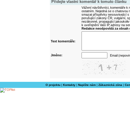
Přidejte vlastní komentář k tomuto článku
Vážení návštěvníci, komentáře k m
ostatním. Nejedná se o chatovou m
smazat příspěvky nesouvisející s
porušující zákony ČR, vulgární, sp
nezákonné, propagující jakoukoliv
k uveřejnění Vaší IP adresy na s
Redakce neodpovídá za obsah d
Text komentáře:
Jméno:
Email (nepovi
O projektu
|
Kontakty
|
Napište nám
|
Zákaznická zóna
|
Cen