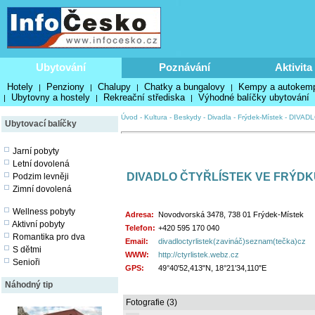
Ubytování
Poznávání
Aktivita
Hotely
Penziony
Chalupy
Chatky a bungalovy
Kempy a autokem
|
|
|
|
Ubytovny a hostely
Rekreační střediska
Výhodné balíčky ubytování
|
|
|
Úvod
-
Kultura
-
Beskydy
-
Divadla
-
Frýdek-Místek
-
DIVADL
Ubytovací balíčky
Jarní pobyty
Letní dovolená
DIVADLO ČTYŘLÍSTEK VE FRÝDK
Podzim levněji
Zimní dovolená
Wellness pobyty
Adresa:
Novodvorská 3478, 738 01 Frýdek-Místek
Aktivní pobyty
Telefon:
+420 595 170 040
Romantika pro dva
Email:
divadloctyrlistek(zavináč)seznam(tečka)cz
S dětmi
WWW:
http://ctyrlistek.webz.cz
Senioři
GPS:
49°40'52,413"N, 18°21'34,110"E
Náhodný tip
Fotografie (3)