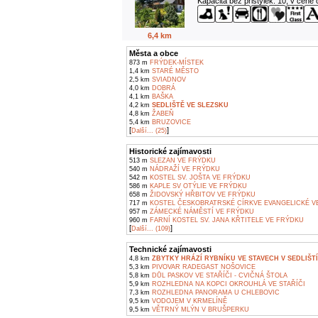
Kapacita bez přistýlek: 10, v ceně
6,4 km
Města a obce
873 m
FRÝDEK-MÍSTEK
1,4 km
STARÉ MĚSTO
2,5 km
SVIADNOV
4,0 km
DOBRÁ
4,1 km
BAŠKA
4,2 km
SEDLIŠTĚ VE SLEZSKU
4,8 km
ŽABEŇ
5,4 km
BRUZOVICE
[
]
Další... (25)
Historické zajímavosti
513 m
SLEZAN VE FRÝDKU
540 m
NÁDRAŽÍ VE FRÝDKU
542 m
KOSTEL SV. JOŠTA VE FRÝDKU
586 m
KAPLE SV OTÝLIE VE FRÝDKU
658 m
ŽIDOVSKÝ HŘBITOV VE FRÝDKU
717 m
KOSTEL ČESKOBRATRSKÉ CÍRKVE EVANGELICKÉ V
957 m
ZÁMECKÉ NÁMĚSTÍ VE FRÝDKU
960 m
FARNÍ KOSTEL SV. JANA KŘTITELE VE FRÝDKU
[
]
Další... (109)
Technické zajímavosti
4,8 km
ZBYTKY HRÁZÍ RYBNÍKU VE STAVECH V SEDLIŠT
5,3 km
PIVOVAR RADEGAST NOŠOVICE
5,8 km
DŮL PASKOV VE STAŘÍČI - CVIČNÁ ŠTOLA
5,9 km
ROZHLEDNA NA KOPCI OKROUHLÁ VE STAŘÍČI
7,3 km
ROZHLEDNA PANORAMA U CHLEBOVIC
9,5 km
VODOJEM V KRMELÍNĚ
9,5 km
VĚTRNÝ MLÝN V BRUŠPERKU