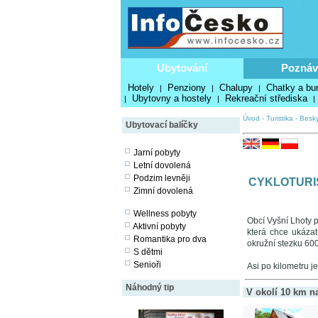
Ubytování
Poznáv
Hotely
Penziony
Chalupy
Chatky a bu
|
|
|
Ubytovny a hostely
Rekreační střediska
|
|
|
Úvod
-
Turistika
-
Besk
Ubytovací balíčky
Jarní pobyty
Letní dovolená
Podzim levněji
CYKLOTURI
Zimní dovolená
Wellness pobyty
Obcí Vyšní Lhoty 
Aktivní pobyty
která chce ukázat
Romantika pro dva
okružní stezku 60
S dětmi
Senioři
Asi po kilometru j
Náhodný tip
V okolí 10 km n