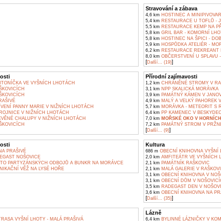
Stravování a zábava
4,6 km
HOSTINEC A MINIPIVOVAR
5,4 km
RESTAURACE U TOFLŮ - 
5,5 km
RESTAURACE KEMP NA P
5,8 km
GRIL BAR - KOMORNÍ LHO
5,8 km
HOSTINEC NA ŠPICI - DO
5,9 km
HOSPŮDKA ATELIÉR - MO
6,2 km
RESTAURACE REKREANT 
8,0 km
OBČERSTVENÍ U SPLAVU -
[
]
Další... (19)
osti
Přírodní zajímavosti
NTONÍČKA VE VYŠNÍCH LHOTÁCH
1,2 km
CHRÁNĚNÉ STROMY V RA
ŠKOVICÍCH
3,1 km
NPP SKALICKÁ MORÁVKA
ŠKOVICÍCH
3,9 km
PAMÁTNÝ KÁMEN V JANOV
RAŠIVÉ
4,9 km
MALÝ A VELKÝ PAHOREK V
VENÍ PANNY MARIE V NIŽNÍCH LHOTÁCH
5,7 km
MORÁVKA - METEORIT S
ROJNICE V NIŽNÍCH LHOTÁCH
6,4 km
PP KAMENEC V BESKYDE
VĚNÉ CHALUPY V NIŽNÍCH LHOTÁCH
7,0 km
MOŘSKÉ OKO V HORNÍCH
ŠKOVICÍCH
7,2 km
PAMÁTNÝ STROM V PRŽN
[
]
Další... (9)
osti
Kultura
A PRAŠIVÉ
686 m
OBECNÍ KNIHOVNA VYŠNÍ 
EGAST NOŠOVICE
2,0 km
AMFITEÁTR VE VYŠNÍCH 
TO PARTYZÁNSKÝCH ODBOJŮ A BUNKR NA MORÁVCE
2,1 km
PAMÁTNÍK RAŠKOVIC
IKAČNÍ VĚŽ NA LYSÉ HOŘE
2,1 km
MALÁ GALERIE V RAŠKOV
3,1 km
OBECNÍ KNIHOVNA V NOŠ
3,1 km
OBECNÍ DŮM V NOŠOVICÍ
3,5 km
RADEGAST DEN V NOŠOV
3,6 km
OBECNÍ KNIHOVNA NA P
[
]
Další... (35)
Lázně
RASA VYŠNÍ LHOTY - MALÁ PRAŠIVÁ
6,4 km
BYLINNÉ LÁZNIČKY V KO