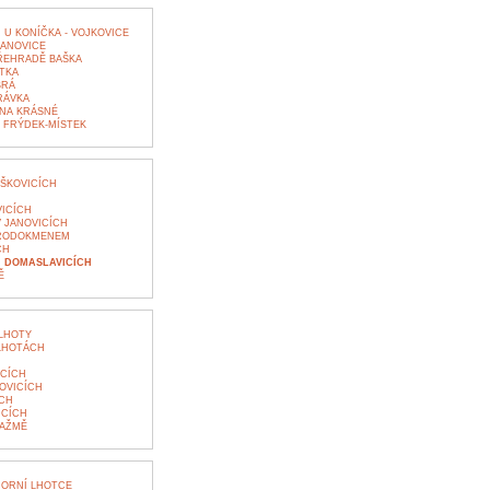
 U KONÍČKA - VOJKOVICE
JANOVICE
ŘEHRADĚ BAŠKA
TKA
BRÁ
RÁVKA
NA KRÁSNÉ
 FRÝDEK-MÍSTEK
ŠKOVICÍCH
ICÍCH
 JANOVICÍCH
 RODOKMENEM
CH
 DOMASLAVICÍCH
Ě
LHOTY
LHOTÁCH
ICÍCH
OVICÍCH
CH
ICÍCH
RAŽMĚ
MORNÍ LHOTCE