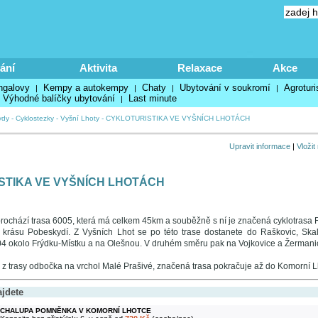
ání
Aktivita
Relaxace
Akce
ngalovy
Kempy a autokempy
Chaty
Ubytování v soukromí
Agroturi
|
|
|
|
Výhodné balíčky ubytování
Last minute
|
ydy
-
Cyklostezky
-
Vyšní Lhoty
-
CYKLOTURISTIKA VE VYŠNÍCH LHOTÁCH
Upravit informace
|
Vložit
STIKA VE VYŠNÍCH LHOTÁCH
prochází trasa 6005, která má celkem 45km a souběžně s ní je značená cyklotr
 krásu Pobeskydí. Z Vyšních Lhot se po této trase dostanete do Raškovic, Ska
04 okolo Frýdku-Místku a na Olešnou. V druhém směru pak na Vojkovice a Žermani
e z trasy odbočka na vrchol Malé Prašivé, značená trasa pokračuje až do Komorní L
ajdete
CHALUPA POMNĚNKA V KOMORNÍ LHOTCE