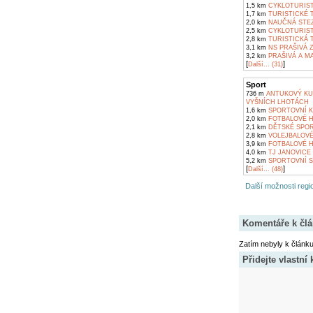
1,5 km
CYKLOTURIST
1,7 km
TURISTICKÉ 
2,0 km
NAUČNÁ STEZ
2,5 km
CYKLOTURIST
2,8 km
TURISTICKÁ 
3,1 km
NS PRAŠIVÁ 
3,2 km
PRAŠIVÁ A MA
[
]
Další... (31)
Sport
736 m
ANTUKOVÝ KUR
VYŠNÍCH LHOTÁCH
1,6 km
SPORTOVNÍ K
2,0 km
FOTBALOVÉ H
2,1 km
DĚTSKÉ SPOR
2,8 km
VOLEJBALOVÉ
3,9 km
FOTBALOVÉ H
4,0 km
TJ JANOVICE
5,2 km
SPORTOVNÍ S
[
]
Další... (48)
Další možnosti regio
Komentáře k čl
Zatím nebyly k článk
Přidejte vlastní