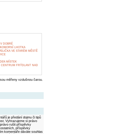
 V DOBRÉ
 KOMORNÍ LHOTKA
VELIČKA VE STARÉM MĚSTĚ
VICE
DEK-MÍSTEK
Í CENTRUM FRÝDLANT NAD
jsou měřeny vzdušnou čarou.
ářů je předání dojmu či tipů
ost. Vyhrazujeme si právo
právo rušit příspěvky
 ostatních, příspěvky
áním komentáře dáváte souhlas