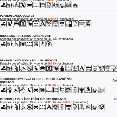
Kapacita bez přistýlek: 6, v ceně od
720 Kč
(osoba/noc)
PENZION BAŠKA VODA CZ
Kapacita bez přistýlek: 10, v ceně od
1100 Kč
(osoba/noc)
ROUBENKA POD LYSOU - MALENOVICE
Kapacita bez přistýlek: 12, v ceně od
500 Kč
(osoba/noc)
PENSION CHATA POD LYSOU - MALENOVICE
Kapacita bez přistýlek: 24, v ceně od
688 Kč
(osoba/noc)
TURISTICKÁ UBYTOVNA TJ SOKOL VE FRÝDLANTĚ NAD
Bes
OSTRAVICÍ
Kapacita bez přistýlek: 26, v ceně od
280 Kč
(osoba/noc)
Bes
PENZION NA VYHLÍDCE FRÝDLANT NAD OSTRAVICÍ
Kapacita bez přistýlek: 13, v ceně od
425 Kč
do
1000 Kč
(osoba/noc)