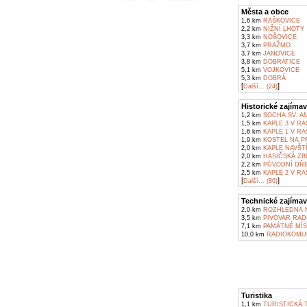
Města a obce
1,6 km
RAŠKOVICE
2,2 km
NIŽNÍ LHOTY
3,3 km
NOŠOVICE
3,7 km
PRAŽMO
3,7 km
JANOVICE
3,8 km
DOBRATICE
5,1 km
VOJKOVICE
5,3 km
DOBRÁ
[
]
Další... (24)
Historické zajímav
1,2 km
SOCHA SV. A
1,5 km
KAPLE 3 V RA
1,6 km
KAPLE 1 V RA
1,9 km
KOSTEL NA P
2,0 km
KAPLE NAVŠTÍ
2,0 km
HASIČSKÁ ZB
2,2 km
PŮVODNÍ DŘE
2,5 km
KAPLE 2 V RA
[
]
Další... (86)
Technické zajímav
2,0 km
ROZHLEDNA N
3,5 km
PIVOVAR RAD
7,1 km
PAMÁTNÉ MÍS
10,0 km
RADIOKOMUN
Turistika
1,1 km
TURISTICKÁ T