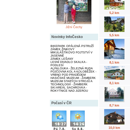
5,2 km
Jižní Čechy
5,5 km
Novinky InfoČesko
BIKEPARK OPÁLENÁ PSTRUŽÍ
ZÁMEK ŽINKOVY
MIKULÁŠTÍKOVO FOJTSTVÍ V
JASENNÉ
ZÁMEK LEŠANY
LESNÍ DIVADLO SKALKA -
8,1 km
PODLESÍ
ALPALOUKA - ŽELEZNÁ RUDA
PŮJČOVNA KOL A KOLOBĚŽEK -
VRBNO POD PRADĚDEM
HASIČSKÉ MUZEUM - ŽAMBERK
MUZEUM STARÝCH STROJŮ A
8,1 km
TECHNOLOGIÍ - ŽAMBERK
SKI AREÁL SACHROVKA -
ROKYTNICE NAD JIZEROU
Počasí v ČR
8,7 km
10,0 km