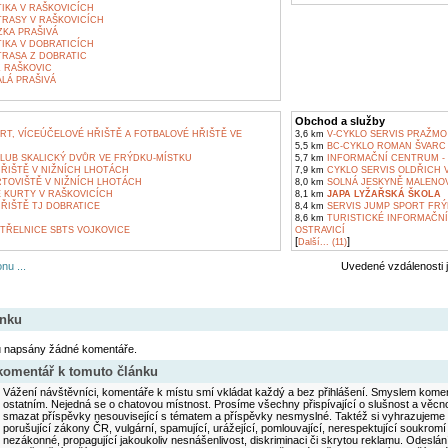
IKA V RAŠKOVICÍCH
TRASY V RAŠKOVICÍCH
KA PRAŠIVÁ
IKA V DOBRATICÍCH
TRASA Z DOBRATIC
Z RAŠKOVIC
LÁ PRAŠIVÁ
Obchod a služby
T, VÍCEÚČELOVÉ HŘIŠTĚ A FOTBALOVÉ HŘIŠTĚ VE
3,6 km
V-CYKLO SERVIS PRAŽMO
5,5 km
BC-CYKLO ROMAN ŠVARC
LUB SKALICKÝ DVŮR VE FRÝDKU-MÍSTKU
5,7 km
INFORMAČNÍ CENTRUM -
ŘIŠTĚ V NIŽNÍCH LHOTÁCH
7,9 km
CYKLO SERVIS OLDŘICH 
TOVIŠTĚ V NIŽNÍCH LHOTÁCH
8,0 km
SOLNÁ JESKYNĚ MALENO
 KURTY V RAŠKOVICÍCH
8,1 km
JAPA LYŽAŘSKÁ ŠKOLA
ŘIŠTĚ TJ DOBRATICE
8,4 km
SERVIS JUMP SPORT FRÝ
8,6 km
TURISTICKÉ INFORMAČN
TŘELNICE SBTS VOJKOVICE
OSTRAVICÍ
[
]
Další... (11)
nu ...
Uvedené vzdálenosti 
ánku
u napsány žádné komentáře.
 komentář k tomuto článku
Vážení návštěvníci, komentáře k místu smí vkládat každý a bez přihlášení. Smyslem koment
ostatním. Nejedná se o chatovou místnost. Prosíme všechny přispívající o slušnost a věcn
smazat příspěvky nesouvisející s tématem a příspěvky nesmyslné. Taktéž si vyhrazujeme 
porušující zákony ČR, vulgární, spamující, urážející, pomlouvající, nerespektující soukromí
nezákonné, propagující jakoukoliv nesnášenlivost, diskriminaci či skrytou reklamu. Odesl