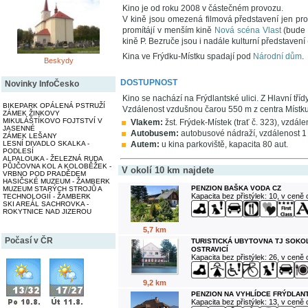
Kino je od roku 2008 v částečném provozu.
V kině jsou omezená filmová představení jen pro 
promítájí v menším kině
Nová scéna Vlast
(bude 
kině P. Bezruče jsou i nadále kulturní představení
Kina ve Frýdku-Místku spadají pod
Národní dům
.
Beskydy
DOSTUPNOST
Novinky InfoČesko
Kino se nachází na Frýdlantské ulici. Z Hlavní tř
BIKEPARK OPÁLENÁ PSTRUŽÍ
Vzdálenost vzdušnou čarou 550 m z centra Místk
ZÁMEK ŽINKOVY
MIKULÁŠTÍKOVO FOJTSTVÍ V
Vlakem:
žst. Frýdek-Místek (trať č. 323), vzdále
JASENNÉ
Autobusem:
autobusové nádraží, vzdálenost 1
ZÁMEK LEŠANY
LESNÍ DIVADLO SKALKA -
Autem:
u kina parkoviště, kapacita 80 aut.
PODLESÍ
ALPALOUKA - ŽELEZNÁ RUDA
PŮJČOVNA KOL A KOLOBĚŽEK -
V okolí 10 km najdete
VRBNO POD PRADĚDEM
HASIČSKÉ MUZEUM - ŽAMBERK
PENZION BAŠKA VODA CZ
MUZEUM STARÝCH STROJŮ A
Kapacita bez přistýlek: 10, v ceně
TECHNOLOGIÍ - ŽAMBERK
SKI AREÁL SACHROVKA -
ROKYTNICE NAD JIZEROU
5,7 km
Počasí v ČR
TURISTICKÁ UBYTOVNA TJ SOKO
OSTRAVICÍ
Kapacita bez přistýlek: 26, v ceně
9,2 km
PENZION NA VYHLÍDCE FRÝDLANT
Kapacita bez přistýlek: 13, v ceně