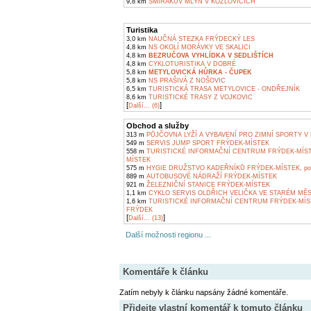
9,8 km
ŠMIŘÁKŮV MLÝN V KOZLOVICÍCH
Turistika
3,0 km
NAUČNÁ STEZKA FRÝDECKÝ LES
4,8 km
NS OKOLÍ MORÁVKY VE SKALICI
4,8 km
BEZRUČOVA VYHLÍDKA V SEDLIŠTÍCH
4,8 km
CYKLOTURISTIKA V DOBRÉ
5,8 km
METYLOVICKÁ HŮRKA - ČUPEK
5,8 km
NS PRAŠIVÁ Z NOŠOVIC
6,5 km
TURISTICKÁ TRASA METYLOVICE - ONDŘEJNÍK
8,6 km
TURISTICKÉ TRASY Z VOJKOVIC
[
]
Další... (6)
Obchod a služby
313 m
PŮJČOVNA LYŽÍ A VYBAVENÍ PRO ZIMNÍ SPORTY V
549 m
SERVIS JUMP SPORT FRÝDEK-MÍSTEK
558 m
TURISTICKÉ INFORMAČNÍ CENTRUM FRÝDEK-MÍS
MÍSTEK
575 m
HYGIE DRUŽSTVO KADEŘNÍKŮ FRÝDEK-MÍSTEK, pob
889 m
AUTOBUSOVÉ NÁDRAŽÍ FRÝDEK-MÍSTEK
921 m
ŽELEZNIČNÍ STANICE FRÝDEK-MÍSTEK
1,1 km
CYKLO SERVIS OLDŘICH VELIČKA VE STARÉM MĚ
1,6 km
TURISTICKÉ INFORMAČNÍ CENTRUM FRÝDEK-MÍS
FRÝDEK
[
]
Další... (13)
Další možnosti regionu ...
Komentáře k článku
Zatím nebyly k článku napsány žádné komentáře.
Přidejte vlastní komentář k tomuto článku