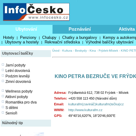
Ubytování
Poznávání
Aktivita
Hotely
Penziony
Chalupy
Chatky a bungalovy
Kempy a autokem
|
|
|
|
Ubytovny a hostely
Rekreační střediska
Výhodné balíčky ubytování
|
|
|
Úvod
-
Kultura
-
Beskydy
-
Kina
-
Frýdek-Místek
-
KINO PET
Ubytovací balíčky
Jarní pobyty
Letní dovolená
KINO PETRA BEZRUČE VE FRÝD
Podzim levněji
Zimní dovolená
Wellness pobyty
Adresa:
Frýdlantská 612, 738 02 Frýdek - Místek
Aktivní pobyty
Telefon:
+420 558 113 450 (Národní dům)
Romantika pro dva
Email:
kulturafm(zavináč)kulturafm(tečka)cz
S dětmi
WWW:
http://www.kulturafm.cz
Senioři
GPS:
49°40'16,620"N, 18°20'46,600"E
Náhodný tip