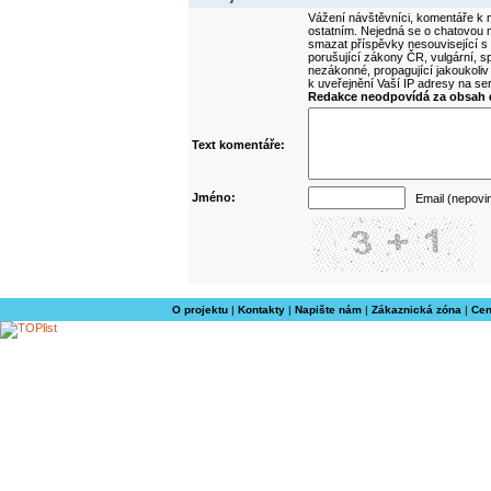
Vážení návštěvníci, komentáře k m
ostatním. Nejedná se o chatovou m
smazat příspěvky nesouvisející s
porušující zákony ČR, vulgární, sp
nezákonné, propagující jakoukoliv
k uveřejnění Vaší IP adresy na s
Redakce neodpovídá za obsah d
Text komentáře:
Jméno:
Email (nepovi
O projektu
|
Kontakty
|
Napište nám
|
Zákaznická zóna
|
Cen