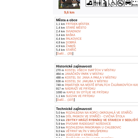
9,6 km
Města a obce
1,1 km
FRÝDEK-MÍSTEK
1,4 km
STARÉ MĚSTO
2,4 km
SVIADNOV
3,4 km
BAŠKA
4,4 km
PALKOVICE
4,8 km
DOBRÁ
4,9 km
ŽABEŇ
5,4 km
STAŘÍČ
[
]
Další... (20)
Historické zajímavosti
270 m
KOSTEL VŠECH SVATÝCH V MÍSTKU
464 m
JANÁČKŮV PARK V MÍSTKU
488 m
KOSTEL SV. JANA A PAVLA V MÍSTKU
638 m
KOSTEL SV. JAKUBA V MÍSTKU
749 m
PAMÁTNÍK NA MÍSTĚ BÝVALÝCH ČAJÁNKOVÝCH KAS
917 m
NÁDRAŽÍ VE FRÝDKU
1000 m
KAPLE SV OTÝLIE VE FRÝDKU
1,1 km
SLEZAN VE FRÝDKU
[
]
Další... (107)
Technické zajímavosti
5,0 km
ROZHLEDNA NA KOPCI OKROUHLÁ VE STAŘÍČI
5,5 km
DŮL PASKOV VE STAŘÍČI - CVIČNÁ ŠTOLA
5,9 km
ZBYTKY HRÁZÍ RYBNÍKU VE STAVECH V SEDLIŠT
5,9 km
PIVOVAR RADEGAST NOŠOVICE
5,9 km
ROZHLEDNA PANORAMA U CHLEBOVIC
9,0 km
VĚTRNÝ MLÝN V BRUŠPERKU
9,3 km
VODOJEM V KRMELÍNĚ