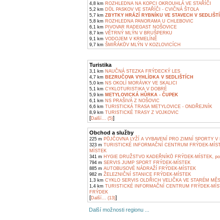
4,8 km
ROZHLEDNA NA KOPCI OKROUHLÁ VE STAŘÍČI
5,2 km
DŮL PASKOV VE STAŘÍČI - CVIČNÁ ŠTOLA
5,7 km
ZBYTKY HRÁZÍ RYBNÍKU VE STAVECH V SEDLIŠT
5,8 km
ROZHLEDNA PANORAMA U CHLEBOVIC
6,1 km
PIVOVAR RADEGAST NOŠOVICE
8,7 km
VĚTRNÝ MLÝN V BRUŠPERKU
9,1 km
VODOJEM V KRMELÍNĚ
9,7 km
ŠMIŘÁKŮV MLÝN V KOZLOVICÍCH
Turistika
3,1 km
NAUČNÁ STEZKA FRÝDECKÝ LES
4,7 km
BEZRUČOVA VYHLÍDKA V SEDLIŠTÍCH
5,0 km
NS OKOLÍ MORÁVKY VE SKALICI
5,1 km
CYKLOTURISTIKA V DOBRÉ
5,9 km
METYLOVICKÁ HŮRKA - ČUPEK
6,1 km
NS PRAŠIVÁ Z NOŠOVIC
6,6 km
TURISTICKÁ TRASA METYLOVICE - ONDŘEJNÍK
8,9 km
TURISTICKÉ TRASY Z VOJKOVIC
[
]
Další... (5)
Obchod a služby
225 m
PŮJČOVNA LYŽÍ A VYBAVENÍ PRO ZIMNÍ SPORTY V
323 m
TURISTICKÉ INFORMAČNÍ CENTRUM FRÝDEK-MÍS
MÍSTEK
341 m
HYGIE DRUŽSTVO KADEŘNÍKŮ FRÝDEK-MÍSTEK, pob
794 m
SERVIS JUMP SPORT FRÝDEK-MÍSTEK
885 m
AUTOBUSOVÉ NÁDRAŽÍ FRÝDEK-MÍSTEK
982 m
ŽELEZNIČNÍ STANICE FRÝDEK-MÍSTEK
1,3 km
CYKLO SERVIS OLDŘICH VELIČKA VE STARÉM MĚ
1,4 km
TURISTICKÉ INFORMAČNÍ CENTRUM FRÝDEK-MÍS
FRÝDEK
[
]
Další... (13)
Další možnosti regionu ...