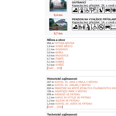
OSTRAVICÍ
Kapacita bez přistýlek: 26, v ceně
9,4 km
PENZION NA VYHLÍDCE FRÝDLANT
Kapacita bez přistýlek: 14, v ceně
9,7 km
Města a obce
954 m
FRÝDEK-MÍSTEK
1,6 km
STARÉ MĚSTO
2,1 km
SVIADNOV
3,6 km
BAŠKA
4,4 km
PALKOVICE
4,7 km
ŽABEŇ
5,1 km
DOBRÁ
5,2 km
STAŘÍČ
[
]
Další... (20)
Historické zajímavosti
227 m
KOSTEL SV. JANA A PAVLA V MÍSTKU
409 m
KOSTEL SV. JAKUBA V MÍSTKU
610 m
PAMÁTNÍK NA MÍSTĚ BÝVALÝCH ČAJÁNKOVÝCH KAS
726 m
JANÁČKŮV PARK V MÍSTKU
979 m
NÁDRAŽÍ VE FRÝDKU
1,1 km
KAPLE SV OTÝLIE VE FRÝDKU
1,2 km
SLEZAN VE FRÝDKU
1,4 km
KOSTEL SV. JOŠTA VE FRÝDKU
[
]
Další... (101)
Technické zajímavosti