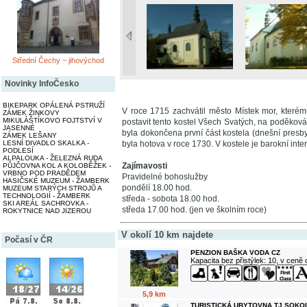
Střední Čechy ~ jihovýchod
Novinky InfoČesko
BIKEPARK OPÁLENÁ PSTRUŽÍ
V roce 1715 zachvátil město Místek mor, které
ZÁMEK ŽINKOVY
MIKULÁŠTÍKOVO FOJTSTVÍ V
postavit tento kostel Všech Svatých, na poděko
JASENNÉ
byla dokončena první část kostela (dnešní presby
ZÁMEK LEŠANY
LESNÍ DIVADLO SKALKA -
byla hotova v roce 1730. V kostele je barokní inter
PODLESÍ
ALPALOUKA - ŽELEZNÁ RUDA
Zajímavosti
PŮJČOVNA KOL A KOLOBĚŽEK -
VRBNO POD PRADĚDEM
Pravidelné bohoslužby
HASIČSKÉ MUZEUM - ŽAMBERK
pondělí 18.00 hod.
MUZEUM STARÝCH STROJŮ A
TECHNOLOGIÍ - ŽAMBERK
středa - sobota 18.00 hod.
SKI AREÁL SACHROVKA -
středa 17.00 hod. (jen ve školním roce)
ROKYTNICE NAD JIZEROU
V okolí 10 km najdete
Počasí v ČR
PENZION BAŠKA VODA CZ
Kapacita bez přistýlek: 10, v ceně
5,9 km
TURISTICKÁ UBYTOVNA TJ SOKO