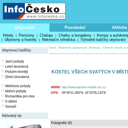
Ubytování
Poznávání
Aktivita
Hotely
Penziony
Chalupy
Chatky a bungalovy
Kempy a autokem
|
|
|
|
Ubytovny a hostely
Rekreační střediska
Výhodné balíčky ubytování
|
|
|
Úvod
-
Historické zajímavosti
-
Beskydy
-
Církevní stavby a s
Ubytovací balíčky
Jarní pobyty
Letní dovolená
KOSTEL VŠECH SVATÝCH V MÍS
Podzim levněji
Zimní dovolená
Wellness pobyty
WWW:
http://www.farnost-mistek.wz.cz
Aktivní pobyty
GPS:
49°40'21,280"N, 18°20'35,120"E
Romantika pro dva
S dětmi
Senioři
Náhodný tip
Fotografie (8)