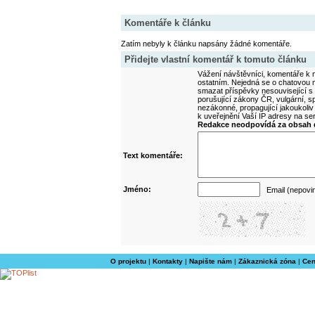
Komentáře k článku
Zatím nebyly k článku napsány žádné komentáře.
Přidejte vlastní komentář k tomuto článku
Vážení návštěvníci, komentáře k m
ostatním. Nejedná se o chatovou m
smazat příspěvky nesouvisející s
porušující zákony ČR, vulgární, sp
nezákonné, propagující jakoukoliv
k uveřejnění Vaší IP adresy na s
Redakce neodpovídá za obsah d
Text komentáře:
Jméno:
Email (nepovi
O projektu
|
Kontakty
|
Napište nám
|
Zákaznická zóna
|
Cen