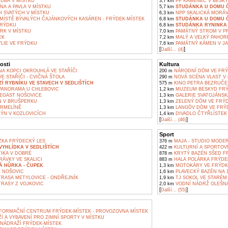
KUBA V MÍSTKU
3,7 km
PP KAMENEC V BESK
NA A PAVLA V MÍSTKU
5,7 km
STUDÁNKA U DOMU ČP
 SVATÝCH V MÍSTKU
6,3 km
NPP SKALICKÁ MORÁ
MÍSTĚ BÝVALÝCH ČAJÁNKOVÝCH KASÁREN - FRÝDEK-MÍSTEK
6,8 km
STUDÁNKA U DOMU ČP
FRÝDKU
6,8 km
STUDÁNKA RYNINKA 
RK V MÍSTKU
7,0 km
PAMÁTNÝ STROM V P
EK
7,2 km
MALÝ A VELKÝ PAHOR
LIE VE FRÝDKU
7,6 km
PAMÁTNÝ KÁMEN V JA
[
]
Další... (4)
osti
Kultura
A KOPCI OKROUHLÁ VE STAŘÍČI
200 m
NÁRODNÍ DŮM VE FRÝ
E STAŘÍČI - CVIČNÁ ŠTOLA
290 m
NOVÁ SCÉNA VLAST V 
Í RYBNÍKU VE STAVECH V SEDLIŠTÍCH
575 m
KINO PETRA BEZRUČE
ANORAMA U CHLEBOVIC
1,2 km
MUZEUM BESKYD FRÝ
EGAST NOŠOVICE
1,3 km
GALERIE SVATOJÁNSK
 V BRUŠPERKU
1,3 km
ZELENÝ DŮM VE FRÝ
RMELÍNĚ
1,3 km
LANGŮV DŮM VE FRÝ
ÝN V KOZLOVICÍCH
1,4 km
DIVADLO ČTYŘLÍSTEK
[
]
Další... (46)
Sport
KA FRÝDECKÝ LES
376 m
MAJA - STUDIO MODER
YHLÍDKA V SEDLIŠTÍCH
422 m
KULTURNÍ A SPORTOVN
IKA V DOBRÉ
878 m
KRYTÝ BAZÉN SŠED F
ÁVKY VE SKALICI
883 m
HALA POLÁRKA FRÝDE
Á HŮRKA - ČUPEK
1,3 km
MOTOKÁRY VE FRÝDK
Z NOŠOVIC
1,6 km
PLAVECKÝ BAZÉN NA 1
TRASA METYLOVICE - ONDŘEJNÍK
1,9 km
TJ SOKOL VE STARÉM
TRASY Z VOJKOVIC
2,0 km
VODNÍ NÁDRŽ OLEŠNÁ
[
]
Další... (55)
NFORMAČNÍ CENTRUM FRÝDEK-MÍSTEK - PROVOZOVNA MÍSTEK
Í A VYBAVENÍ PRO ZIMNÍ SPORTY V MÍSTKU
NÁDRAŽÍ FRÝDEK-MÍSTEK