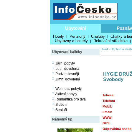
Ubytování
Poznáv
Hotely
Penziony
Chalupy
Chatky a bu
|
|
|
Ubytovny a hostely
Rekreační střediska
|
|
|
Úvod
-
Obchod a služb
Ubytovací balíčky
Jarní pobyty
Letní dovolená
HYGIE DRUŽ
Podzim levněji
Svobody
Zimní dovolená
Wellness pobyty
Aktivní pobyty
Adresa:
Romantika pro dva
Telefon:
S dětmi
Mobil:
Senioři
Email:
WWW:
Náhodný tip
GPS:
Odpovědná osoba