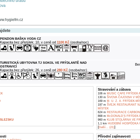
obecního úřadu
šova
www.hygiefm.cz
ajdete
PENZION BAŠKA VODA CZ
Kapacita bez přistýlek: 10, v ceně od
1100 Kč
(osoba/noc)
TURISTICKÁ UBYTOVNA TJ SOKOL VE FRÝDLANTĚ NAD
Bes
OSTRAVICÍ
Kapacita bez přistýlek: 26, v ceně od
280 Kč
(osoba/noc)
Stravování a zábava
EK
106 m
MUSIC CAFE FRÝDEK-
130 m
ŠIVOVA ČAJOVNA V MÍ
O
169 m
M. U. Z. A. FRÝDEK-MÍ
197 m
ŠVEJK RESTAURANT N
MÍSTEK
624 m
RESTAURACE CARBON 
868 m
McDONALD'S FRÝDEK-
 SLEZSKU
960 m
KLUB STOLÁRNA VE F
1,1 km
HUDEBNÍ HOSPŮDKA 
[
]
Další... (21)
osti
Přírodní zajímavosti