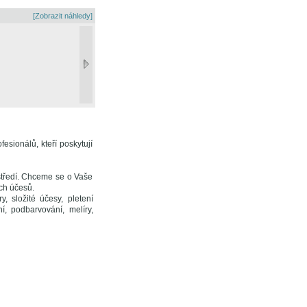
[Zobrazit náhledy]
esionálů, kteří poskytují
ostředí. Chceme se o Vaše
ch účesů.
ry, složité účesy, pletení
í, podbarvování, melíry,