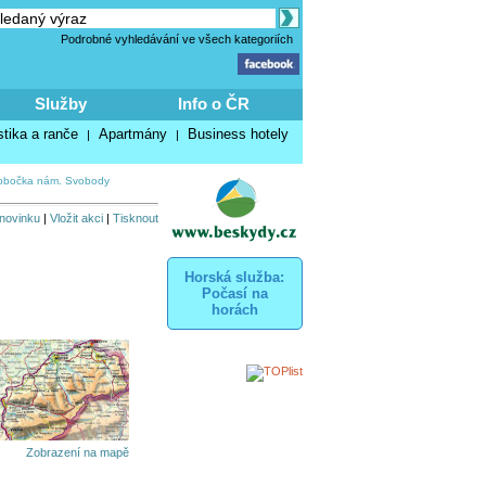
Podrobné vyhledávání ve všech kategoriích
Služby
Info o ČR
stika a ranče
Apartmány
Business hotely
|
|
bočka nám. Svobody
 novinku
|
Vložit akci
|
Tisknout
Horská služba:
Počasí na
horách
Zobrazení na mapě