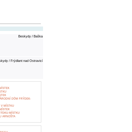
Beskydy / Baška
kydy / Frýdlant nad Ostravicí
MÍSTEK
STKU
STEK
ÁRODNÍ DŮM FRÝDEK-
V MÍSTKU
MÍSTEK
RÝDKU-MÍSTKU
U ARNOŠTA