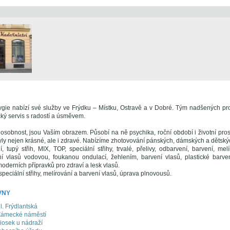
ygie nabízí své služby ve Frýdku – Místku, Ostravě a v Dobré. Tým nadšených prof
cký servis s radostí a úsměvem.
í osobnost, jsou Vaším obrazem. Působí na ně psychika, roční období i životní pr
byly nejen krásné, ale i zdravé. Nabízíme zhotovování pánských, dámských a dětský
, tupý střih, MIX, TOP, speciální střihy, trvalé, přelivy, odbarvení, barvení, melí
í vlasů vodovou, foukanou ondulací, žehlením, barvení vlasů, plastické barven
moderních přípravků pro zdraví a lesk vlasů.
 speciální střihy, melírování a barvení vlasů, úprava plnovousů.
VNY
l. Frýdlantská
 Zámecké náměstí
iosek u nádraží