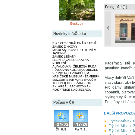
Fotografie (1)
Beskydy
Novinky InfoČesko
BIKEPARK OPÁLENÁ PSTRUŽÍ
ZÁMEK ŽINKOVY
MIKULÁŠTÍKOVO FOJTSTVÍ V
JASENNÉ
ZÁMEK LEŠANY
LESNÍ DIVADLO SKALKA -
Kadeřnictví sítě H
PODLESÍ
ALPALOUKA - ŽELEZNÁ RUDA
prvotřídní kadeřni
PŮJČOVNA KOL A KOLOBĚŽEK -
VRBNO POD PRADĚDEM
HASIČSKÉ MUZEUM - ŽAMBERK
Vlasy dotváří Vaš
MUZEUM STARÝCH STROJŮ A
vlasy starat, aby 
TECHNOLOGIÍ - ŽAMBERK
SKI AREÁL SACHROVKA -
Pro dámy: stříhání
ROKYTNICE NAD JIZEROU
copánků, tvarován
styling s využitím 
Pro pány: sříhání,
Počasí v ČR
DALŠÍ PROVOZO
Frýdek-Místek, u
Frýdek-Místek,
Frýdek-Místek, k