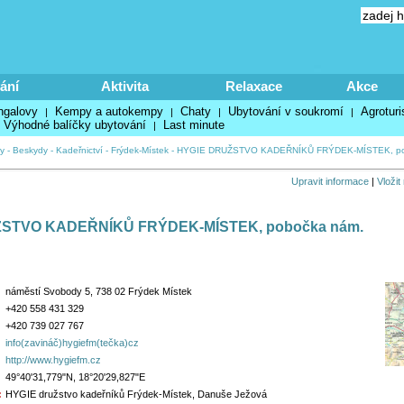
ání
Aktivita
Relaxace
Akce
ngalovy
Kempy a autokempy
Chaty
Ubytování v soukromí
Agroturi
|
|
|
|
Výhodné balíčky ubytování
Last minute
|
y
-
Beskydy
-
Kadeřnictví
-
Frýdek-Místek
-
HYGIE DRUŽSTVO KADEŘNÍKŮ FRÝDEK-MÍSTEK, po
Upravit informace
|
Vložit
STVO KADEŘNÍKŮ FRÝDEK-MÍSTEK, pobočka nám.
náměstí Svobody 5, 738 02 Frýdek Místek
+420 558 431 329
+420 739 027 767
info(zavináč)hygiefm(tečka)cz
http://www.hygiefm.cz
49°40'31,779"N, 18°20'29,827"E
:
HYGIE družstvo kadeřníků Frýdek-Místek, Danuše Ježová