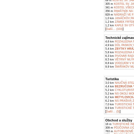
69 m
KOSTEL SV. JA
305 m
KOSTEL SV. JA
341 m
KOSTEL VŠECH
356 m
PAMÁTNÍK NA 
929 m
NÁDRAŽÍ VE 
1,0 km
JANÁČKŮV PA
1,2 km
ZÁMEK FRÝD
1,2 km
KAPLE SV OTÝ
[
]
Další... (103)
Technické zajímav
4,6 km
ROZHLEDNA N
4,9 km
DŮL PASKOV V
5,4 km
ZBYTKY HRÁZ
5,8 km
ROZHLEDNA P
6,3 km
PIVOVAR RAD
8,5 km
VĚTRNÝ MLÝN
8,8 km
VODOJEM V K
9,9 km
ŠMIŘÁKŮV ML
Turistika
3,0 km
NAUČNÁ STEZ
4,4 km
BEZRUČOVA V
5,2 km
CYKLOTURIST
5,2 km
NS OKOLÍ MOR
6,2 km
METYLOVICK
6,2 km
NS PRAŠIVÁ 
7,0 km
TURISTICKÁ 
8,9 km
TURISTICKÉ 
[
]
Další... (5)
Obchod a služby
18 m
TURISTICKÉ I
309 m
PŮJČOVNA LYŽ
763 m
AUTOBUSOVÉ 