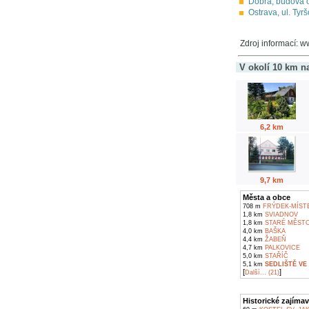
Dobrá, budova 
Ostrava, ul. Tyr
Zdroj informací: 
V okolí 10 km n
6,2 km
9,7 km
Města a obce
708 m
FRÝDEK-MÍST
1,8 km
SVIADNOV
1,8 km
STARÉ MĚST
4,0 km
BAŠKA
4,4 km
ŽABEŇ
4,7 km
PALKOVICE
5,0 km
STAŘÍČ
5,1 km
SEDLIŠTĚ VE
[
]
Další... (21)
Historické zajímav