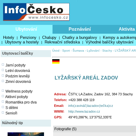
Ubytování
Poznávání
Aktivita
Hotely
Penziony
Chalupy
Chatky a bungalovy
Kempy a autokem
|
|
|
|
Ubytovny a hostely
Rekreační střediska
Výhodné balíčky ubytování
|
|
|
Úvod
-
Sport
-
Šumava
-
Lyžování
-
Stachy
-
LYŽAŘSKÝ AR
Ubytovací balíčky
Jarní pobyty
Letní dovolená
Podzim levněji
LYŽAŘSKÝ AREÁL ZADOV
Zimní dovolená
Wellness pobyty
Adresa:
ČSTV, LA Zadov, Zadov 162, 384 73 Stachy
Aktivní pobyty
Telefon:
+420 388 428 119
Romantika pro dva
Email:
info(zavináč)lazadov(tečka)cz
S dětmi
WWW:
http://www.lazadov.cz
Senioři
GPS:
49°4'0,286"N, 13°37'52,335"E
Náhodný tip
Fotografie (5)