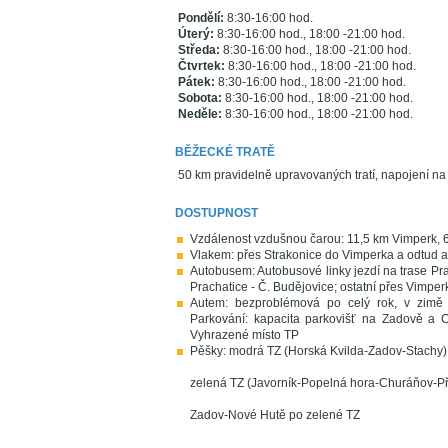
Pondělí:
8:30-16:00 hod.
Úterý:
8:30-16:00 hod., 18:00 -21:00 hod.
Středa:
8:30-16:00 hod., 18:00 -21:00 hod.
Čtvrtek:
8:30-16:00 hod., 18:00 -21:00 hod.
Pátek:
8:30-16:00 hod., 18:00 -21:00 hod.
Sobota:
8:30-16:00 hod., 18:00 -21:00 hod.
Neděle:
8:30-16:00 hod., 18:00 -21:00 hod.
BĚŽECKÉ TRATĚ
50 km pravidelně upravovaných tratí, napojení na
DOSTUPNOST
Vzdálenost vzdušnou čarou: 11,5 km Vimperk,
Vlakem: přes Strakonice do Vimperka a odtud
Autobusem: Autobusové linky jezdí na trase Prah
Prachatice - Č. Budějovice; ostatní přes Vimperk
Autem: bezproblémová po celý rok, v zimě 
Parkování: kapacita parkovišť na Zadově a C
Vyhrazené místo TP
Pěšky: modrá TZ (Horská Kvilda-Zadov-Stachy)
zelená TZ (Javorník-Popelná hora-Churáňov-Při
Zadov-Nové Hutě po zelené TZ