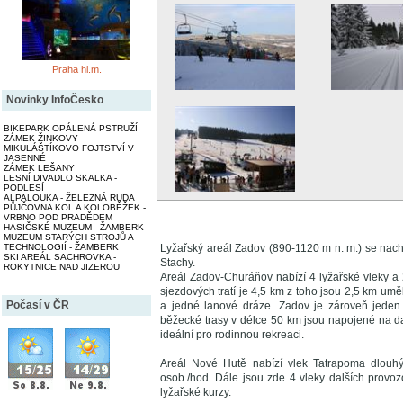
Praha hl.m.
Novinky InfoČesko
BIKEPARK OPÁLENÁ PSTRUŽÍ
ZÁMEK ŽINKOVY
MIKULÁŠTÍKOVO FOJTSTVÍ V
JASENNÉ
ZÁMEK LEŠANY
LESNÍ DIVADLO SKALKA -
PODLESÍ
ALPALOUKA - ŽELEZNÁ RUDA
PŮJČOVNA KOL A KOLOBĚŽEK -
VRBNO POD PRADĚDEM
HASIČSKÉ MUZEUM - ŽAMBERK
MUZEUM STARÝCH STROJŮ A
TECHNOLOGIÍ - ŽAMBERK
Lyžařský areál Zadov (890-1120 m n. m.) se na
SKI AREÁL SACHROVKA -
Stachy.
ROKYTNICE NAD JIZEROU
Areál Zadov-Churáňov nabízí 4 lyžařské vleky a
sjezdových tratí je 4,5 km z toho jsou 2,5 km um
Počasí v ČR
a jedné lanové dráze. Zadov je zároveň jeden 
běžecké trasy v délce 50 km jsou napojené na dal
ideální pro rodinnou rekreaci.
Areál Nové Hutě nabízí vlek Tatrapoma dlouh
osob./hod. Dále jsou zde 4 vleky dalších provoz
lyžařské kurzy.