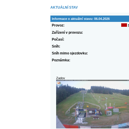
AKTUÁLNÍ STAV
Informace o aktuální stavu:
06.04.2026
Provoz:
Zařízení v provozu:
Počasí:
Sníh:
Sníh mimo sjezdovku:
Poznámka:
Zadov