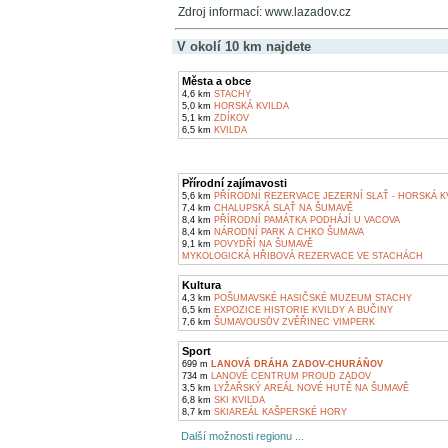
Zdroj informací: www.lazadov.cz
V okolí 10 km najdete
Města a obce
4,6 km
STACHY
5,0 km
HORSKÁ KVILDA
5,1 km
ZDÍKOV
6,5 km
KVILDA
Přírodní zajímavosti
5,6 km
PŘÍRODNÍ REZERVACE JEZERNÍ SLAŤ - HORSKÁ K
7,4 km
CHALUPSKÁ SLAŤ NA ŠUMAVĚ
8,4 km
PŘÍRODNÍ PAMÁTKA PODHÁJÍ U VACOVA
8,4 km
NÁRODNÍ PARK A CHKO ŠUMAVA
9,1 km
POVYDŘÍ NA ŠUMAVĚ
MYKOLOGICKÁ HŘIBOVÁ REZERVACE VE STACHÁCH
Kultura
4,3 km
POŠUMAVSKÉ HASIČSKÉ MUZEUM STACHY
6,5 km
EXPOZICE HISTORIE KVILDY A BUČINY
7,6 km
ŠUMAVOUSŮV ZVĚŘINEC VIMPERK
Sport
699 m
LANOVÁ DRÁHA ZADOV-CHURÁŇOV
734 m
LANOVÉ CENTRUM PROUD ZADOV
3,5 km
LYŽAŘSKÝ AREÁL NOVÉ HUTĚ NA ŠUMAVĚ
6,8 km
SKI KVILDA
8,7 km
SKIAREÁL KAŠPERSKÉ HORY
Další možnosti regionu ...