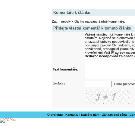
Komentáře k článku
Zatím nebyly k článku napsány žádné komentáře.
Přidejte vlastní komentář k tomuto článku
Vážení návštěvníci, komentáře k m
ostatním. Nejedná se o chatovou m
smazat příspěvky nesouvisející s
porušující zákony ČR, vulgární, sp
nezákonné, propagující jakoukoliv
k uveřejnění Vaší IP adresy na s
Redakce neodpovídá za obsah d
Text komentáře:
Jméno:
Email (nepovi
O projektu
|
Kontakty
|
Napište nám
|
Zákaznická zóna
|
Cen