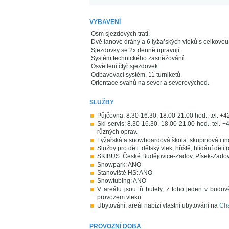
VYBAVENÍ
Osm sjezdových tratí.
Dvě lanové dráhy a 6 lyžařských vleků s celkovo
Sjezdovky se 2x denně upravují.
Systém technického zasněžování.
Osvětlení čtyř sjezdovek.
Odbavovací systém, 11 turniketů.
Orientace svahů na sever a severovýchod.
SLUŽBY
Půjčovna: 8.30-16.30, 18.00-21.00 hod.; tel. +
Ski servis: 8.30-16.30, 18.00-21.00 hod., tel. 
různých oprav.
Lyžařská a snowboardová škola: skupinová i in
Služby pro děti: dětský vlek, hřiště, hlídání dětí
SKIBUS: České Budějovice-Zadov, Písek-Zadov
Snowpark: ANO
Stanoviště HS: ANO
Snowtubing: ANO
V areálu jsou tři bufety, z toho jeden v budo
provozem vleků.
Ubytování: areál nabízí vlastní ubytování na
Ch
PROVOZNÍ DOBA