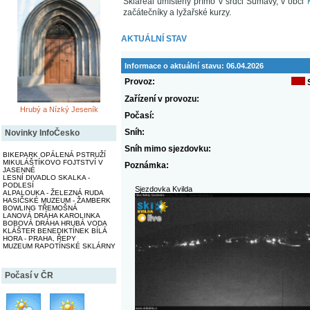
Skiareál umístěný přímo v srdci Šumavy, v obci
začátečníky a lyžařské kurzy.
AKTUÁLNÍ STAV
Informace o aktuální stavu:
06.04.2026
Provoz:
Zařízení v provozu:
Hrubý a Nízký Jeseník
Počasí:
Sníh:
Novinky InfoČesko
Sníh mimo sjezdovku:
BIKEPARK OPÁLENÁ PSTRUŽÍ
MIKULÁŠTÍKOVO FOJTSTVÍ V
Poznámka:
JASENNÉ
LESNÍ DIVADLO SKALKA -
PODLESÍ
Sjezdovka Kvilda
ALPALOUKA - ŽELEZNÁ RUDA
HASIČSKÉ MUZEUM - ŽAMBERK
BOWLING TŘEMOŠNÁ
LANOVÁ DRÁHA KAROLINKA
BOBOVÁ DRÁHA HRUBÁ VODA
KLÁŠTER BENEDIKTÍNEK BÍLÁ
HORA - PRAHA, ŘEPY
MUZEUM RAPOTÍNSKÉ SKLÁRNY
Počasí v ČR