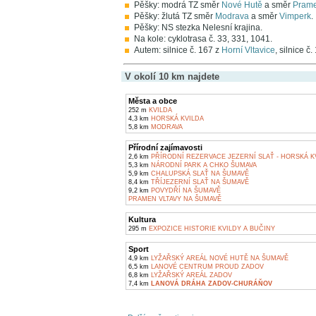
Pěšky: modrá TZ směr
Nové Hutě
a směr
Prame
Pěšky: žlutá TZ směr
Modrava
a směr
Vimperk
.
Pěšky: NS stezka Nelesní krajina.
Na kole: cyklotrasa č. 33, 331, 1041.
Autem: silnice č. 167 z
Horní Vltavice
, silnice č
V okolí 10 km najdete
Města a obce
252 m
KVILDA
4,3 km
HORSKÁ KVILDA
5,8 km
MODRAVA
Přírodní zajímavosti
2,6 km
PŘÍRODNÍ REZERVACE JEZERNÍ SLAŤ - HORSKÁ K
5,3 km
NÁRODNÍ PARK A CHKO ŠUMAVA
5,9 km
CHALUPSKÁ SLAŤ NA ŠUMAVĚ
8,4 km
TŘÍJEZERNÍ SLAŤ NA ŠUMAVĚ
9,2 km
POVYDŘÍ NA ŠUMAVĚ
PRAMEN VLTAVY NA ŠUMAVĚ
Kultura
295 m
EXPOZICE HISTORIE KVILDY A BUČINY
Sport
4,9 km
LYŽAŘSKÝ AREÁL NOVÉ HUTĚ NA ŠUMAVĚ
6,5 km
LANOVÉ CENTRUM PROUD ZADOV
6,8 km
LYŽAŘSKÝ AREÁL ZADOV
7,4 km
LANOVÁ DRÁHA ZADOV-CHURÁŇOV