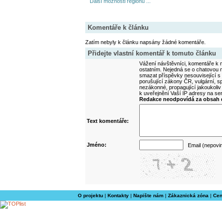
Další možnosti regionu ...
Komentáře k článku
Zatím nebyly k článku napsány žádné komentáře.
Přidejte vlastní komentář k tomuto článku
Vážení návštěvníci, komentáře k m
ostatním. Nejedná se o chatovou m
smazat příspěvky nesouvisející s
porušující zákony ČR, vulgární, sp
nezákonné, propagující jakoukoliv
k uveřejnění Vaší IP adresy na s
Redakce neodpovídá za obsah d
Text komentáře:
Jméno:
Email (nepovi
O projektu
|
Kontakty
|
Napište nám
|
Zákaznická zóna
|
Cen