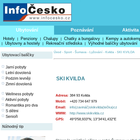
Ubytování
Poznávání
Aktivita
Hotely
Penziony
Chalupy
Chatky a bungalovy
Kempy a autokem
|
|
|
|
Ubytovny a hostely
Rekreační střediska
Výhodné balíčky ubytování
|
|
|
Úvod
-
Sport
-
Šumava
-
Lyžování
-
Kvilda
-
SKI KVILDA
Ubytovací balíčky
Jarní pobyty
Letní dovolená
SKI KVILDA
Podzim levněji
Zimní dovolená
Wellness pobyty
Adresa:
384 93 Kvilda
Aktivní pobyty
Mobil:
+420 734 647 979
Romantika pro dva
Email:
info(zavináč)skikvilda(tečka)cz
S dětmi
WWW:
http://www.skikvilda.cz
Senioři
GPS:
49°0'58,933"N, 13°34'41,432"E
Náhodný tip