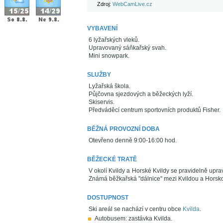
Zdroj:
WebCamLive.cz
VYBAVENÍ
6 lyžařských vleků.
Upravovaný sáňkařský svah.
Mini snowpark.
SLUŽBY
Lyžařská škola.
Půjčovna sjezdových a běžeckých lyží.
Skiservis.
Předváděcí centrum sportovních produktů Fisher.
BĚŽNÁ PROVOZNÍ DOBA
Otevřeno denně 9:00-16:00 hod.
BĚŽECKÉ TRATĚ
V okolí Kvildy a Horské Kvildy se pravidelně upra
Známá běžkařská "dálnice" mezi Kvildou a Horskou 
DOSTUPNOST
Ski areál se nachází v centru obce
Kvilda
.
Autobusem: zastávka Kvilda.