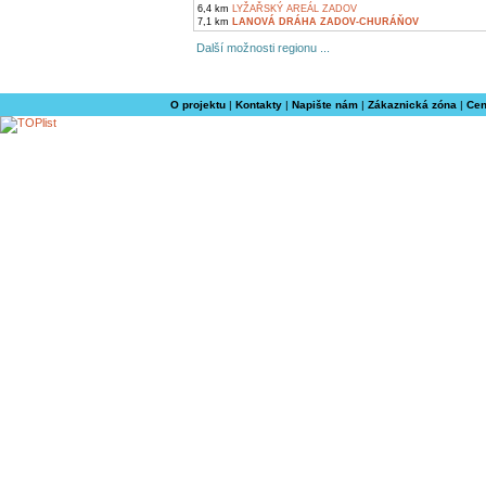
6,4 km
LYŽAŘSKÝ AREÁL ZADOV
7,1 km
LANOVÁ DRÁHA ZADOV-CHURÁŇOV
Další možnosti regionu ...
O projektu
|
Kontakty
|
Napište nám
|
Zákaznická zóna
|
Cen