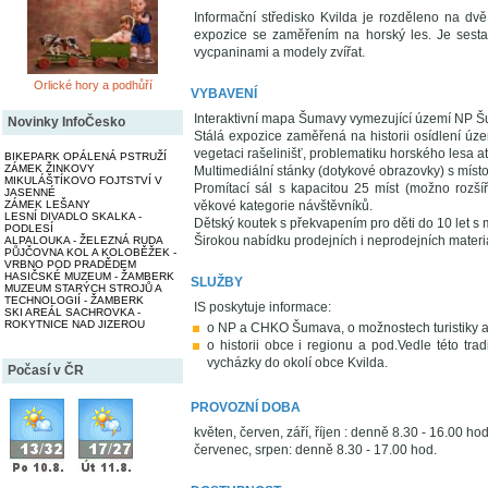
Informační středisko Kvilda je rozděleno na dvě 
expozice se zaměřením na horský les. Je sestav
vycpaninami a modely zvířat.
Orlické hory a podhůří
VYBAVENÍ
Interaktivní mapa Šumavy vymezující území NP 
Novinky InfoČesko
Stálá expozice zaměřená na historii osídlení územ
vegetaci rašelinišť, problematiku horského lesa at
BIKEPARK OPÁLENÁ PSTRUŽÍ
ZÁMEK ŽINKOVY
Multimediální stánky (dotykové obrazovky) s míst
MIKULÁŠTÍKOVO FOJTSTVÍ V
Promítací sál s kapacitou 25 míst (možno rozš
JASENNÉ
ZÁMEK LEŠANY
věkové kategorie návštěvníků.
LESNÍ DIVADLO SKALKA -
Dětský koutek s překvapením pro děti do 10 let s
PODLESÍ
Širokou nabídku prodejních i neprodejních materiál
ALPALOUKA - ŽELEZNÁ RUDA
PŮJČOVNA KOL A KOLOBĚŽEK -
VRBNO POD PRADĚDEM
HASIČSKÉ MUZEUM - ŽAMBERK
SLUŽBY
MUZEUM STARÝCH STROJŮ A
TECHNOLOGIÍ - ŽAMBERK
IS poskytuje informace:
SKI AREÁL SACHROVKA -
ROKYTNICE NAD JIZEROU
o NP a CHKO Šumava, o možnostech turistiky a 
o historii obce i regionu a pod.Vedle této 
vycházky do okolí obce Kvilda.
Počasí v ČR
PROVOZNÍ DOBA
květen, červen, září, říjen : denně 8.30 - 16.00 hod
červenec, srpen: denně 8.30 - 17.00 hod.