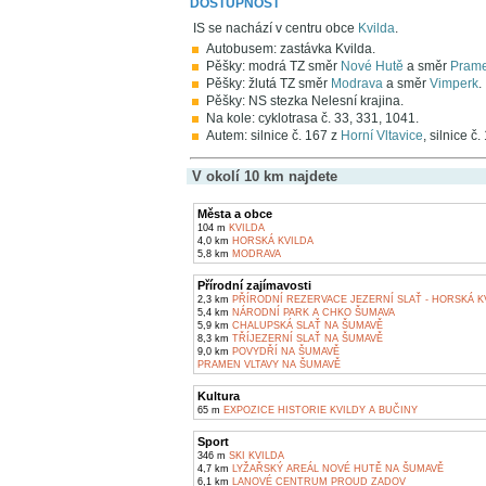
DOSTUPNOST
IS se nachází v centru obce
Kvilda
.
Autobusem: zastávka Kvilda.
Pěšky: modrá TZ směr
Nové Hutě
a směr
Prame
Pěšky: žlutá TZ směr
Modrava
a směr
Vimperk
.
Pěšky: NS stezka Nelesní krajina.
Na kole: cyklotrasa č. 33, 331, 1041.
Autem: silnice č. 167 z
Horní Vltavice
, silnice č
V okolí 10 km najdete
Města a obce
104 m
KVILDA
4,0 km
HORSKÁ KVILDA
5,8 km
MODRAVA
Přírodní zajímavosti
2,3 km
PŘÍRODNÍ REZERVACE JEZERNÍ SLAŤ - HORSKÁ K
5,4 km
NÁRODNÍ PARK A CHKO ŠUMAVA
5,9 km
CHALUPSKÁ SLAŤ NA ŠUMAVĚ
8,3 km
TŘÍJEZERNÍ SLAŤ NA ŠUMAVĚ
9,0 km
POVYDŘÍ NA ŠUMAVĚ
PRAMEN VLTAVY NA ŠUMAVĚ
Kultura
65 m
EXPOZICE HISTORIE KVILDY A BUČINY
Sport
346 m
SKI KVILDA
4,7 km
LYŽAŘSKÝ AREÁL NOVÉ HUTĚ NA ŠUMAVĚ
6,1 km
LANOVÉ CENTRUM PROUD ZADOV