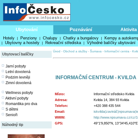
Ubytování
Poznávání
Aktivita
Hotely
Penziony
Chalupy
Chatky a bungalovy
Kempy a autokem
|
|
|
|
Ubytovny a hostely
Rekreační střediska
Výhodné balíčky ubytování
|
|
|
Úvod
-
Obchod a služby
-
Šumava
-
Informační centra
-
Kvil
Ubytovací balíčky
Jarní pobyty
Letní dovolená
INFORMAČNÍ CENTRUM - KVILDA
Podzim levněji
Zimní dovolená
Wellness pobyty
Místo:
Informační středisko Kvilda
Aktivní pobyty
Adresa:
Kvilda 14, 384 93 Kvilda
Romantika pro dva
Telefon:
+420 388 435 544
S dětmi
Email:
iskvilda(zavináč)npsumava(t
Senioři
WWW:
http://www.npsumava.cz/cz/10
GPS:
49°1'9,850"N, 13°34'45,410"E
Náhodný tip