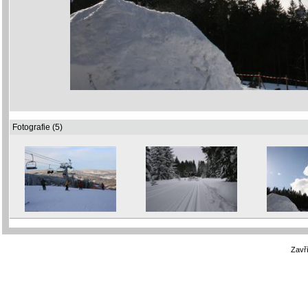
Fotografie (5)
Zavří