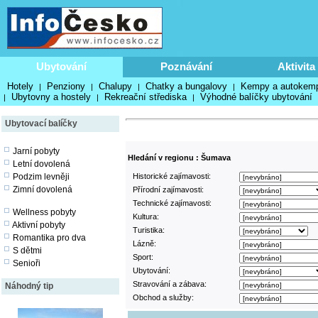
Ubytování
Poznávání
Aktivita
Hotely
Penziony
Chalupy
Chatky a bungalovy
Kempy a autokem
|
|
|
|
Ubytovny a hostely
Rekreační střediska
Výhodné balíčky ubytování
|
|
|
Ubytovací balíčky
Jarní pobyty
Hledání v regionu : Šumava
Letní dovolená
Podzim levněji
Historické zajímavosti:
Zimní dovolená
Přírodní zajímavosti:
Technické zajímavosti:
Wellness pobyty
Kultura:
Aktivní pobyty
Turistika:
Romantika pro dva
Lázně:
S dětmi
Sport:
Senioři
Ubytování:
Stravování a zábava:
Náhodný tip
Obchod a služby: