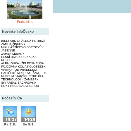
Praha hl.m.
Novinky InfoČesko
BIKEPARK OPÁLENÁ PSTRUŽÍ
ZÁMEK ŽINKOVY
MIKULÁŠTÍKOVO FOJTSTVÍ V
JASENNÉ
ZÁMEK LEŠANY
LESNÍ DIVADLO SKALKA -
PODLESÍ
ALPALOUKA - ŽELEZNÁ RUDA
PŮJČOVNA KOL A KOLOBĚŽEK -
VRBNO POD PRADĚDEM
HASIČSKÉ MUZEUM - ŽAMBERK
MUZEUM STARÝCH STROJŮ A
TECHNOLOGIÍ - ŽAMBERK
SKI AREÁL SACHROVKA -
ROKYTNICE NAD JIZEROU
Počasí v ČR