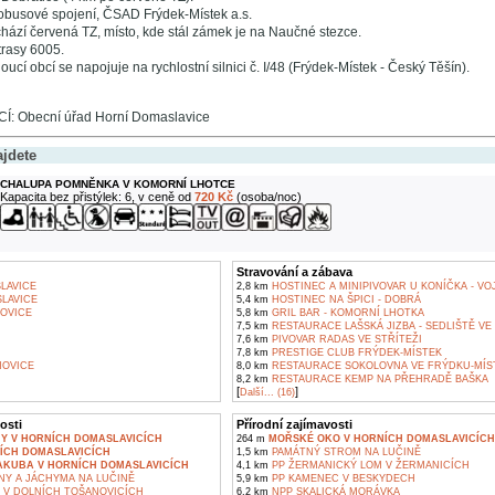
busové spojení, ČSAD Frýdek-Místek a.s.
chází červená TZ, místo, kde stál zámek je na Naučné stezce.
trasy 6005.
oucí obcí se napojuje na rychlostní silnici č. I/48 (Frýdek-Místek - Český Těšín).
: Obecní úřad Horní Domaslavice
ajdete
CHALUPA POMNĚNKA V KOMORNÍ LHOTCE
Kapacita bez přistýlek: 6, v ceně od
720 Kč
(osoba/noc)
Stravování a zábava
LAVICE
2,8 km
HOSTINEC A MINIPIVOVAR U KONÍČKA - VO
LAVICE
5,4 km
HOSTINEC NA ŠPICI - DOBRÁ
OVICE
5,8 km
GRIL BAR - KOMORNÍ LHOTKA
7,5 km
RESTAURACE LAŠSKÁ JIZBA - SEDLIŠTĚ VE
7,6 km
PIVOVAR RADAS VE STŘÍTEŽI
7,8 km
PRESTIGE CLUB FRÝDEK-MÍSTEK
OVICE
8,0 km
RESTAURACE SOKOLOVNA VE FRÝDKU-MÍS
8,2 km
RESTAURACE KEMP NA PŘEHRADĚ BAŠKA
[
]
Další... (16)
osti
Přírodní zajímavosti
NY V HORNÍCH DOMASLAVICÍCH
264 m
MOŘSKÉ OKO V HORNÍCH DOMASLAVICÍCH
ÍCH DOMASLAVICÍCH
1,5 km
PAMÁTNÝ STROM NA LUČINĚ
JAKUBA V HORNÍCH DOMASLAVICÍCH
4,1 km
PP ŽERMANICKÝ LOM V ŽERMANICÍCH
NY A JÁCHYMA NA LUČINĚ
5,9 km
PP KAMENEC V BESKYDECH
 V DOLNÍCH TOŠANOVICÍCH
6,2 km
NPP SKALICKÁ MORÁVKA