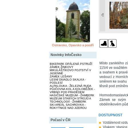
Ostravsko, Opavsko a poodří
Novinky InfoČesko
Místo zaniklého 
BIKEPARK OPÁLENÁ PSTRUŽÍ
ZÁMEK ŽINKOVY
115/4 ve svažitém
MIKULÁŠTÍKOVO FOJTSTVÍ V
a svahem k pravém
JASENNÉ
ZÁMEK LEŠANY
vedoucí z Horních
LESNÍ DIVADLO SKALKA -
směrem ke svahu d
PODLESÍ
těsně pod zmíněnou
ALPALOUKA - ŽELEZNÁ RUDA
PŮJČOVNA KOL A KOLOBĚŽEK -
VRBNO POD PRADĚDEM
Hornodomaslavický 
HASIČSKÉ MUZEUM - ŽAMBERK
MUZEUM STARÝCH STROJŮ A
Zámek se svým c
TECHNOLOGIÍ - ŽAMBERK
obdélníkovém půdo
SKI AREÁL SACHROVKA -
ROKYTNICE NAD JIZEROU
DOSTUPNOST
Počasí v ČR
Vzdálenost vzdu
Vlakem: stanice