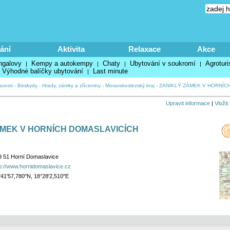
ání
Aktivita
Relaxace
Akce
ngalovy
Kempy a autokempy
Chaty
Ubytování v soukromí
Agroturi
|
|
|
|
Výhodné balíčky ubytování
Last minute
|
avosti
-
Beskydy
-
Hrady, zámky a zříceniny
-
Moravskoslezský kraj
-
ZANIKLÝ ZÁMEK V HORNÍC
Upravit informace
|
Vložit
ÁMEK V HORNÍCH DOMASLAVICÍCH
9 51 Horní Domaslavice
p://www.hornidomaslavice.cz
41'57,780"N, 18°28'2,510"E