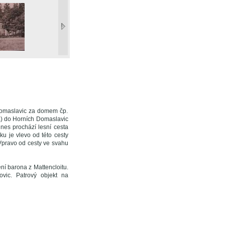
Domaslavic za domem čp.
va) do Horních Domaslavic
nes prochází lesní cesta
u je vlevo od této cesty
 Vpravo od cesty ve svahu
ní barona z Mattencloitu.
ic. Patrový objekt na