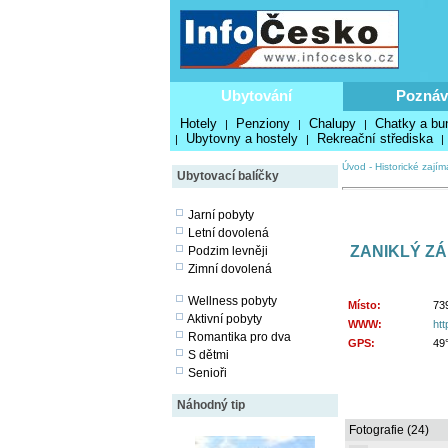
Ubytování
Poznáv
Hotely
Penziony
Chalupy
Chatky a bu
|
|
|
Ubytovny a hostely
Rekreační střediska
|
|
|
Úvod
-
Historické zajím
Ubytovací balíčky
Jarní pobyty
Letní dovolená
ZANIKLÝ Z
Podzim levněji
Zimní dovolená
Wellness pobyty
Místo:
73
Aktivní pobyty
WWW:
htt
Romantika pro dva
GPS:
49°
S dětmi
Senioři
Náhodný tip
Fotografie (24)