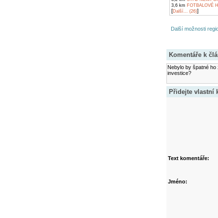
3,6 km
FOTBALOVÉ H
[
]
Další... (26)
Další možnosti regio
Komentáře k čl
Nebylo by špatné ho z
investice?
Přidejte vlastní
Text komentáře:
Jméno: