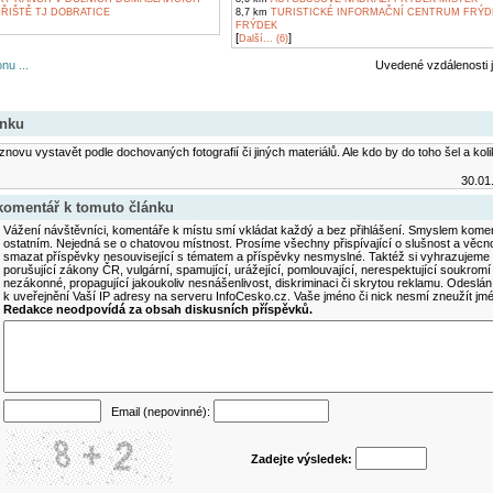
ŘIŠTĚ TJ DOBRATICE
8,7 km
TURISTICKÉ INFORMAČNÍ CENTRUM FRÝDE
FRÝDEK
[
]
Další... (6)
nu ...
Uvedené vzdálenosti 
ánku
novu vystavět podle dochovaných fotografií či jiných materiálů. Ale kdo by do toho šel a kolik 
30.01
 komentář k tomuto článku
Vážení návštěvníci, komentáře k místu smí vkládat každý a bez přihlášení. Smyslem koment
ostatním. Nejedná se o chatovou místnost. Prosíme všechny přispívající o slušnost a věcn
smazat příspěvky nesouvisející s tématem a příspěvky nesmyslné. Taktéž si vyhrazujeme 
porušující zákony ČR, vulgární, spamující, urážející, pomlouvající, nerespektující soukromí
nezákonné, propagující jakoukoliv nesnášenlivost, diskriminaci či skrytou reklamu. Odesl
k uveřejnění Vaší IP adresy na serveru InfoCesko.cz. Vaše jméno či nick nesmí zneužít j
Redakce neodpovídá za obsah diskusních příspěvků.
Email (nepovinné):
Zadejte výsledek: