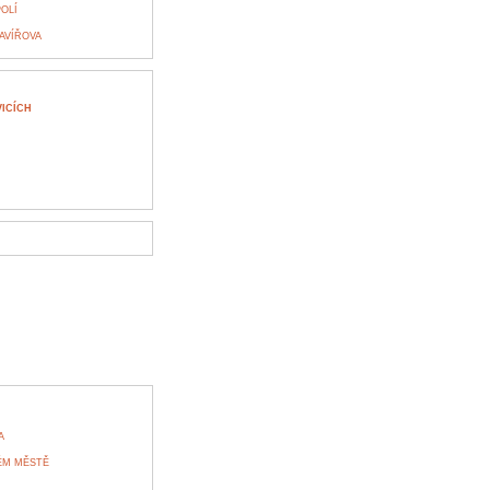
OLÍ
AVÍŘOVA
ICÍCH
A
ÉM MĚSTĚ