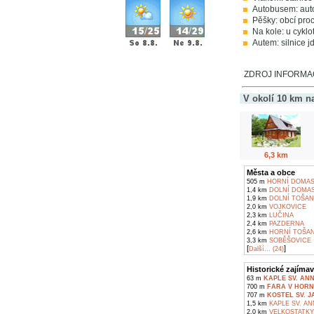
Autobusem: auto
Pěšky: obcí pro
Na kole: u cyklo
Autem: silnice jd
ZDROJ INFORMACÍ
V okolí 10 km n
6,3 km
Města a obce
505 m
HORNÍ DOMAS
1,4 km
DOLNÍ DOMAS
1,9 km
DOLNÍ TOŠAN
2,0 km
VOJKOVICE
2,3 km
LUČINA
2,4 km
PAZDERNA
2,6 km
HORNÍ TOŠAN
3,3 km
SOBĚŠOVICE
[
]
Další... (24)
Historické zajímav
63 m
KAPLE SV. AN
700 m
FARA V HORN
707 m
KOSTEL SV. 
1,5 km
KAPLE SV. AN
2,0 km
VELKOSTATKY