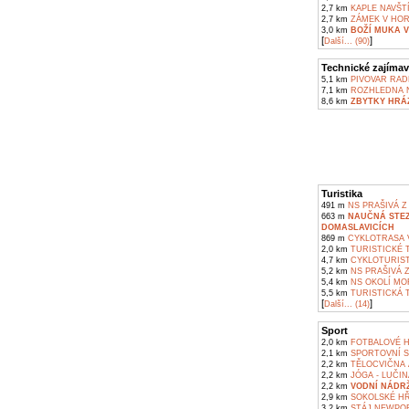
2,7 km
KAPLE NAVŠTÍ
2,7 km
ZÁMEK V HOR
3,0 km
BOŽÍ MUKA 
[
]
Další... (90)
Technické zajímav
5,1 km
PIVOVAR RAD
7,1 km
ROZHLEDNA N
8,6 km
ZBYTKY HRÁZ
Turistika
491 m
NS PRAŠIVÁ Z
663 m
NAUČNÁ STEZ
DOMASLAVICÍCH
869 m
CYKLOTRASA 
2,0 km
TURISTICKÉ 
4,7 km
CYKLOTURIST
5,2 km
NS PRAŠIVÁ 
5,4 km
NS OKOLÍ MOR
5,5 km
TURISTICKÁ 
[
]
Další... (14)
Sport
2,0 km
FOTBALOVÉ H
2,1 km
SPORTOVNÍ S
2,2 km
TĚLOCVIČNA 
2,2 km
JÓGA - LUČIN
2,2 km
VODNÍ NÁDR
2,9 km
SOKOLSKÉ HŘ
3,2 km
STÁJ NEWPOR