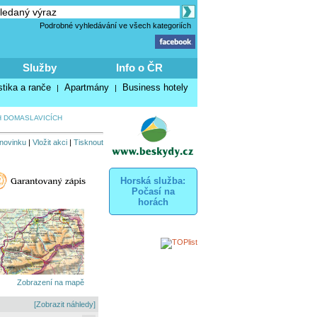
Podrobné vyhledávání ve všech kategoriích
Služby
Info o ČR
stika a ranče
Apartmány
Business hotely
|
|
H DOMASLAVICÍCH
 novinku
|
Vložit akci
|
Tisknout
Horská služba:
Počasí na
horách
Zobrazení na mapě
[Zobrazit náhledy]