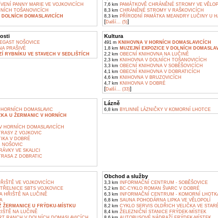
VENÍ PANNY MARIE VE VOJKOVICÍCH
7,6 km
PAMÁTKOVĚ CHRÁNĚNÉ STROMY VE VĚLOP
NÍCH TOŠANOVICÍCH
8,3 km
CHRÁNĚNÉ STROMY V RAŠKOVICÍCH
V DOLNÍCH DOMASLAVICÍCH
8,3 km
PŘÍRODNÍ PAMÁTKA MEANDRY LUČINY U H
[
]
Další... (5)
osti
Kultura
EGAST NOŠOVICE
491 m
KNIHOVNA V HORNÍCH DOMASLAVICÍCH
A PRAŠIVÉ
1,8 km
MUZEJNÍ EXPOZICE V DOLNÍCH DOMASLAV
Í RYBNÍKU VE STAVECH V SEDLIŠTÍCH
2,2 km
OBECNÍ KNIHOVNA NA LUČINĚ
2,3 km
KNIHOVNA V DOLNÍCH TOŠANOVICÍCH
3,3 km
OBECNÍ KNIHOVNA V SOBĚŠOVICÍCH
4,1 km
OBECNÍ KNIHOVNA V DOBRATICÍCH
4,6 km
KNIHOVNA V BRUZOVICÍCH
4,7 km
KNIHOVNA V DOBRÉ
[
]
Další... (33)
Lázně
 HORNÍCH DOMASLAVIC
6,8 km
BYLINNÉ LÁZNIČKY V KOMORNÍ LHOTCE
KA U ŽERMANIC V HORNÍCH
V HORNÍCH DOMASLAVICÍCH
TRASY Z VOJKOVIC
IKA V DOBRÉ
Z NOŠOVIC
ÁVKY VE SKALICI
TRASA Z DOBRATIC
Obchod a služby
ŘIŠTĚ VE VOJKOVICÍCH
3,3 km
INFORMAČNÍ CENTRUM - SOBĚŠOVICE
TŘELNICE SBTS VOJKOVICE
5,2 km
BC-CYKLO ROMAN ŠVARC V DOBRÉ
A HŘIŠTĚ NA LUČINĚ
6,3 km
INFORMAČNÍ CENTRUM - KOMORNÍ LHOTK
A
6,8 km
SAUNA POHODÁRNA LIPKA VE VĚLOPOLÍ
Ž ŽERMANICE U FRÝDKU-MÍSTKU
8,2 km
CYKLO SERVIS OLDŘICH VELIČKA VE STAR
IŠTĚ NA LUČINĚ
8,4 km
ŽELEZNIČNÍ STANICE FRÝDEK-MÍSTEK
T RANCH V DOLNÍCH DOMASLAVICÍCH
8,6 km
AUTOBUSOVÉ NÁDRAŽÍ FRÝDEK-MÍSTEK