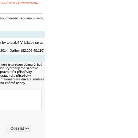
K-MÍSTEK - PROVOZOVNA
jsou měřeny vzdušnou čarou.
by to stálo? Vrátila by se ta
.2014, Dalibor (82.209.40.110)
ářů je předání dojmu či tipů
ost. Vyhrazujeme si právo
právo rušit příspěvky
 ostatních, příspěvky
áním komentáře dáváte souhlas
méno známé osoby.