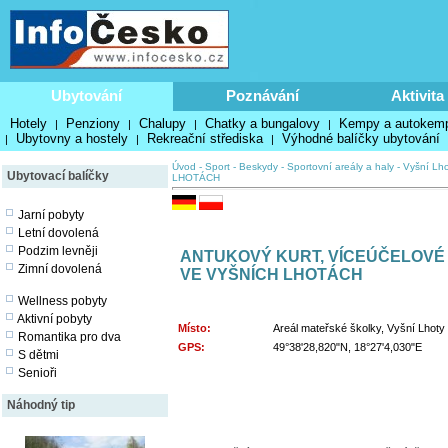
Ubytování
Poznávání
Aktivita
Hotely
Penziony
Chalupy
Chatky a bungalovy
Kempy a autokem
|
|
|
|
Ubytovny a hostely
Rekreační střediska
Výhodné balíčky ubytování
|
|
|
Úvod
-
Sport
-
Beskydy
-
Sportovní areály a haly
-
Vyšní Lho
Ubytovací balíčky
LHOTÁCH
Jarní pobyty
Letní dovolená
Podzim levněji
ANTUKOVÝ KURT, VÍCEÚČELOVÉ 
Zimní dovolená
VE VYŠNÍCH LHOTÁCH
Wellness pobyty
Aktivní pobyty
Místo:
Areál mateřské školky, Vyšní Lhoty
Romantika pro dva
GPS:
49°38'28,820"N, 18°27'4,030"E
S dětmi
Senioři
Náhodný tip