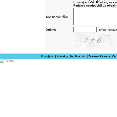
k uveřejnění Vaší IP adresy na s
Redakce neodpovídá za obsah d
Text komentáře:
Jméno:
Email (nepovi
O projektu
|
Kontakty
|
Napište nám
|
Zákaznická zóna
|
Cen