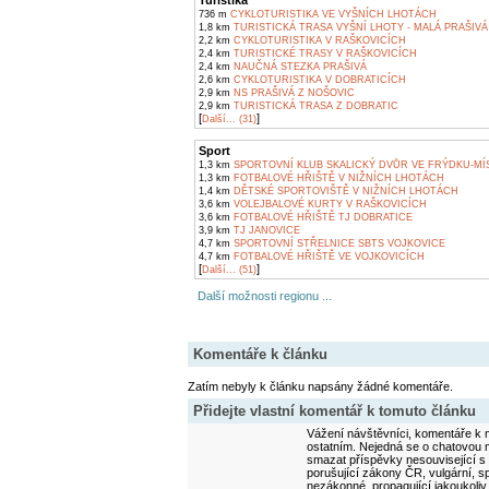
Turistika
736 m
CYKLOTURISTIKA VE VYŠNÍCH LHOTÁCH
1,8 km
TURISTICKÁ TRASA VYŠNÍ LHOTY - MALÁ PRAŠIVÁ
2,2 km
CYKLOTURISTIKA V RAŠKOVICÍCH
2,4 km
TURISTICKÉ TRASY V RAŠKOVICÍCH
2,4 km
NAUČNÁ STEZKA PRAŠIVÁ
2,6 km
CYKLOTURISTIKA V DOBRATICÍCH
2,9 km
NS PRAŠIVÁ Z NOŠOVIC
2,9 km
TURISTICKÁ TRASA Z DOBRATIC
[
]
Další... (31)
Sport
1,3 km
SPORTOVNÍ KLUB SKALICKÝ DVŮR VE FRÝDKU-MÍ
1,3 km
FOTBALOVÉ HŘIŠTĚ V NIŽNÍCH LHOTÁCH
1,4 km
DĚTSKÉ SPORTOVIŠTĚ V NIŽNÍCH LHOTÁCH
3,6 km
VOLEJBALOVÉ KURTY V RAŠKOVICÍCH
3,6 km
FOTBALOVÉ HŘIŠTĚ TJ DOBRATICE
3,9 km
TJ JANOVICE
4,7 km
SPORTOVNÍ STŘELNICE SBTS VOJKOVICE
4,7 km
FOTBALOVÉ HŘIŠTĚ VE VOJKOVICÍCH
[
]
Další... (51)
Další možnosti regionu ...
Komentáře k článku
Zatím nebyly k článku napsány žádné komentáře.
Přidejte vlastní komentář k tomuto článku
Vážení návštěvníci, komentáře k m
ostatním. Nejedná se o chatovou m
smazat příspěvky nesouvisející s
porušující zákony ČR, vulgární, sp
nezákonné, propagující jakoukoliv