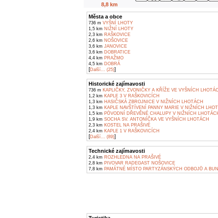
8,8 km
Města a obce
736 m
VYŠNÍ LHOTY
1,5 km
NIŽNÍ LHOTY
2,3 km
RAŠKOVICE
2,6 km
NOŠOVICE
3,6 km
JANOVICE
3,6 km
DOBRATICE
4,4 km
PRAŽMO
4,5 km
DOBRÁ
[
]
Další... (25)
Historické zajímavosti
736 m
KAPLIČKY, ZVONIČKY A KŘÍŽE VE VYŠNÍCH LHOTÁ
1,2 km
KAPLE 3 V RAŠKOVICÍCH
1,3 km
HASIČSKÁ ZBROJNICE V NIŽNÍCH LHOTÁCH
1,3 km
KAPLE NAVŠTÍVENÍ PANNY MARIE V NIŽNÍCH LHO
1,5 km
PŮVODNÍ DŘEVĚNÉ CHALUPY V NIŽNÍCH LHOTÁC
1,9 km
SOCHA SV. ANTONÍČKA VE VYŠNÍCH LHOTÁCH
2,3 km
KOSTEL NA PRAŠIVÉ
2,4 km
KAPLE 1 V RAŠKOVICÍCH
[
]
Další... (89)
Technické zajímavosti
2,4 km
ROZHLEDNA NA PRAŠIVÉ
2,8 km
PIVOVAR RADEGAST NOŠOVICE
7,8 km
PAMÁTNÉ MÍSTO PARTYZÁNSKÝCH ODBOJŮ A BU