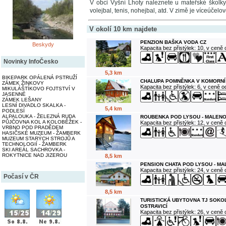
V obci Vyšní Lhoty naleznete u mateřské školky 
volejbal, tenis, nohejbal, atd. V zimě je víceúčelo
V okolí 10 km najdete
PENZION BAŠKA VODA CZ
Beskydy
Kapacita bez přistýlek: 10, v ceně
Novinky InfoČesko
5,3 km
BIKEPARK OPÁLENÁ PSTRUŽÍ
CHALUPA POMNĚNKA V KOMORNÍ
ZÁMEK ŽINKOVY
Kapacita bez přistýlek: 6, v ceně 
MIKULÁŠTÍKOVO FOJTSTVÍ V
JASENNÉ
ZÁMEK LEŠANY
LESNÍ DIVADLO SKALKA -
5,4 km
PODLESÍ
ALPALOUKA - ŽELEZNÁ RUDA
ROUBENKA POD LYSOU - MALENO
PŮJČOVNA KOL A KOLOBĚŽEK -
Kapacita bez přistýlek: 12, v ceně
VRBNO POD PRADĚDEM
HASIČSKÉ MUZEUM - ŽAMBERK
MUZEUM STARÝCH STROJŮ A
TECHNOLOGIÍ - ŽAMBERK
SKI AREÁL SACHROVKA -
ROKYTNICE NAD JIZEROU
8,5 km
PENSION CHATA POD LYSOU - M
Kapacita bez přistýlek: 24, v ceně
Počasí v ČR
8,5 km
TURISTICKÁ UBYTOVNA TJ SOKO
OSTRAVICÍ
Kapacita bez přistýlek: 26, v ceně