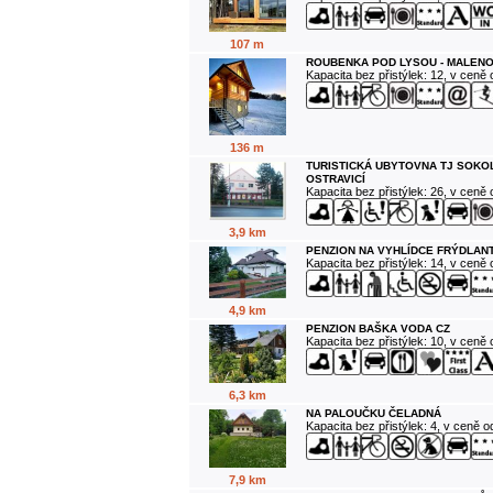
107 m
ROUBENKA POD LYSOU - MALENO
Kapacita bez přistýlek: 12, v ceně
136 m
TURISTICKÁ UBYTOVNA TJ SOKO
OSTRAVICÍ
Kapacita bez přistýlek: 26, v ceně
3,9 km
PENZION NA VYHLÍDCE FRÝDLANT
Kapacita bez přistýlek: 14, v ceně
4,9 km
PENZION BAŠKA VODA CZ
Kapacita bez přistýlek: 10, v ceně
6,3 km
NA PALOUČKU ČELADNÁ
Kapacita bez přistýlek: 4, v ceně 
7,9 km