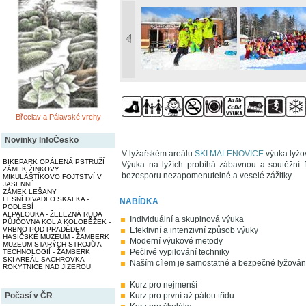
Břeclav a Pálavské vrchy
Novinky InfoČesko
V lyžařském areálu
SKI MALENOVICE
výuka lyžo
BIKEPARK OPÁLENÁ PSTRUŽÍ
Výuka na lyžích probíhá zábavnou a soutěžní f
ZÁMEK ŽINKOVY
bezesporu nezapomenutelné a veselé zážitky.
MIKULÁŠTÍKOVO FOJTSTVÍ V
JASENNÉ
ZÁMEK LEŠANY
LESNÍ DIVADLO SKALKA -
NABÍDKA
PODLESÍ
ALPALOUKA - ŽELEZNÁ RUDA
Individuální a skupinová výuka
PŮJČOVNA KOL A KOLOBĚŽEK -
Efektivní a intenzivní způsob výuky
VRBNO POD PRADĚDEM
HASIČSKÉ MUZEUM - ŽAMBERK
Moderní výukové metody
MUZEUM STARÝCH STROJŮ A
Pečlivé vypilování techniky
TECHNOLOGIÍ - ŽAMBERK
SKI AREÁL SACHROVKA -
Naším cílem je samostatné a bezpečné lyžování
ROKYTNICE NAD JIZEROU
Kurz pro nejmenší
Kurz pro první až pátou třídu
Počasí v ČR