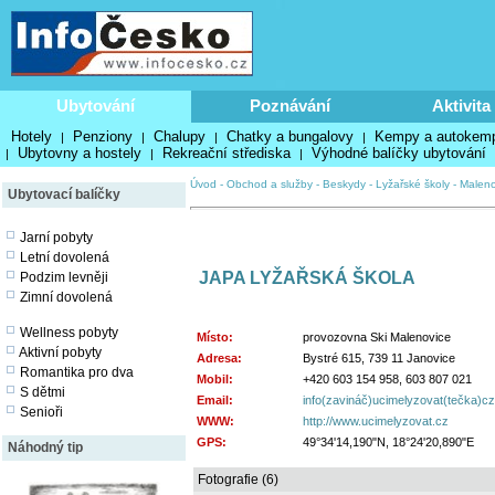
Ubytování
Poznávání
Aktivita
Hotely
Penziony
Chalupy
Chatky a bungalovy
Kempy a autokem
|
|
|
|
Ubytovny a hostely
Rekreační střediska
Výhodné balíčky ubytování
|
|
|
Úvod
-
Obchod a služby
-
Beskydy
-
Lyžařské školy
-
Maleno
Ubytovací balíčky
Jarní pobyty
Letní dovolená
JAPA LYŽAŘSKÁ ŠKOLA
Podzim levněji
Zimní dovolená
Wellness pobyty
Místo:
provozovna Ski Malenovice
Aktivní pobyty
Adresa:
Bystré 615, 739 11 Janovice
Romantika pro dva
Mobil:
+420 603 154 958, 603 807 021
S dětmi
Email:
info(zavináč)ucimelyzovat(tečka)cz
Senioři
WWW:
http://www.ucimelyzovat.cz
GPS:
49°34'14,190"N, 18°24'20,890"E
Náhodný tip
Fotografie (6)