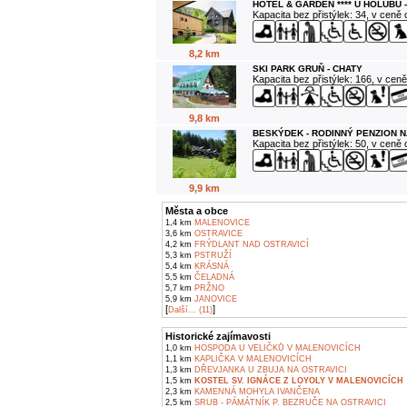
HOTEL & GARDEN **** U HOLUBŮ 
Kapacita bez přistýlek: 34, v ceně
8,2 km
SKI PARK GRUŇ - CHATY
Kapacita bez přistýlek: 166, v cen
9,8 km
BESKÝDEK - RODINNÝ PENZION N
Kapacita bez přistýlek: 50, v ceně
9,9 km
Města a obce
1,4 km
MALENOVICE
3,6 km
OSTRAVICE
4,2 km
FRÝDLANT NAD OSTRAVICÍ
5,3 km
PSTRUŽÍ
5,4 km
KRÁSNÁ
5,5 km
ČELADNÁ
5,7 km
PRŽNO
5,9 km
JANOVICE
[
]
Další... (11)
Historické zajímavosti
1,0 km
HOSPODA U VELIČKŮ V MALENOVICÍCH
1,1 km
KAPLIČKA V MALENOVICÍCH
1,3 km
DŘEVJANKA U ZBUJA NA OSTRAVICI
1,5 km
KOSTEL SV. IGNÁCE Z LOYOLY V MALENOVICÍCH
2,3 km
KAMENNÁ MOHYLA IVANČENA
2,5 km
SRUB - PÁMÁTNÍK P. BEZRUČE NA OSTRAVICI