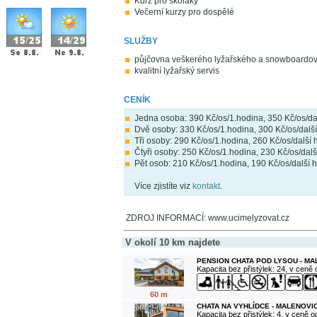
Kurz pro školáky
Večerní kurzy pro dospělé
SLUŽBY
půjčovna veškerého lyžařského a snowboardo
kvalitní lyžařský servis
CENÍK
Jedna osoba: 390 Kč/os/1.hodina, 350 Kč/os/da
Dvě osoby: 330 Kč/os/1.hodina, 300 Kč/os/dalš
Tři osoby: 290 Kč/os/1.hodina, 260 Kč/os/další
Čtyři osoby: 250 Kč/os/1.hodina, 230 Kč/os/dal
Pět osob: 210 Kč/os/1.hodina, 190 Kč/os/další 
Více zjistíte viz
kontakt
.
ZDROJ INFORMACÍ: www.ucimelyzovat.cz
V okolí 10 km najdete
PENSION CHATA POD LYSOU - M
Kapacita bez přistýlek: 24, v ceně
60 m
CHATA NA VYHLÍDCE - MALENOVI
Kapacita bez přistýlek: 4, v ceně 