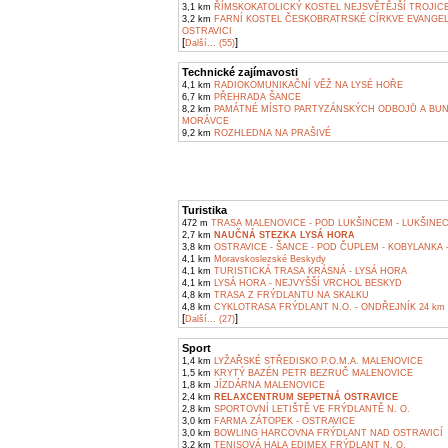
3,1 km
ŘÍMSKOKATOLICKÝ KOSTEL NEJSVĚTĚJŠÍ TROJICE
3,2 km
FARNÍ KOSTEL ČESKOBRATRSKÉ CÍRKVE EVANGEL
OSTRAVICI
[
]
Další... (55)
Technické zajímavosti
4,1 km
RADIOKOMUNIKAČNÍ VĚŽ NA LYSÉ HOŘE
6,7 km
PŘEHRADA ŠANCE
8,2 km
PAMÁTNÉ MÍSTO PARTYZÁNSKÝCH ODBOJŮ A BU
MORÁVCE
9,2 km
ROZHLEDNA NA PRAŠIVÉ
Turistika
472 m
TRASA MALENOVICE - POD LUKŠINCEM - LUKŠINEC
2,7 km
NAUČNÁ STEZKA LYSÁ HORA
3,8 km
OSTRAVICE - ŠANCE - POD ČUPLEM - KOBYLANKA 
4,1 km
Moravskoslezské Beskydy
4,1 km
TURISTICKÁ TRASA KRÁSNÁ - LYSÁ HORA
4,1 km
LYSÁ HORA - NEJVYŠŠÍ VRCHOL BESKYD
4,8 km
TRASA Z FRÝDLANTU NA SKALKU
4,8 km
CYKLOTRASA FRÝDLANT N.O. - ONDŘEJNÍK 24 km
[
]
Další... (27)
Sport
1,4 km
LYŽAŘSKÉ STŘEDISKO P.O.M.A. MALENOVICE
1,5 km
KRYTÝ BAZÉN PETR BEZRUČ MALENOVICE
1,8 km
JÍZDÁRNA MALENOVICE
2,4 km
RELAXCENTRUM SEPETNÁ OSTRAVICE
2,8 km
SPORTOVNÍ LETIŠTĚ VE FRÝDLANTĚ N. O.
3,0 km
FARMA ZÁTOPEK - OSTRAVICE
3,0 km
BOWLING HARCOVNA FRÝDLANT NAD OSTRAVICÍ
3,2 km
TENISOVÁ HALA EDIMEX FRÝDLANT N. O.