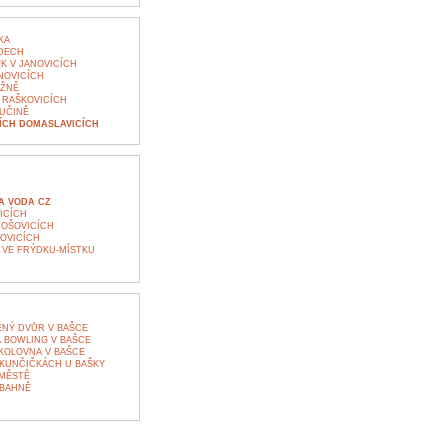
KA
DECH
K V JANOVICÍCH
NOVICÍCH
RŽNĚ
RAŠKOVICÍCH
UČINĚ
ÍCH DOMASLAVICÍCH
A VODA CZ
ICÍCH
NOŠOVICÍCH
OVICÍCH
 VE FRÝDKU-MÍSTKU
NÝ DVŮR V BAŠCE
 BOWLING V BAŠCE
KOLOVNA V BAŠCE
 KUNČIČKÁCH U BAŠKY
 MĚSTĚ
 BAHNĚ