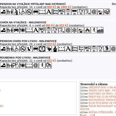
Bes
PENZION NA VYHLÍDCE FRÝDLANT NAD OSTRAVICÍ
Kapacita bez přistýlek: 14, v ceně od
600 Kč
do
1800 Kč
(osoba/noc)
CHATA NA VYHLÍDCE - MALENOVICE
Kapacita bez přistýlek: 4, v ceně od
666 Kč
do
833 Kč
(osoba/noc)
PENSION CHATA POD LYSOU - MALENOVICE
Kapacita bez přistýlek: 24, v ceně od
810 Kč
(osoba/noc)
ROUBENKA POD LYSOU - MALENOVICE
Kapacita bez přistýlek: 12, v ceně od
833 Kč
(osoba/noc)
Stravování a zábava
2,8 km
OBČERSTVENÍ U SPLAV
O
2,9 km
VAGÓN CAFE BAR - FR
3,1 km
HOSTINEC NA ŠPICI -
3,5 km
PRESTIGE CLUB FRÝD
3,8 km
RESTAURACE SOKOLOV
3,9 km
KLUB STOLÁRNA VE F
EK
3,9 km
ŠVEJK RESTAURANT N
MÍSTEK
4,0 km
KRČMA STŘEDOVĚK - 
[
]
Další... (17)