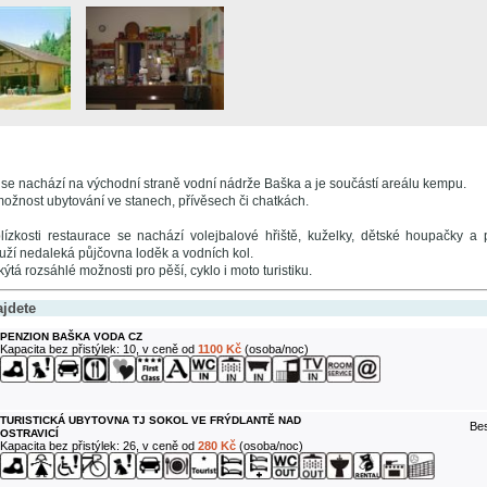
e nachází na východní straně vodní nádrže Baška a je součástí areálu kempu.
ožnost ubytování ve stanech, přívěsech či chatkách.
lízkosti restaurace se nachází volejbalové hřiště, kuželky, dětské houpačky a p
uží nedaleká půjčovna loděk a vodních kol.
ýtá rozsáhlé možnosti pro pěší, cyklo i moto turistiku.
ajdete
PENZION BAŠKA VODA CZ
Kapacita bez přistýlek: 10, v ceně od
1100 Kč
(osoba/noc)
TURISTICKÁ UBYTOVNA TJ SOKOL VE FRÝDLANTĚ NAD
Bes
OSTRAVICÍ
Kapacita bez přistýlek: 26, v ceně od
280 Kč
(osoba/noc)