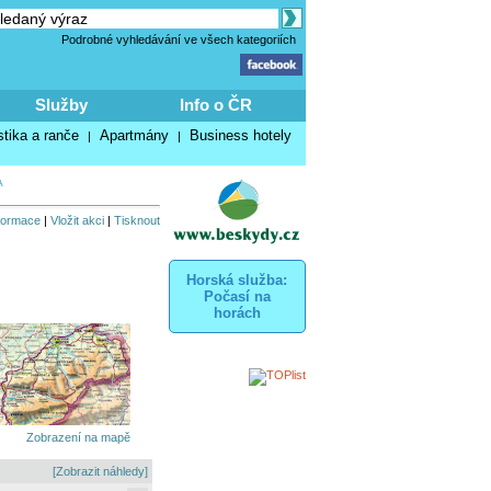
Podrobné vyhledávání ve všech kategoriích
Služby
Info o ČR
stika a ranče
Apartmány
Business hotely
|
|
A
nformace
|
Vložit akci
|
Tisknout
Horská služba:
Počasí na
horách
Zobrazení na mapě
[Zobrazit náhledy]