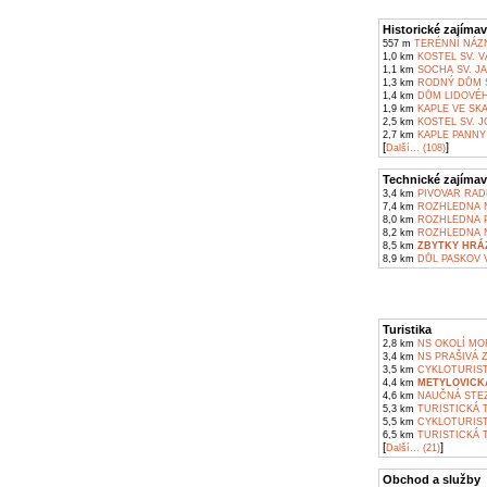
Historické zajímav
557 m
TERÉNNÍ NÁZN
1,0 km
KOSTEL SV. V
1,1 km
SOCHA SV. J
1,3 km
RODNÝ DŮM SP
1,4 km
DŮM LIDOVÉHO
1,9 km
KAPLE VE SKA
2,5 km
KOSTEL SV. 
2,7 km
KAPLE PANNY
[
]
Další... (108)
Technické zajímav
3,4 km
PIVOVAR RAD
7,4 km
ROZHLEDNA N
8,0 km
ROZHLEDNA P
8,2 km
ROZHLEDNA N
8,5 km
ZBYTKY HRÁZ
8,9 km
DŮL PASKOV V
Turistika
2,8 km
NS OKOLÍ MOR
3,4 km
NS PRAŠIVÁ 
3,5 km
CYKLOTURIST
4,4 km
METYLOVICK
4,6 km
NAUČNÁ STEZ
5,3 km
TURISTICKÁ 
5,5 km
CYKLOTURIST
6,5 km
TURISTICKÁ T
[
]
Další... (21)
Obchod a služby