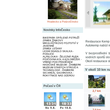
Hradecko a Podzvičínsko
Novinky InfoČesko
BIKEPARK OPÁLENÁ PSTRUŽÍ
ZÁMEK ŽINKOVY
Restaurace Kemp s
MIKULÁŠTÍKOVO FOJTSTVÍ V
Autokemp nabízí m
JASENNÉ
ZÁMEK LEŠANY
LESNÍ DIVADLO SKALKA -
V bezprostřední b
PODLESÍ
ALPALOUKA - ŽELEZNÁ RUDA
vodních sportů slo
PŮJČOVNA KOL A KOLOBĚŽEK -
Okolí restaurace sk
VRBNO POD PRADĚDEM
HASIČSKÉ MUZEUM - ŽAMBERK
MUZEUM STARÝCH STROJŮ A
V okolí 10 km n
TECHNOLOGIÍ - ŽAMBERK
SKI AREÁL SACHROVKA -
ROKYTNICE NAD JIZEROU
Počasí v ČR
2,7 km
7,0 km