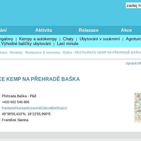
ání
Aktivita
Relaxace
Akce
ngalovy
Kempy a autokempy
Chaty
Ubytování v soukromí
Agroturi
|
|
|
|
Výhodné balíčky ubytování
Last minute
|
ábava
-
Beskydy
-
Restaurace & motoresty
-
Baška
-
RESTAURACE KEMP NA PŘEHRADĚ BAŠK
Upravit i
E KEMP NA PŘEHRADĚ BAŠKA
Přehrada Baška - Pláž
+420 602 546 866
franta(tečka)spek(zavináč)tiscali(tečka)cz
49°38'59,410"N, 18°22'55,990"E
:
František Slanina