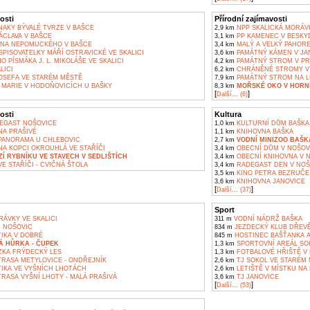
osti
Přírodní zajímavosti
AKY BÝVALÉ TVRZE V BAŠCE
2,9 km
NPP SKALICKÁ MORÁV
ÁCLAVA V BAŠCE
3,1 km
PP KAMENEC V BESKY
ANA NEPOMUCKÉHO V BAŠCE
3,4 km
MALÝ A VELKÝ PAHORE
ISOVATELKY MÁŘÍ OSTRAVICKÉ VE SKALICI
3,6 km
PAMÁTNÝ KÁMEN V JA
 PÍSMÁKA J. L. MIKOLÁŠE VE SKALICI
4,2 km
PAMÁTNÝ STROM V P
LICI
6,2 km
CHRÁNĚNÉ STROMY V 
JOSEFA VE STARÉM MĚSTĚ
7,9 km
PAMÁTNÝ STROM NA L
 MARIE V HODOŇOVICÍCH U BAŠKY
8,3 km
MOŘSKÉ OKO V HORN
[
]
Další... (6)
osti
Kultura
EGAST NOŠOVICE
1,0 km
KULTURNÍ DŮM BAŠKA
A PRAŠIVÉ
1,1 km
KNIHOVNA BAŠKA
ANORAMA U CHLEBOVIC
2,7 km
VODNÍ MINIZOO BAŠK
A KOPCI OKROUHLÁ VE STAŘÍČI
3,4 km
OBECNÍ DŮM V NOŠOV
Í RYBNÍKU VE STAVECH V SEDLIŠTÍCH
3,4 km
OBECNÍ KNIHOVNA V 
E STAŘÍČI - CVIČNÁ ŠTOLA
3,4 km
RADEGAST DEN V NOŠ
3,5 km
KINO PETRA BEZRUČE
3,6 km
KNIHOVNA JANOVICE
[
]
Další... (37)
Sport
ÁVKY VE SKALICI
311 m
VODNÍ NÁDRŽ BAŠKA
Z NOŠOVIC
834 m
JEZDECKÝ KLUB DŘEVĚ
IKA V DOBRÉ
845 m
HOSTINEC BAŠŤANKA A
Á HŮRKA - ČUPEK
1,3 km
SPORTOVNÍ AREÁL SO
KA FRÝDECKÝ LES
1,3 km
FOTBALOVÉ HŘIŠTĚ V
TRASA METYLOVICE - ONDŘEJNÍK
2,6 km
TJ SOKOL VE STARÉM
IKA VE VYŠNÍCH LHOTÁCH
2,6 km
LETIŠTĚ V MÍSTKU NA
RASA VYŠNÍ LHOTY - MALÁ PRAŠIVÁ
3,6 km
TJ JANOVICE
[
]
Další... (53)