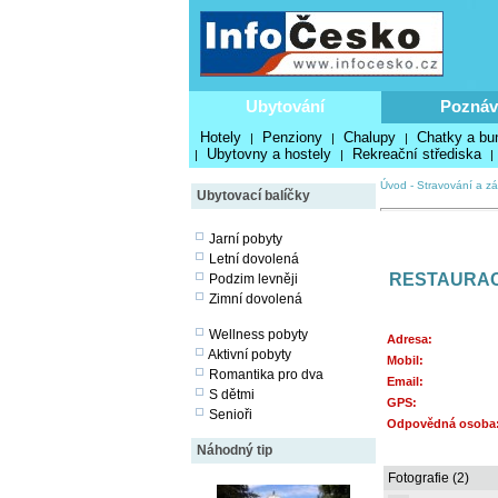
Ubytování
Poznáv
Hotely
Penziony
Chalupy
Chatky a bu
|
|
|
Ubytovny a hostely
Rekreační střediska
|
|
|
Úvod
-
Stravování a z
Ubytovací balíčky
Jarní pobyty
Letní dovolená
RESTAURAC
Podzim levněji
Zimní dovolená
Wellness pobyty
Adresa:
Aktivní pobyty
Mobil:
Romantika pro dva
Email:
S dětmi
GPS:
Senioři
Odpovědná osoba
Náhodný tip
Fotografie (2)