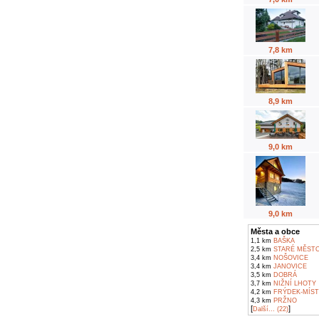
7,8 km
8,9 km
9,0 km
9,0 km
Města a obce
1,1 km
BAŠKA
2,5 km
STARÉ MĚST
3,4 km
NOŠOVICE
3,4 km
JANOVICE
3,5 km
DOBRÁ
3,7 km
NIŽNÍ LHOTY
4,2 km
FRÝDEK-MÍST
4,3 km
PRŽNO
[
]
Další... (22)