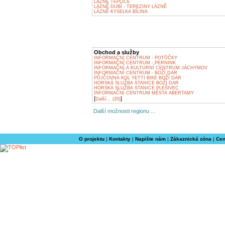
LÁZNĚ TEPLICE
LÁZNĚ DUBÍ - TEREZINY LÁZNĚ
LÁZNĚ KYSELKA BÍLINA
Obchod a služby
INFORMAČNÍ CENTRUM - POTŮČKY
INFORMAČNÍ CENTRUM - PERNINK
INFORMAČNÍ A KULTURNÍ CENTRUM JÁCHYMOV
INFORMAČNÍ CENTRUM - BOŽÍ DAR
PŮJČOVNA KOL YETTI BIKE BOŽÍ DAR
HORSKÁ SLUŽBA STANICE BOŽÍ DAR
HORSKÁ SLUŽBA STANICE PLEŠIVEC
INFORMAČNÍ CENTRUM MĚSTA ABERTAMY
[
]
Další... (20)
Další možnosti regionu ...
O projektu
|
Kontakty
|
Napište nám
|
Zákaznická zóna
|
Cen