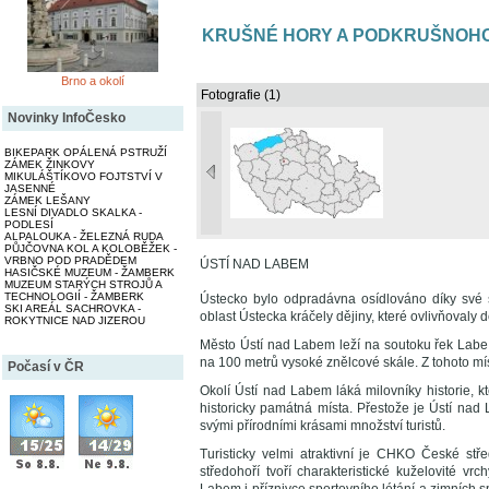
KRUŠNÉ HORY A PODKRUŠNOHO
Brno a okolí
Fotografie (1)
Novinky InfoČesko
BIKEPARK OPÁLENÁ PSTRUŽÍ
ZÁMEK ŽINKOVY
MIKULÁŠTÍKOVO FOJTSTVÍ V
JASENNÉ
ZÁMEK LEŠANY
LESNÍ DIVADLO SKALKA -
PODLESÍ
ALPALOUKA - ŽELEZNÁ RUDA
PŮJČOVNA KOL A KOLOBĚŽEK -
VRBNO POD PRADĚDEM
ÚSTÍ NAD LABEM
HASIČSKÉ MUZEUM - ŽAMBERK
MUZEUM STARÝCH STROJŮ A
TECHNOLOGIÍ - ŽAMBERK
Ústecko bylo odpradávna osídlováno díky své 
SKI AREÁL SACHROVKA -
oblast Ústecka kráčely dějiny, které ovlivňovaly d
ROKYTNICE NAD JIZEROU
Město Ústí nad Labem leží na soutoku řek Labe 
na 100 metrů vysoké znělcové skále. Z tohoto mí
Počasí v ČR
Okolí Ústí nad Labem láká milovníky historie, k
historicky památná místa. Přestože je Ústí na
svými přírodními krásami množství turistů.
Turisticky velmi atraktivní je CHKO České st
středohoří tvoří charakteristické kuželovité v