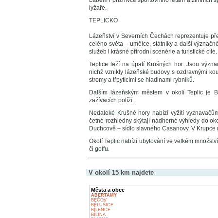
Labem i příznivce sportovního létání a zimních 
lyžaře.
TEPLICKO
Lázeňství v Severních Čechách reprezentuje před
celého světa – umělce, státníky a další význačné 
služeb i krásné přírodní scenérie a turistické cíle.
Teplice leží na úpatí Krušných hor. Jsou vý
nichž vznikly lázeňské budovy s ozdravnými kou
stromy a třpytícími se hladinami rybníků.
Dalším lázeňským městem v okolí Teplic je B
zažívacích potíží.
Nedaleké Krušné hory nabízí vyžití vyznavačům 
četné rozhledny skýtají nádherné výhledy do ok
Duchcově – sídlo slavného Casanovy. V Krupce 
Okolí Teplic nabízí ubytování ve velkém množství
či golfu.
V okolí 15 km najdete
Města a obce
ABERTAMY
BEČOV
BĚLUŠICE
BÍLENCE
BÍLINA