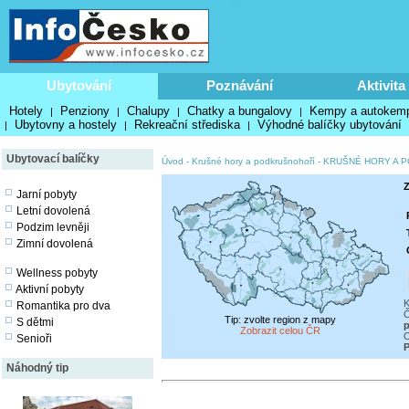
Ubytování
Poznávání
Aktivita
Hotely
Penziony
Chalupy
Chatky a bungalovy
Kempy a autokem
|
|
|
|
Ubytovny a hostely
Rekreační střediska
Výhodné balíčky ubytování
|
|
|
Ubytovací balíčky
Úvod
-
Krušné hory a podkrušnohoří
-
KRUŠNÉ HORY A 
Z
Jarní pobyty
Letní dovolená
Podzim levněji
Zimní dovolená
Wellness pobyty
Aktivní pobyty
K
Romantika pro dva
Č
Tip: zvolte region z mapy
S dětmi
p
Zobrazit celou ČR
O
Senioři
P
Náhodný tip