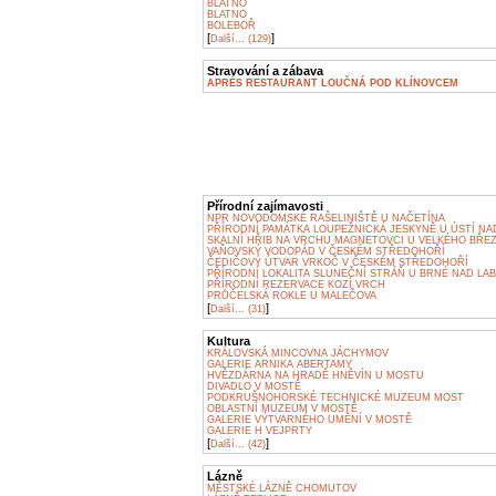
BLATNO
BLATNO
BOLEBOŘ
[
]
Další... (129)
Stravování a zábava
APRÉS RESTAURANT LOUČNÁ POD KLÍNOVCEM
Přírodní zajímavosti
NPR NOVODOMSKÉ RAŠELINIŠTĚ U NAČETÍNA
PŘÍRODNÍ PAMÁTKA LOUPEŽNICKÁ JESKYNĚ U ÚSTÍ NA
SKALNÍ HŘIB NA VRCHU MAGNETOVCI U VELKÉHO BŘE
VAŇOVSKÝ VODOPÁD V ČESKÉM STŘEDOHOŘÍ
ČEDIČOVÝ ÚTVAR VRKOČ V ČESKÉM STŘEDOHOŘÍ
PŘÍRODNÍ LOKALITA SLUNEČNÍ STRÁŇ U BRNÉ NAD LA
PŘÍRODNÍ REZERVACE KOZÍ VRCH
PRŮČELSKÁ ROKLE U MALEČOVA
[
]
Další... (31)
Kultura
KRÁLOVSKÁ MINCOVNA JÁCHYMOV
GALERIE ARNIKA ABERTAMY
HVĚZDÁRNA NA HRADĚ HNĚVÍN U MOSTU
DIVADLO V MOSTĚ
PODKRUŠNOHORSKÉ TECHNICKÉ MUZEUM MOST
OBLASTNÍ MUZEUM V MOSTĚ
GALERIE VÝTVARNÉHO UMĚNÍ V MOSTĚ
GALERIE H VEJPRTY
[
]
Další... (42)
Lázně
MĚSTSKÉ LÁZNĚ CHOMUTOV