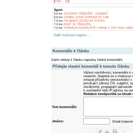
[
]
Další... (4)
Sport
5,6 km
JÍZDÁRNA TŘEBUŠÍN - ZABABEČ
6,6 km
OSOBNÍ LODNÍ DOPRAVA PO LABI
7,0 km
POLABSKÁ JEZDECKÁ STEZKA
7,0 km
RANČ 3V TŘEBUŠÍN
7,0 km
TERMÁLNÍ KOUPALIŠTĚ V BRNÉ U ÚSTÍ NAD LABE
Další možnosti regionu ...
Komentáře k článku
Zatím nebyly k článku napsány žádné komentáře.
Přidejte vlastní komentář k tomuto článku
Vážení návštěvníci, komentáře k m
ostatním. Nejedná se o chatovou m
smazat příspěvky nesouvisející s
porušující zákony ČR, vulgární, sp
nezákonné, propagující jakoukoliv
k uveřejnění Vaší IP adresy na s
Redakce neodpovídá za obsah d
Text komentáře:
Jméno:
Email (nepovi