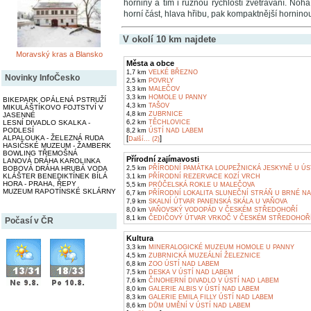
horniny a tím i různou rychlostí zvětrávání. Noha,
horní část, hlava hřibu, pak kompaktnější horninou. 
V okolí 10 km najdete
Moravský kras a Blansko
Města a obce
1,7 km
VELKÉ BŘEZNO
Novinky InfoČesko
2,5 km
POVRLY
3,3 km
MALEČOV
3,3 km
HOMOLE U PANNY
BIKEPARK OPÁLENÁ PSTRUŽÍ
4,3 km
TAŠOV
MIKULÁŠTÍKOVO FOJTSTVÍ V
4,8 km
ZUBRNICE
JASENNÉ
LESNÍ DIVADLO SKALKA -
6,2 km
TĚCHLOVICE
PODLESÍ
8,2 km
ÚSTÍ NAD LABEM
ALPALOUKA - ŽELEZNÁ RUDA
[
]
Další... (2)
HASIČSKÉ MUZEUM - ŽAMBERK
BOWLING TŘEMOŠNÁ
Přírodní zajímavosti
LANOVÁ DRÁHA KAROLINKA
BOBOVÁ DRÁHA HRUBÁ VODA
2,5 km
PŘÍRODNÍ PAMÁTKA LOUPEŽNICKÁ JESKYNĚ U ÚS
KLÁŠTER BENEDIKTÍNEK BÍLÁ
3,1 km
PŘÍRODNÍ REZERVACE KOZÍ VRCH
HORA - PRAHA, ŘEPY
5,5 km
PRŮČELSKÁ ROKLE U MALEČOVA
MUZEUM RAPOTÍNSKÉ SKLÁRNY
6,7 km
PŘÍRODNÍ LOKALITA SLUNEČNÍ STRÁŇ U BRNÉ N
7,9 km
SKALNÍ ÚTVAR PANENSKÁ SKÁLA U VAŇOVA
8,0 km
VAŇOVSKÝ VODOPÁD V ČESKÉM STŘEDOHOŘÍ
8,1 km
ČEDIČOVÝ ÚTVAR VRKOČ V ČESKÉM STŘEDOHOŘ
Počasí v ČR
Kultura
3,3 km
MINERALOGICKÉ MUZEUM HOMOLE U PANNY
4,5 km
ZUBRNICKÁ MUZEÁLNÍ ŽELEZNICE
6,8 km
ZOO ÚSTÍ NAD LABEM
7,5 km
DESKA V ÚSTÍ NAD LABEM
7,6 km
ČINOHERNÍ DIVADLO V ÚSTÍ NAD LABEM
8,0 km
GALERIE ALBIS V ÚSTÍ NAD LABEM
8,3 km
GALERIE EMILA FILLY ÚSTÍ NAD LABEM
8,6 km
DŮM UMĚNÍ V ÚSTÍ NAD LABEM