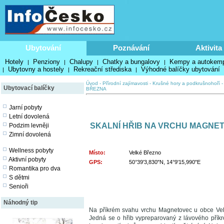
Ubytování
Poznávání
Aktivita
Hotely
Penziony
Chalupy
Chatky a bungalovy
Kempy a autokem
|
|
|
|
Ubytovny a hostely
Rekreační střediska
Výhodné balíčky ubytování
|
|
|
Úvod
-
Přírodní zajímavosti
-
Krušné hory a podkrušnohoří
Ubytovací balíčky
BŘEZNA
Jarní pobyty
Letní dovolená
SKALNÍ HŘIB NA VRCHU MAGNE
Podzim levněji
Zimní dovolená
Wellness pobyty
Místo:
Velké Březno
Aktivní pobyty
GPS:
50°39'3,830"N, 14°9'15,990"E
Romantika pro dva
S dětmi
Senioři
Náhodný tip
Na příkrém svahu vrchu Magnetovec u obce Velk
Jedná se o hřib vypreparovaný z lávového příkro