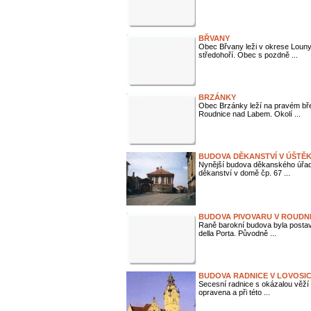
BŘVANY
Obec Břvany leži v okrese Louny
středohoří. Obec s pozdně ...
BRZÁNKY
Obec Brzánky leží na pravém bř
Roudnice nad Labem. Okolí ...
BUDOVA DĚKANSTVÍ V ÚŠTĚ
Nynější budova děkanského úřadu
děkanství v domě čp. 67 ...
BUDOVA PIVOVARU V ROUDNIC
Raně barokní budova byla posta
della Porta. Původně ...
BUDOVA RADNICE V LOVOSIC
Secesní radnice s okázalou věží
opravena a při této ...