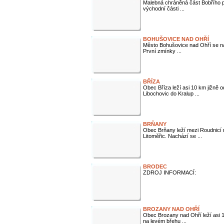
Malebná chráněná část Bobřího p
východní části ...
BOHUŠOVICE NAD OHŘÍ
Město Bohušovice nad Ohří se nac
První zmínky ...
BŘÍZA
Obec Bříza leží asi 10 km jižně o
Libochovic do Kralup ...
BRŇANY
Obec Brňany leží mezi Roudnicí 
Litoměřic. Nachází se ...
BRODEC
ZDROJ INFORMACÍ:
BROZANY NAD OHŘÍ
Obec Brozany nad Ohří leží asi 10
na levém břehu ...