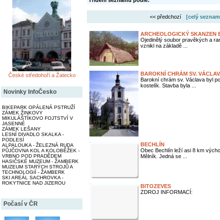
Třídění seznamu podle:
<< předchozí
[celý seznam
ARCHEOLOGICKÝ SKANZEN 
Ojedinělý soubor pravěkých a ra
vznikl na základě ...
BAROKNÍ CHRÁM SV. VÁCLAV
České středohoří a Žatecko
Barokní chrám sv. Václava byl p
kostelík. Stavba byla ...
Novinky InfoČesko
BIKEPARK OPÁLENÁ PSTRUŽÍ
ZÁMEK ŽINKOVY
MIKULÁŠTÍKOVO FOJTSTVÍ V
JASENNÉ
ZÁMEK LEŠANY
LESNÍ DIVADLO SKALKA -
PODLESÍ
BECHLÍN
ALPALOUKA - ŽELEZNÁ RUDA
Obec Bechlín leží asi 8 km vých
PŮJČOVNA KOL A KOLOBĚŽEK -
Mělník. Jedná se ...
VRBNO POD PRADĚDEM
HASIČSKÉ MUZEUM - ŽAMBERK
MUZEUM STARÝCH STROJŮ A
TECHNOLOGIÍ - ŽAMBERK
SKI AREÁL SACHROVKA -
ROKYTNICE NAD JIZEROU
BITOZEVES
ZDROJ INFORMACÍ:
Počasí v ČR