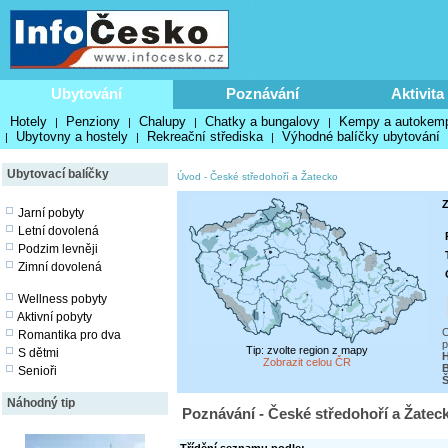
Ubytování
Poznávání
Aktivita
Hotely
Penziony
Chalupy
Chatky a bungalovy
Kempy a autokem
|
|
|
|
Ubytovny a hostely
Rekreační střediska
Výhodné balíčky ubytování
|
|
|
Ubytovací balíčky
Úvod
-
České středohoří a Žatecko
Z
Jarní pobyty
Letní dovolená
Podzim levněji
Zimní dovolená
Wellness pobyty
Aktivní pobyty
O
Romantika pro dva
p
Tip: zvolte region z mapy
S dětmi
H
Zobrazit celou ČR
B
Senioři
Náhodný tip
Poznávání - České středohoří a Žatec