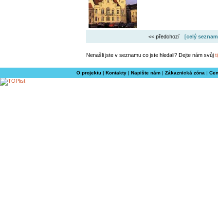
<< předchozí
[celý seznam
Nenašli jste v seznamu co jste hledali? Dejte nám svůj
t
O projektu
|
Kontakty
|
Napište nám
|
Zákaznická zóna
|
Cen