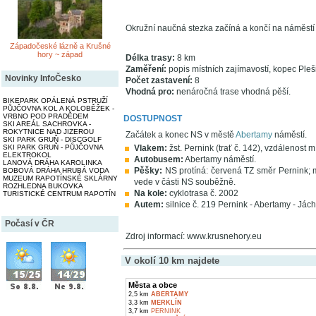
Okružní naučná stezka začíná a končí na náměstí
Západočeské lázně a Krušné
hory ~ západ
Délka trasy:
8 km
Zaměření:
popis místních zajímavostí, kopec Pleši
Novinky InfoČesko
Počet zastavení:
8
Vhodná pro:
nenáročná trase vhodná pěší.
BIKEPARK OPÁLENÁ PSTRUŽÍ
PŮJČOVNA KOL A KOLOBĚŽEK -
VRBNO POD PRADĚDEM
DOSTUPNOST
SKI AREÁL SACHROVKA -
ROKYTNICE NAD JIZEROU
Začátek a konec NS v městě
Abertamy
náměstí.
SKI PARK GRUŇ - DISCGOLF
SKI PARK GRUŇ - PŮJČOVNA
Vlakem:
žst. Pernink (trať č. 142), vzdálenost m;
ELEKTROKOL
Autobusem:
Abertamy náměstí.
LANOVÁ DRÁHA KAROLINKA
Pěšky:
NS protíná: červená TZ směr Pernink;
BOBOVÁ DRÁHA HRUBÁ VODA
MUZEUM RAPOTÍNSKÉ SKLÁRNY
vede v části NS souběžně.
ROZHLEDNA BUKOVKA
Na kole:
cyklotrasa č. 2002
TURISTICKÉ CENTRUM RAPOTÍN
Autem:
silnice č. 219 Pernink - Abertamy - Jách
Počasí v ČR
Zdroj informací: www.krusnehory.eu
V okolí 10 km najdete
Města a obce
2,5 km
ABERTAMY
3,3 km
MERKLÍN
3,7 km
PERNINK