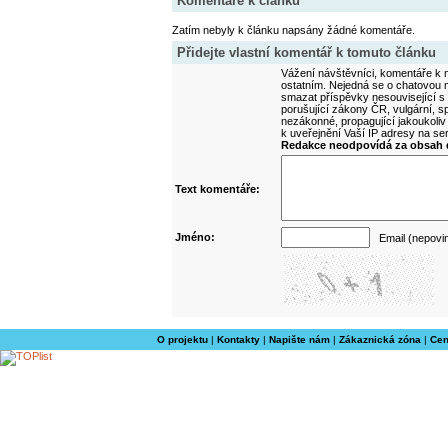
Komentáře k článku
Zatím nebyly k článku napsány žádné komentáře.
Přidejte vlastní komentář k tomuto článku
Vážení návštěvníci, komentáře k m
ostatním. Nejedná se o chatovou m
smazat příspěvky nesouvisející s
porušující zákony ČR, vulgární, sp
nezákonné, propagující jakoukoliv
k uveřejnění Vaší IP adresy na s
Redakce neodpovídá za obsah d
Text komentáře:
Jméno:
Email (nepovi
O projektu
|
Kontakty
|
Napište nám
|
Zákaznická zóna
|
Cen