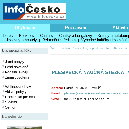
Ubytování
Poznávání
Aktivita
Hotely
Penziony
Chalupy
Chatky a bungalovy
Kempy a autokem
|
|
|
|
Ubytovny a hostely
Rekreační střediska
Výhodné balíčky ubytování
|
|
|
Úvod
-
Turistika
-
Krušné hory a podkrušnohoří
-
Naučné st
Ubytovací balíčky
Jarní pobyty
Letní dovolená
PLEŠIVECKÁ NAUČNÁ STEZKA -
Podzim levněji
Zimní dovolená
Wellness pobyty
Adresa:
Pstruží 71, 363 01 Pstruží
Aktivní pobyty
Email:
plesivec(zavináč)skiarealplesivec(tečka)com
Romantika pro dva
GPS:
50°20'48,505"N, 12°49'29,721"E
S dětmi
Senioři
Náhodný tip