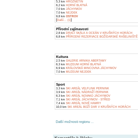
5,3 km
HROZNĚTÍN
6,2 km
HORNÍ BLATNÁ
7,0 km
JÁCHYMOV
7,0 km
NEJDEK
9,8 km
OSTROV
[
]
Další... (1)
Přírodní zajímavosti
2,8 km
DRAČÍ SKÁLA A OCEÁN V KRUŠNÝCH HORÁCH
6,8 km
PŘÍRODNÍ REZERVACE BOŽÍDARSKÉ RAŠELINIŠTĚ
Kultura
2,5 km
GALERIE ARNIKA ABERTAMY
6,3 km
MUZEUM HORNÍ BLATNÁ
6,9 km
KRÁLOVSKÁ MINCOVNA JÁCHYMOV
7,0 km
MUZEUM NEJDEK
Sport
3,3 km
SKI AREÁL VELFLINK PERNINK
3,9 km
SKI AREÁL NÁDRAŽÍ PERNINK
6,3 km
SKI AREÁL NOVAKO JÁCHYMOV
7,1 km
SKI AREÁL JÁCHYMOV - STŘED
7,4 km
SKI AREÁL NOVÉ HAMRY
10,0 km
SKI AREÁL BOŽÍ DAR V KRUŠNÝCH HORÁCH
Další možnosti regionu ...