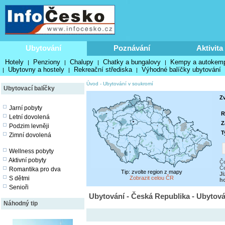
Ubytování
Poznávání
Aktivita
Hotely
Penziony
Chalupy
Chatky a bungalovy
Kempy a autokem
|
|
|
|
Ubytovny a hostely
Rekreační střediska
Výhodné balíčky ubytování
|
|
|
Úvod
-
Ubytování v soukromí
Ubytovací balíčky
Z
Jarní pobyty
R
Letní dovolená
Z
Podzim levněji
T
Zimní dovolená
Wellness pobyty
Aktivní pobyty
Č
Če
Romantika pro dva
Tip: zvolte region z mapy
Ji
S dětmi
Zobrazit celou ČR
h
Senioři
Ubytování - Česká Republika - Ubytov
Náhodný tip