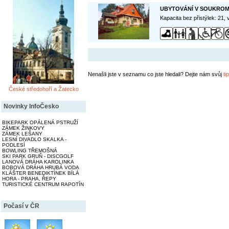
UBYTOVÁNÍ V SOUKROMÍ
Kapacita bez přistýlek: 21,
Nenašli jste v seznamu co jste hledali? Dejte nám svůj
tip
České středohoří a Žatecko
Novinky InfoČesko
BIKEPARK OPÁLENÁ PSTRUŽÍ
ZÁMEK ŽINKOVY
ZÁMEK LEŠANY
LESNÍ DIVADLO SKALKA -
PODLESÍ
BOWLING TŘEMOŠNÁ
SKI PARK GRUŇ - DISCGOLF
LANOVÁ DRÁHA KAROLINKA
BOBOVÁ DRÁHA HRUBÁ VODA
KLÁŠTER BENEDIKTÍNEK BÍLÁ
HORA - PRAHA, ŘEPY
TURISTICKÉ CENTRUM RAPOTÍN
Počasí v ČR