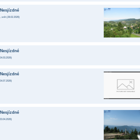
Nesjízdné
, sníh (
28.02.2026
)
Nesjízdné
04.03.2026
)
Nesjízdné
04.07.2026
)
Nesjízdné
23.04.2026
)