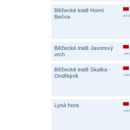
Běžecké tratě Horní
Bečva
10,8 °C
Běžecké tratě Javorový
vrch
, sníh (
Běžecké tratě Skalka -
Ondřejník
, sníh (
Lysá hora
, sníh (