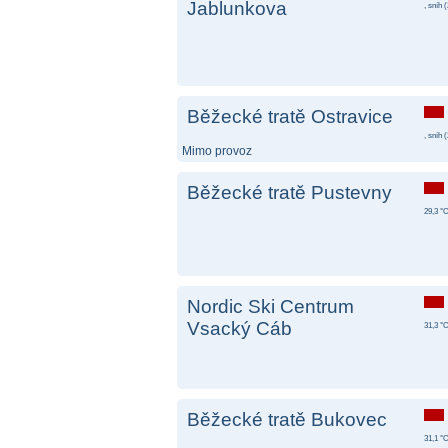
Jablunkova
, sníh (
Běžecké tratě Ostravice
, sníh (
Mimo provoz
Běžecké tratě Pustevny
29,3 °C
Nordic Ski Centrum
Vsacký Cáb
31,3 °C
Běžecké tratě Bukovec
31,1 °C