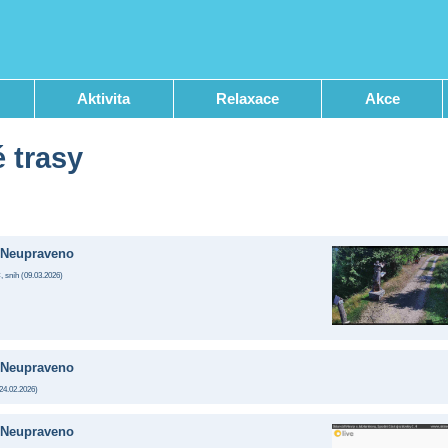
Aktivita
Relaxace
Akce
 trasy
Neupraveno
, sníh (
09.03.2026
)
Neupraveno
24.02.2026
)
Neupraveno