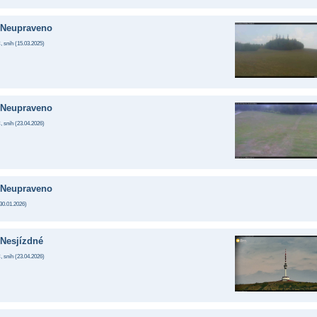
Neupraveno
, sníh (
15.03.2025
)
Neupraveno
, sníh (
23.04.2026
)
Neupraveno
30.01.2026
)
Nesjízdné
, sníh (
23.04.2026
)