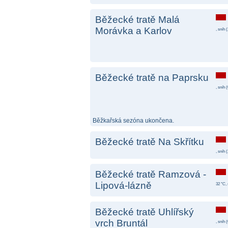
Běžecké tratě Malá
Morávka a Karlov
, sníh (
Běžecké tratě na Paprsku
, sníh (
Běžkařská sezóna ukončena.
Běžecké tratě Na Skřítku
, sníh (
Běžecké tratě Ramzová -
Lipová-lázně
32 °C, 
Běžecké tratě Uhlířský
vrch Bruntál
, sníh (