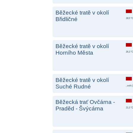
Běžecké tratě v okolí
Břidličné
28,5 °C
Běžecké tratě v okolí
Horního Města
26,3 °C
Běžecké tratě v okolí
Suché Rudné
, sníh (
Běžecká trať Ovčárna -
Praděd - Švýcárna
21,3 °C