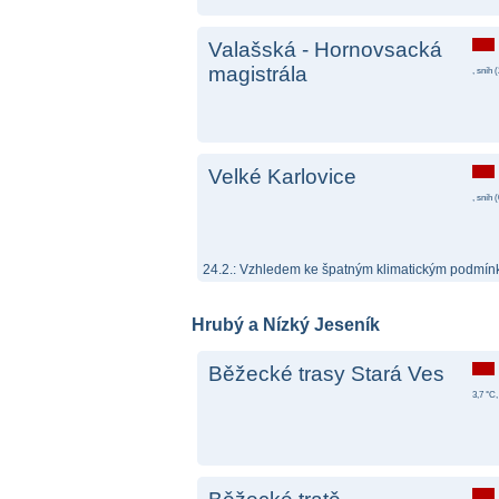
Valašská - Hornovsacká
magistrála
, sníh (
Velké Karlovice
, sníh (
24.2.: Vzhledem ke špatným klimatickým podmínk
Hrubý a Nízký Jeseník
Běžecké trasy Stará Ves
3,7 °C,