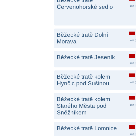
Běžecké tratě
Červenohorské sedlo
, sníh (
Běžecké tratě Dolní
Morava
, sníh (
Běžecké tratě Jeseník
, sníh (
Běžecké tratě kolem
Hynčic pod Sušinou
, sníh (
Běžecké tratě kolem
Starého Města pod
, sníh (
Sněžníkem
Běžecké tratě Lomnice
, sníh (