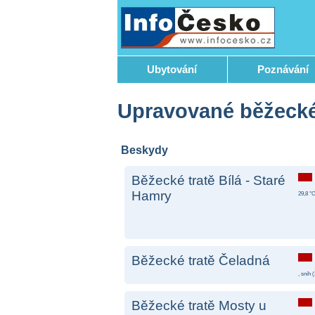
Ubytování
Poznávání
Upravované běžecké
Beskydy
Běžecké tratě Bílá - Staré
Hamry
29,8 °C
Běžecké tratě Čeladná
, sníh (
Běžecké tratě Mosty u