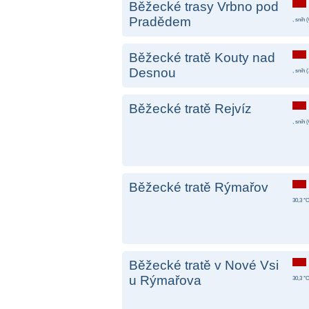
Běžecké trasy Vrbno pod
Pradědem
, sníh (
Běžecké tratě Kouty nad
Desnou
, sníh (
Běžecké tratě Rejvíz
, sníh (
Běžecké tratě Rýmařov
30,3 °C
Běžecké tratě v Nové Vsi
u Rýmařova
30,3 °C