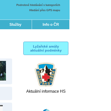
Podrobné hledávání v kategoriích
Hledání přes GPS mapu
Služby
Info o ČR
Lyžařské areály
aktuální podmínky
Aktuální informace HS