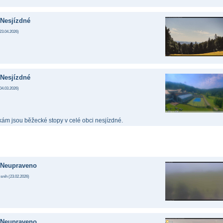
Nesjízdné
23.04.2026
)
Nesjízdné
04.03.2026
)
ám jsou běžecké stopy v celé obci nesjízdné.
Neupraveno
 sníh (
23.02.2026
)
Neupraveno