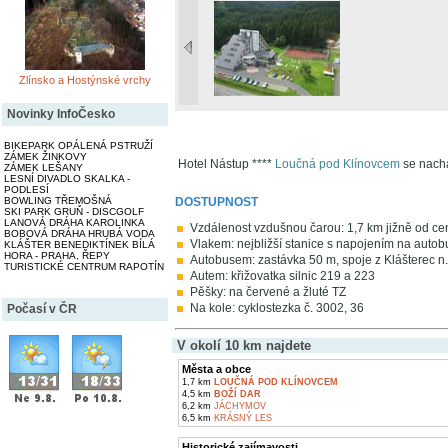
Zlínsko a Hostýnské vrchy
Novinky InfoČesko
BIKEPARK OPÁLENÁ PSTRUŽÍ
ZÁMEK ŽINKOVY
Hotel Nástup ****
Loučná pod Klínovcem
se nach
ZÁMEK LEŠANY
LESNÍ DIVADLO SKALKA -
PODLESÍ
DOSTUPNOST
BOWLING TŘEMOŠNÁ
SKI PARK GRUŇ - DISCGOLF
LANOVÁ DRÁHA KAROLINKA
Vzdálenost vzdušnou čarou: 1,7 km jižně od ce
BOBOVÁ DRÁHA HRUBÁ VODA
Vlakem: nejbližší stanice s napojením na autobus
KLÁŠTER BENEDIKTÍNEK BÍLÁ
HORA - PRAHA, ŘEPY
Autobusem: zastávka 50 m, spoje z Klášterec n.
TURISTICKÉ CENTRUM RAPOTÍN
Autem: křižovatka silnic 219 a 223
Pěšky: na červené a žluté TZ
Na kole: cyklostezka č. 3002, 36
Počasí v ČR
V okolí 10 km najdete
Města a obce
1,7 km
LOUČNÁ POD KLÍNOVCEM
4,5 km
BOŽÍ DAR
6,2 km
JÁCHYMOV
6,5 km
KRÁSNÝ LES
Historické zajímavosti