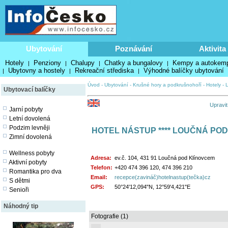
Ubytování
Poznávání
Aktivita
Hotely
Penziony
Chalupy
Chatky a bungalovy
Kempy a autokem
|
|
|
|
Ubytovny a hostely
Rekreační střediska
Výhodné balíčky ubytování
|
|
|
Úvod
-
Ubytování
-
Krušné hory a podkrušnohoří
-
Hotely
-
Ubytovací balíčky
Upravit
Jarní pobyty
Letní dovolená
Podzim levněji
HOTEL NÁSTUP **** LOUČNÁ PO
Zimní dovolená
Wellness pobyty
Adresa:
ev.č. 104, 431 91 Loučná pod Klínovcem
Aktivní pobyty
Telefon:
+420 474 396 120, 474 396 210
Romantika pro dva
Email:
recepce(zavináč)hotelnastup(tečka)cz
S dětmi
GPS:
50°24'12,094"N, 12°59'4,421"E
Senioři
Náhodný tip
Fotografie (1)