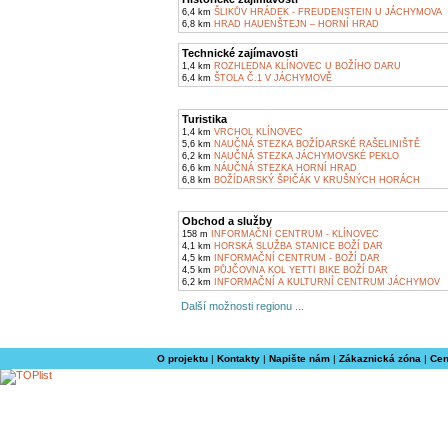
6,4 km
ŠLIKŮV HRÁDEK - FREUDENSTEIN U JÁCHYMOVA
6,8 km
HRAD HAUENŠTEJN – HORNÍ HRAD
Technické zajímavosti
1,4 km
ROZHLEDNA KLÍNOVEC U BOŽÍHO DARU
6,4 km
ŠTOLA Č.1 V JÁCHYMOVĚ
Turistika
1,4 km
VRCHOL KLÍNOVEC
5,6 km
NAUČNÁ STEZKA BOŽÍDARSKÉ RAŠELINIŠTĚ
6,2 km
NAUČNÁ STEZKA JÁCHYMOVSKÉ PEKLO
6,6 km
NÁUČNÁ STEZKA HORNÍ HRAD
6,8 km
BOŽÍDARSKÝ ŠPIČÁK V KRUŠNÝCH HORÁCH
Obchod a služby
158 m
INFORMAČNÍ CENTRUM - KLÍNOVEC
4,1 km
HORSKÁ SLUŽBA STANICE BOŽÍ DAR
4,5 km
INFORMAČNÍ CENTRUM - BOŽÍ DAR
4,5 km
PŮJČOVNA KOL YETTI BIKE BOŽÍ DAR
6,2 km
INFORMAČNÍ A KULTURNÍ CENTRUM JÁCHYMOV
Další možnosti regionu ...
O projektu
|
Kontakty
|
Napište nám
|
Zákaznická zóna
|
Cen