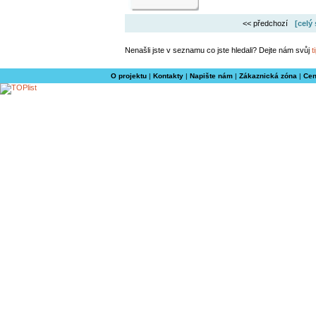
<< předchozí
[celý
Nenašli jste v seznamu co jste hledali? Dejte nám svůj
t
O projektu
|
Kontakty
|
Napište nám
|
Zákaznická zóna
|
Cen