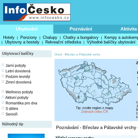
Ubytování
Poznávání
Aktivita
Hotely
Penziony
Chalupy
Chatky a bungalovy
Kempy a autokem
|
|
|
|
Ubytovny a hostely
Rekreační střediska
Výhodné balíčky ubytování
|
|
|
Ubytovací balíčky
Úvod
-
Břeclav a Pálavské vrchy
Z
Jarní pobyty
Letní dovolená
Podzim levněji
Zimní dovolená
Wellness pobyty
Aktivní pobyty
M
Romantika pro dva
J
Tip: zvolte region z mapy
S dětmi
B
Zobrazit celou ČR
O
Senioři
Náhodný tip
Poznávání - Břeclav a Pálavské vrchy 