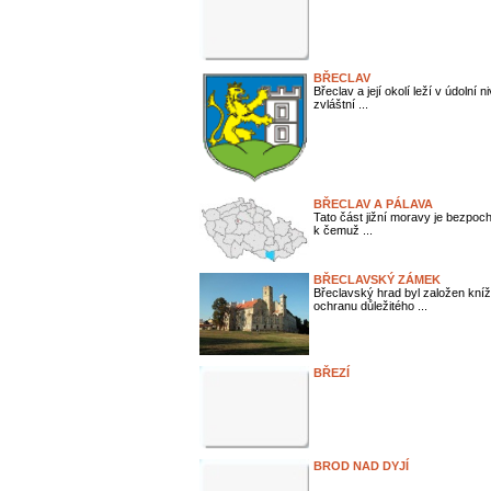
BŘECLAV
Břeclav a její okolí leží v údolní
zvláštní ...
BŘECLAV A PÁLAVA
Tato část jižní moravy je bezpoch
k čemuž ...
BŘECLAVSKÝ ZÁMEK
Břeclavský hrad byl založen kníž
ochranu důležitého ...
BŘEZÍ
BROD NAD DYJÍ