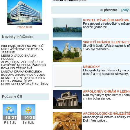
Třídění seznamu podle:
<< předchozí
[celý
KOSTEL BÝVALÉHO MUŠOVA
Po zatopení středověkého městeč
Praha hl.m.
nádrže (jedna ze ...
Novinky InfoČesko
SIROTČÍ HRÁDEK KLENTNICE
Sirotčí hrádek (Waisenstein) je p
BIKEPARK OPÁLENÁ PSTRUŽÍ
1645 byl rozbořen ...
MIKULÁŠTÍKOVO FOJTSTVÍ V
JASENNÉ
LESNÍ DIVADLO SKALKA -
PODLESÍ
ALPALOUKA - ŽELEZNÁ RUDA
HASIČSKÉ MUZEUM - ŽAMBERK
NĚMČIČKY
BOWLING TŘEMOŠNÁ
Etnograficky leží Němčičky na p
LANOVÁ DRÁHA KAROLINKA
dolské a kroj hanácko-slovácký. .
BOBOVÁ DRÁHA HRUBÁ VODA
KLÁŠTER BENEDIKTÍNEK BÍLÁ
HORA - PRAHA, ŘEPY
MUZEUM RAPOTÍNSKÉ SKLÁRNY
APPOLONŮV CHRÁM V LEDNI
Nad Mlýnským rybníkem v Lednic
Počasí v ČR
chrám boha slunce. ...
ARCHEOLOGICKÉ NÁLEZIŠTĚ 
Archeologická lokalita s nálezy 
Dolní Věstonice ...