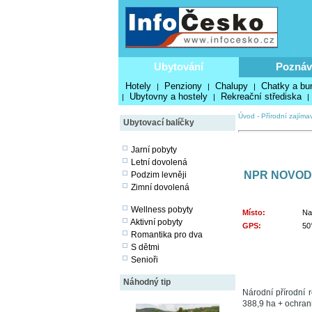
Ubytování
Poznáv
Hotely
Penziony
Chalupy
Chatky a bu
|
|
|
Ubytovny a hostely
Rekreační střediska
|
|
|
Úvod
-
Přírodní zajímav
Ubytovací balíčky
Jarní pobyty
Letní dovolená
NPR NOVOD
Podzim levněji
Zimní dovolená
Wellness pobyty
Místo:
Na
Aktivní pobyty
GPS:
50
Romantika pro dva
S dětmi
Senioři
Náhodný tip
Národní přírodní 
388,9 ha + ochran