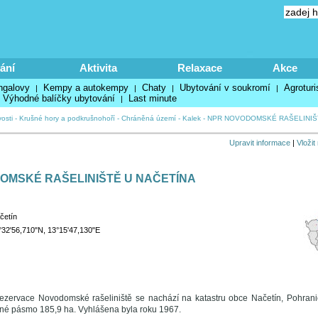
ání
Aktivita
Relaxace
Akce
ngalovy
Kempy a autokempy
Chaty
Ubytování v soukromí
Agroturi
|
|
|
|
Výhodné balíčky ubytování
Last minute
|
osti
-
Krušné hory a podkrušnohoří
-
Chráněná území
-
Kalek
-
NPR NOVODOMSKÉ RAŠELINIŠ
Upravit informace
|
Vložit
OMSKÉ RAŠELINIŠTĚ U NAČETÍNA
četín
°32'56,710"N, 13°15'47,130"E
rezervace Novodomské rašeliniště se nachází na katastru obce Načetín, Pohrani
né pásmo 185,9 ha. Vyhlášena byla roku 1967.