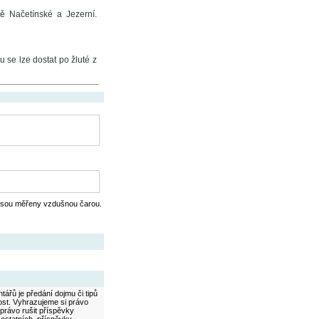
ě Načetínské a Jezerní.
se lze dostat po žluté z
jsou měřeny vzdušnou čarou.
ářů je předání dojmu či tipů
ost. Vyhrazujeme si právo
právo rušit příspěvky