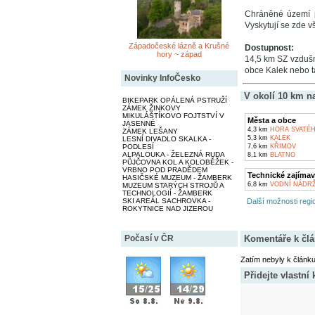
Chráněné území po
Vyskytují se zde vš
Západočeské lázně a Krušné
Dostupnost:
hory ~ západ
14,5 km SZ vzdušn
obce Kalek nebo t
Novinky InfoČesko
V okolí 10 km n
BIKEPARK OPÁLENÁ PSTRUŽÍ
ZÁMEK ŽINKOVY
MIKULÁŠTÍKOVO FOJTSTVÍ V
Města a obce
JASENNÉ
4,3 km
HORA SVATÉH
ZÁMEK LEŠANY
5,3 km
KALEK
LESNÍ DIVADLO SKALKA -
PODLESÍ
7,6 km
KŘIMOV
ALPALOUKA - ŽELEZNÁ RUDA
8,1 km
BLATNO
PŮJČOVNA KOL A KOLOBĚŽEK -
VRBNO POD PRADĚDEM
Technické zajímav
HASIČSKÉ MUZEUM - ŽAMBERK
6,8 km
VODNÍ NÁDRŽ
MUZEUM STARÝCH STROJŮ A
TECHNOLOGIÍ - ŽAMBERK
SKI AREÁL SACHROVKA -
Další možnosti regio
ROKYTNICE NAD JIZEROU
Počasí v ČR
Komentáře k čl
Zatím nebyly k článk
Přidejte vlastní