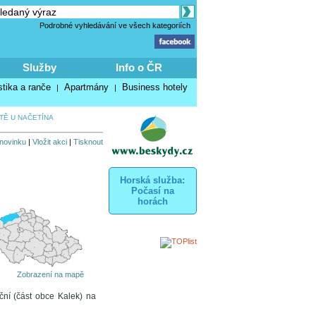
Podrobné vyhledávání ve všech kategoriích
Služby
Info o ČR
stika a ranče
Apartmány
Business hotely
|
|
TĚ U NAČETÍNA
 novinku
|
Vložit akci
|
Tisknout
Horská služba:
Počasí na
horách
Zobrazení na mapě
ční (část obce Kalek) na