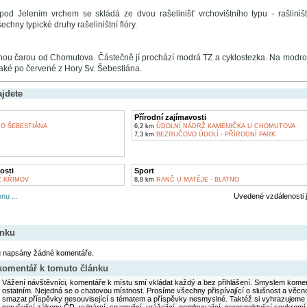
d Jelením vrchem se skládá ze dvou rašelinišť vrchovištního typu - rašliništ
echny typické druhy rašeliništní flóry.
ou čarou od Chomutova. Částečně jí prochází modrá TZ a cyklostezka. Na modrou 
aké po červené z Hory Sv. Šebestiána.
ajdete
Přírodní zajímavosti
O ŠEBESTIÁNA
6,2 km
ÚDOLNÍ NÁDRŽ KAMENIČKA U CHOMUTOVA
7,3 km
BEZRUČOVO ÚDOLÍ - PŘÍRODNÍ PARK
osti
Sport
 KŘIMOV
8,8 km
RANČ U MATĚJE - BLATNO
nu ...
Uvedené vzdálenosti 
ánku
u napsány žádné komentáře.
 komentář k tomuto článku
Vážení návštěvníci, komentáře k místu smí vkládat každý a bez přihlášení. Smyslem koment
ostatním. Nejedná se o chatovou místnost. Prosíme všechny přispívající o slušnost a věcn
smazat příspěvky nesouvisející s tématem a příspěvky nesmyslné. Taktéž si vyhrazujeme 