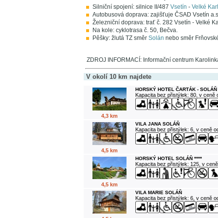
Silniční spojení: silnice II/487
Vsetín
-
Velké Kar
Autobusová doprava: zajišťuje ČSAD Vsetín a.s
Železniční doprava: trať č. 282 Vsetín - Velké K
Na kole: cyklotrasa č. 50, Bečva.
Pěšky: žlutá TZ směr
Solán
nebo směr Frňovské 
ZDROJ INFORMACÍ: Informační centrum Karolink
V okolí 10 km najdete
HORSKÝ HOTEL ČARTÁK - SOLÁŇ
Kapacita bez přistýlek: 80, v ceně
4,3 km
VILA JANA SOLÁŇ
Kapacita bez přistýlek: 6, v ceně 
4,5 km
HORSKÝ HOTEL SOLÁŇ ****
Kapacita bez přistýlek: 125, v cen
4,5 km
VILA MARIE SOLÁŇ
Kapacita bez přistýlek: 6, v ceně 