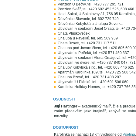
Penzion U Bečvy, tel. +420 777 295 721
Penzion Sklář, tel. +420 602 452 525, 608 466
Hotel Sokol, U Sokolovny 81, 756 05 Karolinka,
Dřevěnice Slavonie, tel. 602 729 749
Dřevěnice Kobylská a chalupa Severka
Ubytování v soukromí Josef Orság, tel. +420 7
Chata Pluskoveček
Chalupa u Pavelků, tel. 605 509 939
Chata Bzové, tel. +420 731 117 511
Chalupa pod Javorníčkem, tel. +420 605 509 9
Ubytování u Petřeků, tel. +420 571 450 337
Ubytování v soukromí Alena Orságová, tel. +42
Ubytování ve dvoře, tel. +420 737 840 047; 73
Chalupy Kobylská s.r.o., tel. +420 603 446 625
Apartmán Karolinka 109, tel. +420 725 508 542
Chalupa Bzové, tel. +420 731 408 207
Ubytování U Plánků, tel. +420 601 506 060
Karolinka Holiday Homes, tel. +420 737 766 3
OSOBNOSTI
Jiljí Hartinger
– akademický malíř, žije a pracuje 
znám především jako krajinář, zabývá se volnou 
mozaiky.
DOSTUPNOST
Karolinka se nachází 18 km východně od
Vsetína
.