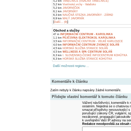
5,2 km
TANEČNICE (VSÁCKÁ TANEČNICE)
5,2 km
Vsetínské vrchy - Valašsko
5,2 km
JAVORNÍČEK
6,1 km
JAVORNÍKY
6,3 km
NAUČNÁ STEZKA JAVORNÍKY - ZÁPAD
6,9 km
MALÝ JAVORNÍK
[
]
Další... (9)
Obchod a služby
47 m
INFORMAČNÍ CENTRUM - KAROLINKA
1,1 km
PŮJČOVNA ELEKTROKOL KAROLINKA
3,5 km
INFORMAČNÍ CENTRUM - VELKÉ KARLOVICE
4,0 km
INFORMAČNÍ CENTRUM ZVONICE SOLÁŇ
4,5 km
HORSKÁ SLUŽBA STANICE SOLÁŇ
4,5 km
WELLNESS A SPA CENTRUM SOLÁŇ
6,3 km
I. SLOVENSKO-ČESKÉ INFOCENTRUM KOHÚTKA
6,3 km
HORSKÁ SLUŽBA STANICE KOHÚTKA
Další možnosti regionu ...
Komentáře k článku
Zatím nebyly k článku napsány žádné komentáře.
Přidejte vlastní komentář k tomuto článku
Vážení návštěvníci, komentáře k m
ostatním. Nejedná se o chatovou m
smazat příspěvky nesouvisející s
porušující zákony ČR, vulgární, sp
nezákonné, propagující jakoukoliv
k uveřejnění Vaší IP adresy na s
Redakce neodpovídá za obsah d