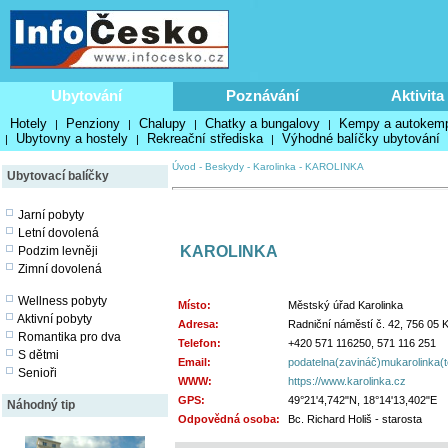
Ubytování
Poznávání
Aktivita
Hotely
Penziony
Chalupy
Chatky a bungalovy
Kempy a autokem
|
|
|
|
Ubytovny a hostely
Rekreační střediska
Výhodné balíčky ubytování
|
|
|
Úvod
-
Beskydy
-
Karolinka
-
KAROLINKA
Ubytovací balíčky
Jarní pobyty
Letní dovolená
KAROLINKA
Podzim levněji
Zimní dovolená
Wellness pobyty
Místo:
Městský úřad Karolinka
Aktivní pobyty
Adresa:
Radniční náměstí č. 42, 756 05 K
Romantika pro dva
Telefon:
+420 571 116250, 571 116 251
S dětmi
Email:
podatelna(zavináč)mukarolinka(
Senioři
WWW:
https://www.karolinka.cz
GPS:
49°21'4,742"N, 18°14'13,402"E
Náhodný tip
Odpovědná osoba:
Bc. Richard Holiš - starosta