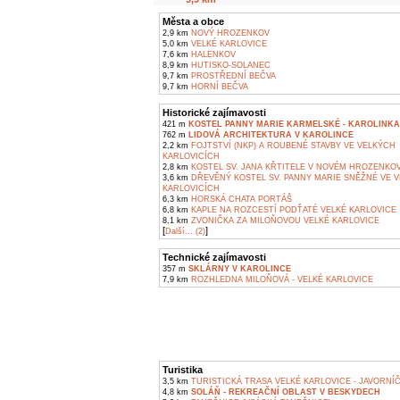
Města a obce
2,9 km
NOVÝ HROZENKOV
5,0 km
VELKÉ KARLOVICE
7,6 km
HALENKOV
8,9 km
HUTISKO-SOLANEC
9,7 km
PROSTŘEDNÍ BEČVA
9,7 km
HORNÍ BEČVA
Historické zajímavosti
421 m
KOSTEL PANNY MARIE KARMELSKÉ - KAROLINKA
762 m
LIDOVÁ ARCHITEKTURA V KAROLINCE
2,2 km
FOJTSTVÍ (NKP) A ROUBENÉ STAVBY VE VELKÝCH
KARLOVICÍCH
2,8 km
KOSTEL SV. JANA KŘTITELE V NOVÉM HROZENKO
3,6 km
DŘEVĚNÝ KOSTEL SV. PANNY MARIE SNĚŽNÉ VE 
KARLOVICÍCH
6,3 km
HORSKÁ CHATA PORTÁŠ
6,8 km
KAPLE NA ROZCESTÍ PODŤATÉ VELKÉ KARLOVICE
8,1 km
ZVONIČKA ZA MILOŇOVOU VELKÉ KARLOVICE
[
]
Další... (2)
Technické zajímavosti
357 m
SKLÁRNY V KAROLINCE
7,9 km
ROZHLEDNA MILOŇOVÁ - VELKÉ KARLOVICE
Turistika
3,5 km
TURISTICKÁ TRASA VELKÉ KARLOVICE - JAVORNÍ
4,8 km
SOLÁŇ - REKREAČNÍ OBLAST V BESKYDECH