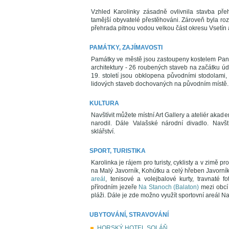
Vzhled Karolinky zásadně ovlivnila stavba pře
tamější obyvatelé přestěhováni. Zároveň byla roz
přehrada pitnou vodou velkou část okresu Vsetín 
PAMÁTKY, ZAJÍMAVOSTI
Památky ve městě jsou zastoupeny kostelem Pan
architektury - 26 roubených staveb na začátku úd
19. století jsou obklopena původními stodolami,
lidových staveb dochovaných na původním místě.
KULTURA
Navštívit můžete místní Art Gallery a ateliér akade
narodil. Dále Valašské národní divadlo. Navš
sklářství.
SPORT, TURISTIKA
Karolinka je rájem pro turisty, cyklisty a v zimě 
na Malý Javorník, Kohútku a celý hřeben Javorník
areál
, tenisové a volejbalové kurty, travnaté 
přírodním jezeře
Na Stanoch (Balaton)
mezi obc
pláži. Dále je zde možno využít sportovní areál 
UBYTOVÁNÍ, STRAVOVÁNÍ
HORSKÝ HOTEL SOLÁŇ