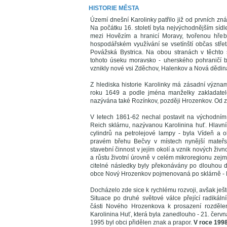
HISTORIE MĚSTA
Území dnešní Karolinky patřilo již od prvních z
Na počátku 16. století byla nejvýchodnějším síd
mezi Hovězím a hranicí Moravy, tvořenou hřeb
hospodářském využívání se vsetínští občas střet
Povážská Bystrica. Na obou stranách v těchto s
tohoto úseku moravsko - uherského pohraničí byl
vznikly nové vsi Zděchov, Halenkov a Nová dědin
Z hlediska historie Karolinky má zásadní význ
roku 1649 a podle jména manželky zakladatele,
nazývána také Rozínkov, později Hrozenkov. Od z
V letech 1861-62 nechal postavit na východní
Reich sklárnu, nazývanou Karolinina huť. Hlavní
cylindrů na petrolejové lampy - byla Vídeň a ob
pravém břehu Bečvy v místech nynější mateřsk
stavební činnost v jejím okolí a vznik nových živn
a růstu životní úrovně v celém mikroregionu zejm
citelné následky byly překonávány po dlouhou d
obce Nový Hrozenkov pojmenovaná po sklárně - K
Docházelo zde sice k rychlému rozvoji, avšak ještě
Situace po druhé světové válce přející radiká
části Nového Hrozenkova k prosazení rozdělen
Karolinina Huť, která byla zanedlouho - 21. červ
1995 byl obci přidělen znak a prapor.
V roce 1998