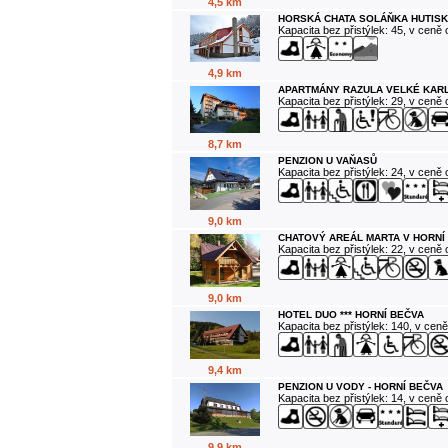
4,5 km
HORSKÁ CHATA SOLÁŇKA HUTISK
Kapacita bez přistýlek: 45, v ceně
4,9 km
APARTMÁNY RAZULA VELKÉ KAR
Kapacita bez přistýlek: 29, v ceně
8,7 km
PENZION U VAŇASŮ
Kapacita bez přistýlek: 24, v ceně
9,0 km
CHATOVÝ AREÁL MARTA V HORNÍ
Kapacita bez přistýlek: 22, v ceně
9,0 km
HOTEL DUO *** HORNÍ BEČVA
Kapacita bez přistýlek: 140, v cen
9,4 km
PENZION U VODY - HORNÍ BEČVA
Kapacita bez přistýlek: 14, v ceně
9,9 km