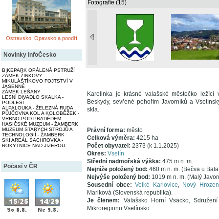
Fotografie (15)
Ostravsko, Opavsko a poodří
Novinky InfoČesko
BIKEPARK OPÁLENÁ PSTRUŽÍ
ZÁMEK ŽINKOVY
MIKULÁŠTÍKOVO FOJTSTVÍ V
JASENNÉ
ZÁMEK LEŠANY
Karolinka je krásné valašské městečko ležící
LESNÍ DIVADLO SKALKA -
Beskydy, sevřené pohořím Javorníků a Vsetínský
PODLESÍ
ALPALOUKA - ŽELEZNÁ RUDA
skla.
PŮJČOVNA KOL A KOLOBĚŽEK -
VRBNO POD PRADĚDEM
HASIČSKÉ MUZEUM - ŽAMBERK
MUZEUM STARÝCH STROJŮ A
Právní forma:
město
TECHNOLOGIÍ - ŽAMBERK
Celková výměra:
4215 ha
SKI AREÁL SACHROVKA -
Počet obyvatel:
2373 (k 1.1.2025)
ROKYTNICE NAD JIZEROU
Okres:
Vsetín
Střední nadmořská výška:
475 m n. m.
Počasí v ČR
Nejníže položený bod:
460 m n. m. (Bečva u Bala
Nejvýše položený bod:
1019 m n. m. (Malý Javor
Sousední obce:
Velké Karlovice
,
Nový Hrozen
Mariková (Slovenská republika).
Je členem:
Valašsko Horní Vsacko, Sdružení
Mikroregionu Vsetínsko