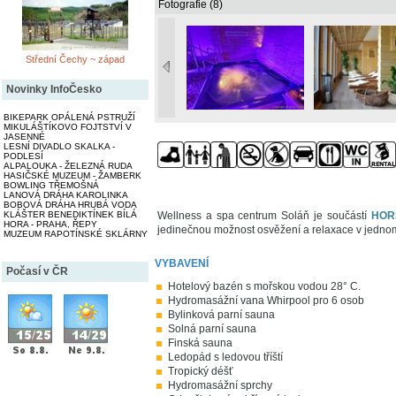
Fotografie (8)
Střední Čechy ~ západ
Novinky InfoČesko
BIKEPARK OPÁLENÁ PSTRUŽÍ
MIKULÁŠTÍKOVO FOJTSTVÍ V
JASENNÉ
LESNÍ DIVADLO SKALKA -
PODLESÍ
ALPALOUKA - ŽELEZNÁ RUDA
HASIČSKÉ MUZEUM - ŽAMBERK
BOWLING TŘEMOŠNÁ
LANOVÁ DRÁHA KAROLINKA
BOBOVÁ DRÁHA HRUBÁ VODA
Wellness a spa centrum Soláň je součástí
HOR
KLÁŠTER BENEDIKTÍNEK BÍLÁ
HORA - PRAHA, ŘEPY
jedinečnou možnost osvěžení a relaxace v jednom
MUZEUM RAPOTÍNSKÉ SKLÁRNY
VYBAVENÍ
Počasí v ČR
Hotelový bazén s mořskou vodou 28° C.
Hydromasážní vana Whirpool pro 6 osob
Bylinková parní sauna
Solná parní sauna
Finská sauna
Ledopád s ledovou tříští
Tropický déšť
Hydromasážní sprchy