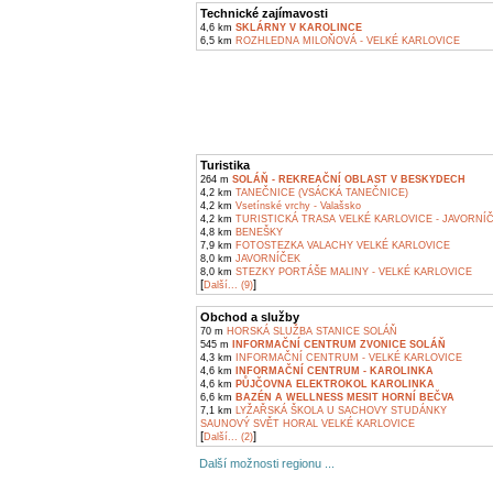
Technické zajímavosti
4,6 km
SKLÁRNY V KAROLINCE
6,5 km
ROZHLEDNA MILOŇOVÁ - VELKÉ KARLOVICE
Turistika
264 m
SOLÁŇ - REKREAČNÍ OBLAST V BESKYDECH
4,2 km
TANEČNICE (VSÁCKÁ TANEČNICE)
4,2 km
Vsetínské vrchy - Valašsko
4,2 km
TURISTICKÁ TRASA VELKÉ KARLOVICE - JAVORNÍ
4,8 km
BENEŠKY
7,9 km
FOTOSTEZKA VALACHY VELKÉ KARLOVICE
8,0 km
JAVORNÍČEK
8,0 km
STEZKY PORTÁŠE MALINY - VELKÉ KARLOVICE
[
]
Další... (9)
Obchod a služby
70 m
HORSKÁ SLUŽBA STANICE SOLÁŇ
545 m
INFORMAČNÍ CENTRUM ZVONICE SOLÁŇ
4,3 km
INFORMAČNÍ CENTRUM - VELKÉ KARLOVICE
4,6 km
INFORMAČNÍ CENTRUM - KAROLINKA
4,6 km
PŮJČOVNA ELEKTROKOL KAROLINKA
6,6 km
BAZÉN A WELLNESS MESIT HORNÍ BEČVA
7,1 km
LYŽAŘSKÁ ŠKOLA U SACHOVY STUDÁNKY
SAUNOVÝ SVĚT HORAL VELKÉ KARLOVICE
[
]
Další... (2)
Další možnosti regionu ...