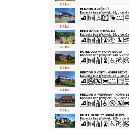
5,3 km
PENZION U VAŇASŮ
Kapacita bez přistýlek: 24, v ceně
5,4 km
KEMP POD PUSTEVNAMI
Kapacita bez přistýlek: 56, v ceně
5,8 km
HOTEL DUO *** HORNÍ BEČVA
Kapacita bez přistýlek: 140, v cen
5,9 km
PENZION U VODY - HORNÍ BEČVA
Kapacita bez přistýlek: 14, v ceně
6,1 km
PENZION U PŘEHRADY - HORNÍ B
Kapacita bez přistýlek: 39, v ceně
6,3 km
HOTEL MESIT *** HORNÍ BEČVA
Kapacita bez přistýlek: 105, v cen