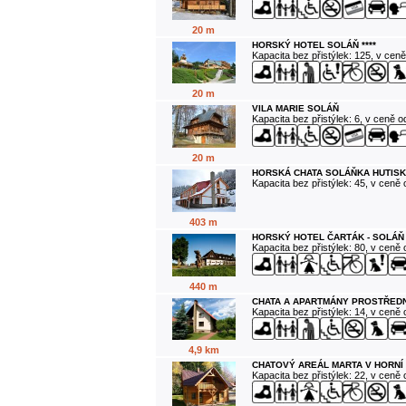
20 m
HORSKÝ HOTEL SOLÁŇ ****
Kapacita bez přistýlek: 125, v cen
20 m
VILA MARIE SOLÁŇ
Kapacita bez přistýlek: 6, v ceně 
20 m
HORSKÁ CHATA SOLÁŇKA HUTISK
Kapacita bez přistýlek: 45, v ceně
403 m
HORSKÝ HOTEL ČARTÁK - SOLÁŇ
Kapacita bez přistýlek: 80, v ceně
440 m
CHATA A APARTMÁNY PROSTŘEDN
Kapacita bez přistýlek: 14, v ceně
4,9 km
CHATOVÝ AREÁL MARTA V HORNÍ
Kapacita bez přistýlek: 22, v ceně