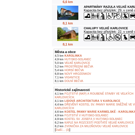
6,6 km
APARTMÁNY RAZULA VELKÉ KAR
Kapacita bez přistýlek: 29, v ceně
8,1 km
CHALUPY VELKÉ KARLOVICE
Kapacita bez přistýlek: 22, v ceně
8,1 km
Města a obce
4,5 km
KAROLINKA
4,9 km
HUTISKO-SOLANEC
5,0 km
VELKÉ KARLOVICE
5,2 km
PROSTŘEDNÍ BEČVA
5,4 km
HORNÍ BEČVA
6,8 km
NOVÝ HROZENKOV
7,1 km
VIGANTICE
8,1 km
DOLNÍ BEČVA
Historické zajímavosti
4,1 km
FOJTSTVÍ (NKP) A ROUBENÉ STAVBY VE VELKÝCH
KARLOVICÍCH
4,1 km
LIDOVÁ ARCHITEKTURA V KAROLINCE
4,4 km
DŘEVĚNÝ KOSTEL SV. PANNY MARIE SNĚŽNÉ VE 
KARLOVICÍCH
4,6 km
KOSTEL PANNY MARIE KARMELSKÉ - KAROLINK
4,9 km
FOJTSTVÍ V HUTISKO-SOLANEC
4,9 km
KOSTEL SV. JOSEFA V HUTISKO-SOLANEC
6,2 km
KAPLE NA ROZCESTÍ PODŤATÉ VELKÉ KARLOVICE
6,2 km
ZVONIČKA ZA MILOŇOVOU VELKÉ KARLOVICE
[
]
Další... (3)