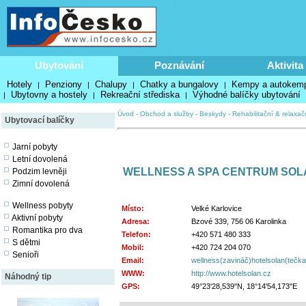
Ubytování
Poznávání
Aktivita
Hotely
Penziony
Chalupy
Chatky a bungalovy
Kempy a autokem
|
|
|
|
Ubytovny a hostely
Rekreační střediska
Výhodné balíčky ubytování
|
|
|
Úvod
-
Obchod a služby
-
Beskydy
-
Rehabilitační & relaxač
Ubytovací balíčky
Jarní pobyty
Letní dovolená
WELLNESS A SPA CENTRUM SOL
Podzim levněji
Zimní dovolená
Wellness pobyty
Místo:
Velké Karlovice
Aktivní pobyty
Adresa:
Bzové 339, 756 06 Karolinka
Romantika pro dva
Telefon:
+420 571 480 333
S dětmi
Mobil:
+420 724 204 070
Senioři
Email:
wellness(zavináč)hotelsolan(tečk
WWW:
http://www.hotelsolan.cz
Náhodný tip
GPS:
49°23'28,539"N, 18°14'54,173"E