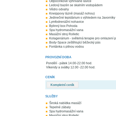
Odpočinkové vyhřívané lavice
Ledový bazén se skalním vodopádem
Vědro odvahy
Kneippovy lázně (masáž nohou)
Jedinečné tepidárium s výhledem na Javorníky
Lymfodrenážní nohavice
Bylinný box Pohoda
Spa hydromasážní vana
Masážní stroj Rolletic
Kolagenárium - světelná terapie pro omlazení 
Body-Space zeštíhlující běžecký pás
Fontánka s pitnou vodou
PROVOZNÍ DOBA
Pondělí - pátek 14.00-22.00 hod.
Víkendy a svátky 12.00 -22.00 hod.
CENÍK
Kompletní ceník
SLUŽBY
Široká nabídka masáží
Tepelné zábaly
Spa hydromasážní vana
Masážní stroj Rolletic