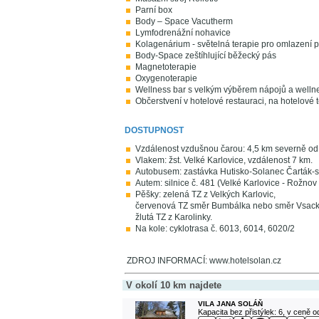
Parní box
Body – Space Vacutherm
Lymfodrenážní nohavice
Kolagenárium - světelná terapie pro omlazení 
Body-Space zeštíhlující běžecký pás
Magnetoterapie
Oxygenoterapie
Wellness bar s velkým výběrem nápojů a welln
Občerstvení v hotelové restauraci, na hotelové 
DOSTUPNOST
Vzdálenost vzdušnou čarou: 4,5 km severně od 
Vlakem: žst. Velké Karlovice, vzdálenost 7 km.
Autobusem: zastávka Hutisko-Solanec Čarták-s
Autem: silnice č. 481 (Velké Karlovice - Rožno
Pěšky: zelená TZ z Velkých Karlovic,
červenová TZ směr Bumbálka nebo směr Vsack
žlutá TZ z Karolinky.
Na kole: cyklotrasa č. 6013, 6014, 6020/2
ZDROJ INFORMACÍ: www.hotelsolan.cz
V okolí 10 km najdete
VILA JANA SOLÁŇ
Kapacita bez přistýlek: 6, v ceně 