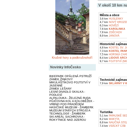
V okolí 10 km n
Města a obce
3,6 km
HUSLENKY
4,7 km
NOVÝ HROZE
6,3 km
HOVĚZÍ
7,6 km
KAROLINKA
7,8 km
ZDĚCHOV
8,9 km
JANOVÁ
Historické zajímav
4,8 km
KOSTEL SV. 
7,3 km
KOSTEL PAN
7,5 km
HORSKÁ CHAT
Krušné hory a podkrušnohoří
8,4 km
LIDOVÁ ARC
9,7 km
FOJTSTVÍ (NK
Novinky InfoČesko
BIKEPARK OPÁLENÁ PSTRUŽÍ
ZÁMEK ŽINKOVY
Technické zajímav
MIKULÁŠTÍKOVO FOJTSTVÍ V
7,9 km
SKLÁRNY V 
JASENNÉ
ZÁMEK LEŠANY
LESNÍ DIVADLO SKALKA -
PODLESÍ
ALPALOUKA - ŽELEZNÁ RUDA
PŮJČOVNA KOL A KOLOBĚŽEK -
VRBNO POD PRADĚDEM
HASIČSKÉ MUZEUM - ŽAMBERK
MUZEUM STARÝCH STROJŮ A
Turistika
TECHNOLOGIÍ - ŽAMBERK
5,1 km
PAPAJSKÉ SE
SKI AREÁL SACHROVKA -
6,2 km
MAKYTA
ROKYTNICE NAD JIZEROU
6,8 km
NAUČNÁ STEZ
7,4 km
VSÁCKÝ CÁB