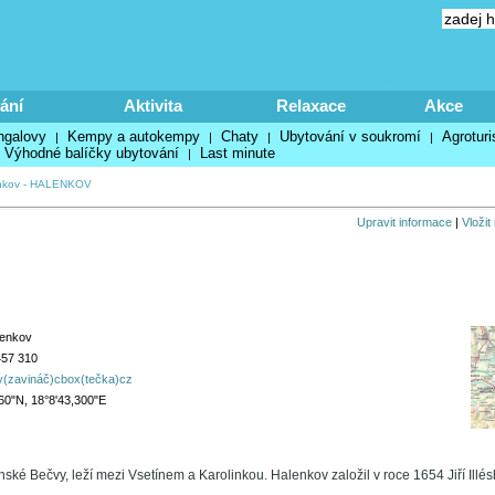
ání
Aktivita
Relaxace
Akce
ngalovy
Kempy a autokempy
Chaty
Ubytování v soukromí
Agroturi
|
|
|
|
Výhodné balíčky ubytování
Last minute
|
nkov
-
HALENKOV
Upravit informace
|
Vložit
lenkov
457 310
v(zavináč)cbox(tečka)cz
60"N, 18°8'43,300"E
nské Bečvy, leží mezi Vsetínem a Karolinkou. Halenkov založil v roce 1654 Jiří Illés