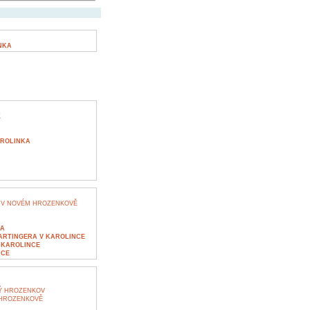
NKA
K
AROLINKA
 V NOVÉM HROZENKOVĚ
KA
HARTINGERA V KAROLINCE
 KAROLINCE
NCE
VÝ HROZENKOV
 HROZENKOVĚ