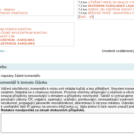
7,0 km
LYŽAŘSKÝ AREÁL NA SKALCE V H
7,3 km
SKATEPARK KAROLINSKÁ LAG
y - Valašsko
7,4 km
NORDIC SKI CENTRUM VSACKÝ 
VSÁCKÁ TANEČNICE)
7,5 km
BĚŽECKÉ TRATĚ - MAGISTRÁLA 
[
]
Další... (6)
BA STANICE KOHÚTKA
O-ČESKÉ INFOCENTRUM KOHÚTKA
ACKÝ CÁB
 CENTRUM - KAROLINKA
LEKTROKOL KAROLINKA
nu ...
Uvedené vzdálenosti 
ánku
u napsány žádné komentáře.
 komentář k tomuto článku
Vážení návštěvníci, komentáře k místu smí vkládat každý a bez přihlášení. Smyslem koment
ostatním. Nejedná se o chatovou místnost. Prosíme všechny přispívající o slušnost a věcn
smazat příspěvky nesouvisející s tématem a příspěvky nesmyslné. Taktéž si vyhrazujeme 
porušující zákony ČR, vulgární, spamující, urážející, pomlouvající, nerespektující soukromí
nezákonné, propagující jakoukoliv nesnášenlivost, diskriminaci či skrytou reklamu. Odesl
k uveřejnění Vaší IP adresy na serveru InfoCesko.cz. Vaše jméno či nick nesmí zneužít j
Redakce neodpovídá za obsah diskusních příspěvků.