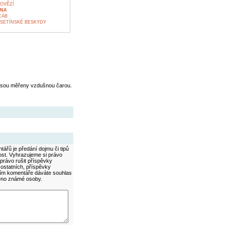
OVĚZÍ
UNA
CÁB
VSETÍNSKÉ BESKYDY
jsou měřeny vzdušnou čarou.
ářů je předání dojmu či tipů
ost. Vyhrazujeme si právo
právo rušit příspěvky
 ostatních, příspěvky
áním komentáře dáváte souhlas
méno známé osoby.