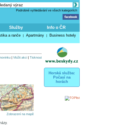
Podrobné vyhledávání ve všech kategoriích
Služby
Info o ČR
stika a ranče
Apartmány
Business hotely
|
|
 novinku
|
Vložit akci
|
Tisknout
Horská služba:
Počasí na
horách
Zobrazení na mapě
házy.