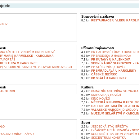
ajdete
Stravování a zábava
8,5 km
RESTAURACE U VLEKU KAROLI
NKOV
osti
Přírodní zajímavosti
JANA KŘTITELE V NOVÉM HROZENKOVĚ
4,4 km
PR GALOVSKÉ LÚKY U HUSLENE
NY MARIE KARMELSKÉ - KAROLINKA
6,7 km
PP BRODSKÁ U HALENKOVA
A PORTÁŠ
7,1 km
PR KUTANÝ U HALENKOVA
HITEKTURA V KAROLINCE
7,5 km
VODNÍ NÁDRŽ STANOVNICE - K
P) A ROUBENÉ STAVBY VE VELKÝCH KARLOVICÍCH
7,8 km
PP STŘÍBRNÍK U HOVĚZÍ
8,8 km
PP SMRADLAVÁ U KAROLINKY
8,9 km
CÁBSKÉ JEZÍRKO
9,0 km
PP SKÁLÍ U KAROLINKY
osti
Kultura
KAROLINCE
4,9 km
PAMÁTNÍK ANTONÍNA STRNADLA
6,2 km
KNIHOVNA V HOVĚZÍ
6,2 km
KINO HOVĚZÍ
7,4 km
MĚSTSKÁ KNIHOVNA KAROLIN
7,6 km
GALERIE AK. MALÍŘE JILJÍHO 
7,7 km
VALAŠSKÉ NÁRODNÍ DIVADLO V
7,8 km
MUZEUM SKLÁŘSTVÍ V KAROLI
Sport
DLO
2,2 km
JEZDECKÁ STÁJ BŘEŽITÁ
4,0 km
LYŽAŘSKÝ AREÁL VRANČA - NO
KA JAVORNÍKY - ZÁPAD
6,0 km
KOUPALIŠTĚ BALATON V NOVÉM
6,5 km
SKICENTRUM KOHÚTKA