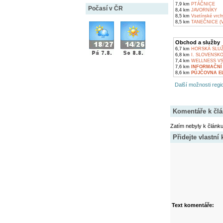
7,9 km
PTÁČNICE
Počasí v ČR
8,4 km
JAVORNÍKY
8,5 km
Vsetínské vrch
8,5 km
TANEČNICE (
Obchod a služby
6,7 km
HORSKÁ SLUŽ
6,8 km
I. SLOVENSK
7,4 km
WELLNESS VS
7,6 km
INFORMAČNÍ
8,6 km
PŮJČOVNA E
Další možnosti regio
Komentáře k čl
Zatím nebyly k článk
Přidejte vlastní
Text komentáře: