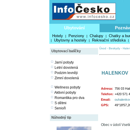
Ubytování
Poznáv
Hotely
Penziony
Chalupy
Chatky a bu
|
|
|
Ubytovny a hostely
Rekreační střediska
|
|
|
Úvod
-
Beskydy
-
Hale
Ubytovací balíčky
Jarní pobyty
Letní dovolená
HALENKOV
Podzim levněji
Zimní dovolená
Wellness pobyty
Adresa:
756 03 Ha
Aktivní pobyty
Telefon:
+420 571 
Romantika pro dva
Email:
ouhalenko
S dětmi
GPS:
49°18'57,2
Senioři
Náhodný tip
Obec v údolí Vsetí