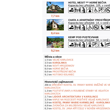
HOTEL MESIT *** HORNÍ BEČVA
Kapacita bez přistýlek: 105, v cen
7,7 km
CHATA A APARTMÁNY PROSTŘEDN
Kapacita bez přistýlek: 14, v ceně
8,4 km
KEMP POD PUSTEVNAMI
Kapacita bez přistýlek: 56, v ceně
9,2 km
Města a obce
1,5 km
VELKÉ KARLOVICE
3,5 km
KAROLINKA
6,4 km
NOVÝ HROZENKOV
8,0 km
HORNÍ BEČVA
8,6 km
PROSTŘEDNÍ BEČVA
9,1 km
HUTISKO-SOLANEC
Historické zajímavosti
204 m
DŘEVĚNÝ KOSTEL SV. PANNY MARIE SNĚŽNÉ VE V
KARLOVICÍCH
1,3 km
FOJTSTVÍ (NKP) A ROUBENÉ STAVBY VE VELKÝCH
KARLOVICÍCH
2,7 km
LIDOVÁ ARCHITEKTURA V KAROLINCE
3,3 km
KAPLE NA ROZCESTÍ PODŤATÉ VELKÉ KARLOVICE
3,9 km
KOSTEL PANNY MARIE KARMELSKÉ - KAROLINK
4,8 km
ZVONIČKA ZA MILOŇOVOU VELKÉ KARLOVICE
6,3 km
KOSTEL SV. JANA KŘTITELE V NOVÉM HROZENKO