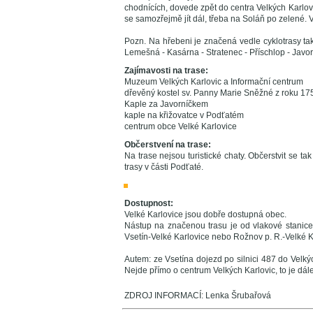
chodnících, dovede zpět do centra Velkých Karlovi
se samozřejmě jít dál, třeba na Soláň po zelené. V
Pozn. Na hřebeni je značená vedle cyklotrasy ta
Lemešná - Kasárna - Stratenec - Příschlop - Javo
Zajímavosti na trase:
Muzeum Velkých Karlovic a Informační centrum
dřevěný kostel sv. Panny Marie Sněžné z roku 17
Kaple za Javorníčkem
kaple na křižovatce v Podťatém
centrum obce Velké Karlovice
Občerstvení na trase:
Na trase nejsou turistické chaty. Občerstvit se ta
trasy v části Podťaté.
Dostupnost:
Velké Karlovice jsou dobře dostupná obec.
Nástup na značenou trasu je od vlakové stanice
Vsetín-Velké Karlovice nebo Rožnov p. R.-Velké K
Autem: ze Vsetína dojezd po silnici 487 do Velký
Nejde přímo o centrum Velkých Karlovic, to je dále
ZDROJ INFORMACÍ: Lenka Šrubařová