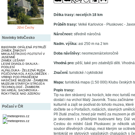
Délka trasy: necelých 18 km
Průběh trasy:
Velké Karlovice - Pluskovec - Javor
Jižní Čechy
Náročnost:
středně náročná
Novinky InfoČesko
Nadm. výška:
asi 250 m na 2 km
BIKEPARK OPÁLENÁ PSTRUŽÍ
ZÁMEK ŽINKOVY
Doba návštěvy:
neomezená/celoročně
MIKULÁŠTÍKOVO FOJTSTVÍ V
JASENNÉ
ZÁMEK LEŠANY
Vhodná pro:
pěší, také pro zdatnější děti. Vhodná
LESNÍ DIVADLO SKALKA -
PODLESÍ
ALPALOUKA - ŽELEZNÁ RUDA
Značení:
turistické / cyklistické
PŮJČOVNA KOL A KOLOBĚŽEK -
VRBNO POD PRADĚDEM
HASIČSKÉ MUZEUM - ŽAMBERK
Mapa:
turistická mapa (1:50 000) Klubu českých tu
MUZEUM STARÝCH STROJŮ A
TECHNOLOGIÍ - ŽAMBERK
Popis trasy:
SKI AREÁL SACHROVKA -
ROKYTNICE NAD JIZEROU
Tip na den strávený na horách, kde moc turistů ne
dostat i na vrchol Malý Javorník. Trasu začínáme
kulturně a zajít se podívat do tohoto muzea, které
Počasí v ČR
dočtete se o Portašich, rodácích, slavných umělcích,
Při žluté značce, hned pár metrů za muzeem je dř
je skvostem i s přilehlými budovami fary. Dál v
Cestou do místní části Pluskavec je několik ub
soubor dřevěných chalup, mezi kterým se ocitnete 
tentokrát ve stylových valašských chalupách s 