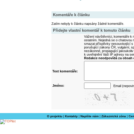
Komentáře k článku
Zatím nebyly k článku napsány žádné komentáře.
Přidejte vlastní komentář k tomuto článku
Vážení návštěvníci, komentáře k m
ostatním. Nejedná se o chatovou m
smazat příspěvky nesouvisející s
porušující zákony ČR, vulgární, sp
nezákonné, propagující jakoukoliv
k uveřejnění Vaší IP adresy na s
Redakce neodpovídá za obsah d
Text komentáře:
Jméno:
Email (nepovi
O projektu
|
Kontakty
|
Napište nám
|
Zákaznická zóna
|
Cen