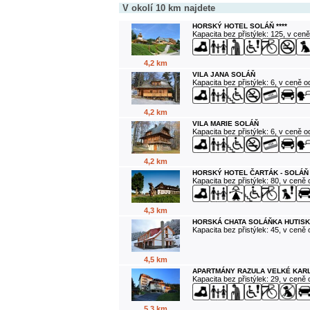
V okolí 10 km najdete
HORSKÝ HOTEL SOLÁŇ ****
Kapacita bez přistýlek: 125, v cen
4,2 km
VILA JANA SOLÁŇ
Kapacita bez přistýlek: 6, v ceně 
4,2 km
VILA MARIE SOLÁŇ
Kapacita bez přistýlek: 6, v ceně 
4,2 km
HORSKÝ HOTEL ČARTÁK - SOLÁŇ
Kapacita bez přistýlek: 80, v ceně
4,3 km
HORSKÁ CHATA SOLÁŇKA HUTISK
Kapacita bez přistýlek: 45, v ceně
4,5 km
APARTMÁNY RAZULA VELKÉ KAR
Kapacita bez přistýlek: 29, v ceně
5,3 km