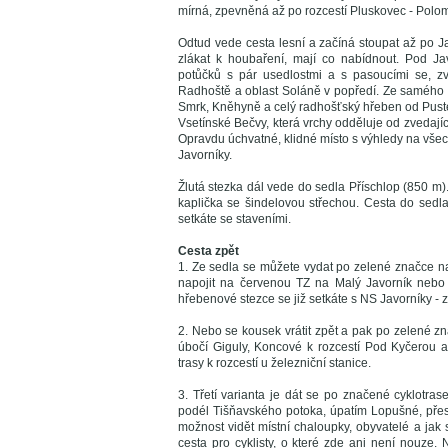
mírná, zpevněná až po rozcestí Pluskovec - Polom
Odtud vede cesta lesní a začíná stoupat až po J
zlákat k houbaření, mají co nabídnout. Pod Ja
potůčků s pár usedlostmi a s pasoucími se, zvo
Radhoště a oblast Soláně v popředí. Ze samého v
Smrk, Kněhyně a celý radhošťský hřeben od Pustev
Vsetínské Bečvy, která vrchy odděluje od zvedají
Opravdu úchvatné, klidné místo s výhledy na všec
Javorníky.
Žlutá stezka dál vede do sedla Příschlop (850 m)
kaplička se šindelovou střechou. Cesta do sed
setkáte se staveními.
Cesta zpět
1. Ze sedla se můžete vydat po zelené značce na
napojit na červenou TZ na Malý Javorník nebo 
hřebenové stezce se již setkáte s NS Javorníky - 
2. Nebo se kousek vrátit zpět a pak po zelené zn
úbočí Giguly, Koncové k rozcestí Pod Kyčerou a
trasy k rozcestí u železniční stanice.
3. Třetí varianta je dát se po značené cyklotras
podél Tišňavského potoka, úpatím Lopušné, přes 
možnost vidět místní chaloupky, obyvatelé a jak
cesta pro cyklisty, o které zde ani není nouze.