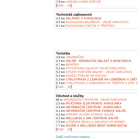
7,8 km
HORSKÁ CHATA PORTÁŠ
[
]
Další... (3)
Technické zajímavosti
3,2 km
SKLÁRNY V KAROLINCE
4,5 km
ROZHLEDNA MILOŇOVÁ - VELKÉ KARLOVICE
9,1 km
ROZHLEDNA ČARTÁK U TŘEŠTÍKU
Turistika
3,8 km
JAVORNÍČEK
4,3 km
SOLÁŇ - REKREAČNÍ OBLAST V BESKYDECH
4,7 km
BENEŠKY
5,2 km
FOTOSTEZKA VALACHY VELKÉ KARLOVICE
5,2 km
STEZKY PORTÁŠE MALINY - VELKÉ KARLOVICE
5,2 km
HLEDEJ POKLAD NA RAZULE
5,3 km
CYKLOTRASA Z LESKOVÉ NA LEMEŠNOU A ZPĚT 
5,3 km
CYKLOTRASA Z LESKOVÉHO NA TŘEŠTÍK A ZPĚT 2
[
]
Další... (9)
Obchod a služby
69 m
INFORMAČNÍ CENTRUM - VELKÉ KARLOVICE
2,5 km
PŮJČOVNA ELEKTROKOL KAROLINKA
3,5 km
INFORMAČNÍ CENTRUM - KAROLINKA
4,1 km
INFORMAČNÍ CENTRUM ZVONICE SOLÁŇ
4,2 km
HORSKÁ SLUŽBA STANICE SOLÁŇ
4,2 km
WELLNESS A SPA CENTRUM SOLÁŇ
7,5 km
LYŽAŘSKÁ ŠKOLA U SACHOVY STUDÁNKY
7,7 km
BAZÉN A WELLNESS MESIT HORNÍ BEČVA
[
]
Další... (5)
Další možnosti regionu ...