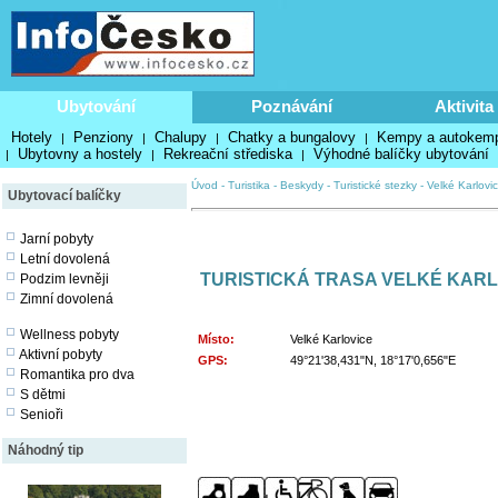
Ubytování
Poznávání
Aktivita
Hotely
Penziony
Chalupy
Chatky a bungalovy
Kempy a autokem
|
|
|
|
Ubytovny a hostely
Rekreační střediska
Výhodné balíčky ubytování
|
|
|
Úvod
-
Turistika
-
Beskydy
-
Turistické stezky
-
Velké Karlovi
Ubytovací balíčky
Jarní pobyty
Letní dovolená
TURISTICKÁ TRASA VELKÉ KARL
Podzim levněji
Zimní dovolená
Wellness pobyty
Místo:
Velké Karlovice
Aktivní pobyty
GPS:
49°21'38,431"N, 18°17'0,656"E
Romantika pro dva
S dětmi
Senioři
Náhodný tip