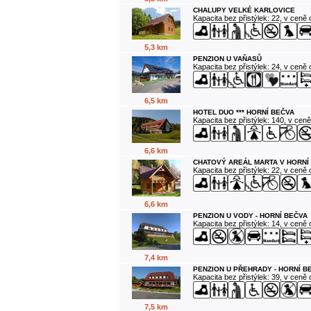
CHALUPY VELKÉ KARLOVICE
Kapacita bez přistýlek: 22, v ceně
5,3 km
PENZION U VAŇASŮ
Kapacita bez přistýlek: 24, v ceně
6,5 km
HOTEL DUO *** HORNÍ BEČVA
Kapacita bez přistýlek: 140, v cen
6,6 km
CHATOVÝ AREÁL MARTA V HORNÍ
Kapacita bez přistýlek: 22, v ceně
6,6 km
PENZION U VODY - HORNÍ BEČVA
Kapacita bez přistýlek: 14, v ceně
7,4 km
PENZION U PŘEHRADY - HORNÍ B
Kapacita bez přistýlek: 39, v ceně
7,5 km