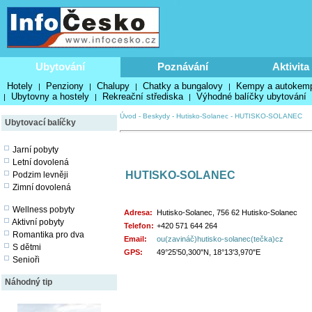
Ubytování
Poznávání
Aktivita
Hotely
Penziony
Chalupy
Chatky a bungalovy
Kempy a autokem
|
|
|
|
Ubytovny a hostely
Rekreační střediska
Výhodné balíčky ubytování
|
|
|
Úvod
-
Beskydy
-
Hutisko-Solanec
-
HUTISKO-SOLANEC
Ubytovací balíčky
Jarní pobyty
Letní dovolená
HUTISKO-SOLANEC
Podzim levněji
Zimní dovolená
Wellness pobyty
Adresa:
Hutisko-Solanec, 756 62 Hutisko-Solanec
Aktivní pobyty
Telefon:
+420 571 644 264
Romantika pro dva
Email:
ou(zavináč)hutisko-solanec(tečka)cz
S dětmi
GPS:
49°25'50,300"N, 18°13'3,970"E
Senioři
Náhodný tip