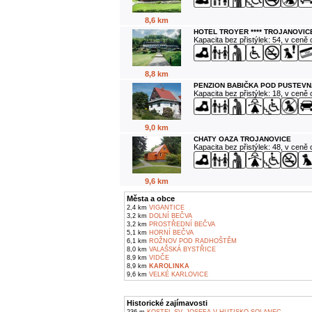
8,6 km
HOTEL TROYER **** TROJANOVIC
Kapacita bez přistýlek: 54, v ceně
8,8 km
PENZION BABIČKA POD PUSTEVN
Kapacita bez přistýlek: 18, v ceně
9,0 km
CHATY OAZA TROJANOVICE
Kapacita bez přistýlek: 48, v ceně
9,6 km
Města a obce
2,4 km
VIGANTICE
3,2 km
DOLNÍ BEČVA
3,2 km
PROSTŘEDNÍ BEČVA
5,1 km
HORNÍ BEČVA
6,1 km
ROŽNOV POD RADHOŠTĚM
8,0 km
VALAŠSKÁ BYSTŘICE
8,9 km
VIDČE
8,9 km
KAROLINKA
9,6 km
VELKÉ KARLOVICE
Historické zajímavosti