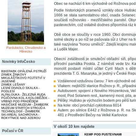
Obec se nachází 6 km východně od Rožnova pod R
Podle historických pramenů vznikly obce Hutisko 
1666 se stala samostatnou obcí, osada Solanec 
součástí rožnovsko - meziříčského panství. Oby
pastevectvím, což ostatně dodnes připomíná ráz kra
Obě obce se sloučily v roce 1960. Obci dominuj
solné stezky a po níž se pašovala sůl z Uher na 
také nazývána "horou umělců". Zdejší krajinu ma
Pardubicko, Chrudimsko a
a Luděk Majer.
Hlinecko
Obecní zvláštností je smuteční obřadní síň, přip
Novinky InfoČesko
přírodní památka Poskla. Z náměstí vede tzv. K
monolit postavil místní učitel Cyril Mach s d
BIKEPARK OPÁLENÁ PSTRUŽÍ
prezidenta T. G. Masaryka, je jediný v České Repu
ZÁMEK ŽINKOVY
MIKULÁŠTÍKOVO FOJTSTVÍ V
Vzdálenost vzdušnou čarou: 7 km východně od
JASENNÉ
ZÁMEK LEŠANY
Vlakem: nejbližší stanice Rožnov p. R., případn
LESNÍ DIVADLO SKALKA -
Autobusem: spojení z Nového Hrozenkova, Velk
PODLESÍ
ALPALOUKA - ŽELEZNÁ RUDA
most, Pod Solanem rest., kamenný most, pila, au
PŮJČOVNA KOL A KOLOBĚŽEK -
Pěšky: Hutisko je výchozím bodem pro pěší turist
VRBNO POD PRADĚDEM
HASIČSKÉ MUZEUM - ŽAMBERK
Na kole: obcí prochází cyklotrasa 6014
MUZEUM STARÝCH STROJŮ A
Autem: po silnice E442 z Rožnova p. R. na Sl
TECHNOLOGIÍ - ŽAMBERK
481 z Prostřední Bečvy na Velké Karlovice
SKI AREÁL SACHROVKA -
ROKYTNICE NAD JIZEROU
V okolí 10 km najdete
Počasí v ČR
KEMP POD PUSTEVNAMI