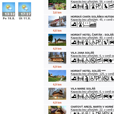
Kapacita bez přistýlek: 56, v ceně
3,6 km
HORSKÁ CHATA SOLÁŇKA HUTISK
Kapacita bez přistýlek: 45, v ceně
4,6 km
HORSKÝ HOTEL ČARTÁK - SOLÁŇ
Kapacita bez přistýlek: 80, v ceně
4,9 km
VILA JANA SOLÁŇ
Kapacita bez přistýlek: 6, v ceně 
4,9 km
HORSKÝ HOTEL SOLÁŇ ****
Kapacita bez přistýlek: 125, v cen
4,9 km
VILA MARIE SOLÁŇ
Kapacita bez přistýlek: 6, v ceně 
4,9 km
CHATOVÝ AREÁL MARTA V HORNÍ
Kapacita bez přistýlek: 22, v ceně