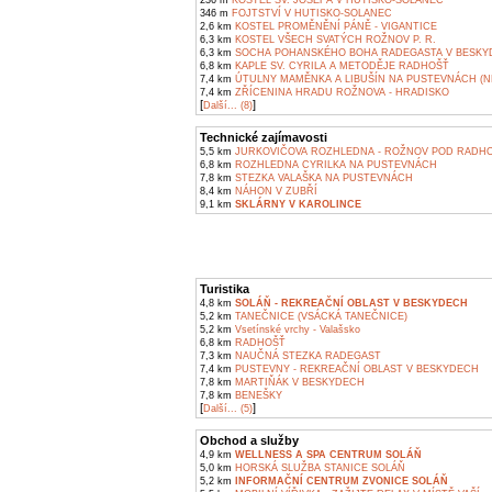
236 m
KOSTEL SV. JOSEFA V HUTISKO-SOLANEC
346 m
FOJTSTVÍ V HUTISKO-SOLANEC
2,6 km
KOSTEL PROMĚNĚNÍ PÁNĚ - VIGANTICE
6,3 km
KOSTEL VŠECH SVATÝCH ROŽNOV P. R.
6,3 km
SOCHA POHANSKÉHO BOHA RADEGASTA V BESKY
6,8 km
KAPLE SV. CYRILA A METODĚJE RADHOŠŤ
7,4 km
ÚTULNY MAMĚNKA A LIBUŠÍN NA PUSTEVNÁCH (N
7,4 km
ZŘÍCENINA HRADU ROŽNOVA - HRADISKO
[
]
Další... (8)
Technické zajímavosti
5,5 km
JURKOVIČOVA ROZHLEDNA - ROŽNOV POD RADH
6,8 km
ROZHLEDNA CYRILKA NA PUSTEVNÁCH
7,8 km
STEZKA VALAŠKA NA PUSTEVNÁCH
8,4 km
NÁHON V ZUBŘÍ
9,1 km
SKLÁRNY V KAROLINCE
Turistika
4,8 km
SOLÁŇ - REKREAČNÍ OBLAST V BESKYDECH
5,2 km
TANEČNICE (VSÁCKÁ TANEČNICE)
5,2 km
Vsetínské vrchy - Valašsko
6,8 km
RADHOŠŤ
7,3 km
NAUČNÁ STEZKA RADEGAST
7,4 km
PUSTEVNY - REKREAČNÍ OBLAST V BESKYDECH
7,8 km
MARTIŇÁK V BESKYDECH
7,8 km
BENEŠKY
[
]
Další... (5)
Obchod a služby
4,9 km
WELLNESS A SPA CENTRUM SOLÁŇ
5,0 km
HORSKÁ SLUŽBA STANICE SOLÁŇ
5,2 km
INFORMAČNÍ CENTRUM ZVONICE SOLÁŇ