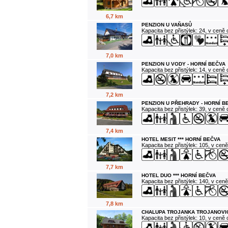
6,7 km
PENZION U VAŇASŮ
Kapacita bez přistýlek: 24, v ceně
7,0 km
PENZION U VODY - HORNÍ BEČVA
Kapacita bez přistýlek: 14, v ceně
7,2 km
PENZION U PŘEHRADY - HORNÍ B
Kapacita bez přistýlek: 39, v ceně
7,4 km
HOTEL MESIT *** HORNÍ BEČVA
Kapacita bez přistýlek: 105, v cen
7,7 km
HOTEL DUO *** HORNÍ BEČVA
Kapacita bez přistýlek: 140, v cen
7,8 km
CHALUPA TROJANKA TROJANOVI
Kapacita bez přistýlek: 10, v ceně