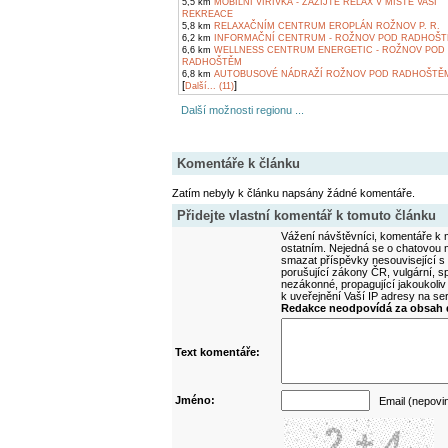
5,5 km
MOBILNÍ VÍŘIVKA - ZAŽIJTE RELAX V MÍSTĚ VAŠÍ
REKREACE
5,8 km
RELAXAČNÍM CENTRUM EROPLÁN ROŽNOV P. R.
6,2 km
INFORMAČNÍ CENTRUM - ROŽNOV POD RADHOŠ
6,6 km
WELLNESS CENTRUM ENERGETIC - ROŽNOV POD
RADHOŠTĚM
6,8 km
AUTOBUSOVÉ NÁDRAŽÍ ROŽNOV POD RADHOŠTĚ
[
]
Další... (11)
Další možnosti regionu ...
Komentáře k článku
Zatím nebyly k článku napsány žádné komentáře.
Přidejte vlastní komentář k tomuto článku
Vážení návštěvníci, komentáře k m
ostatním. Nejedná se o chatovou m
smazat příspěvky nesouvisející s
porušující zákony ČR, vulgární, sp
nezákonné, propagující jakoukoliv
k uveřejnění Vaší IP adresy na s
Redakce neodpovídá za obsah d
Text komentáře:
Jméno:
Email (nepovi