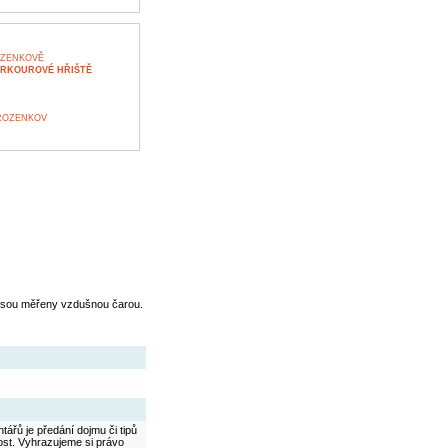
OZENKOVĚ
ARKOUROVÉ HŘIŠTĚ
ROZENKOV
jsou měřeny vzdušnou čarou.
ářů je předání dojmu či tipů
ost. Vyhrazujeme si právo