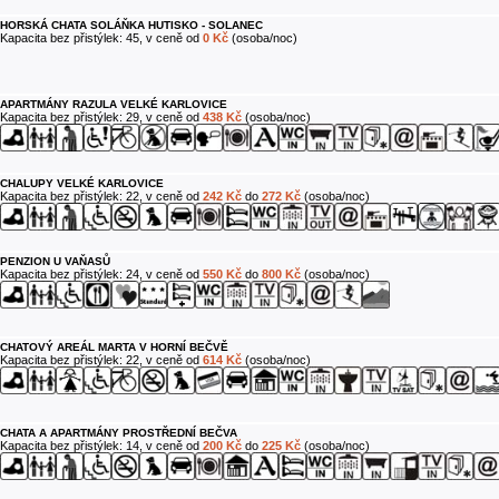
HORSKÁ CHATA SOLÁŇKA HUTISKO - SOLANEC
Kapacita bez přistýlek: 45, v ceně od
0 Kč
(osoba/noc)
APARTMÁNY RAZULA VELKÉ KARLOVICE
Kapacita bez přistýlek: 29, v ceně od
438 Kč
(osoba/noc)
CHALUPY VELKÉ KARLOVICE
Kapacita bez přistýlek: 22, v ceně od
242 Kč
do
272 Kč
(osoba/noc)
PENZION U VAŇASŮ
Kapacita bez přistýlek: 24, v ceně od
550 Kč
do
800 Kč
(osoba/noc)
CHATOVÝ AREÁL MARTA V HORNÍ BEČVĚ
Kapacita bez přistýlek: 22, v ceně od
614 Kč
(osoba/noc)
CHATA A APARTMÁNY PROSTŘEDNÍ BEČVA
Kapacita bez přistýlek: 14, v ceně od
200 Kč
do
225 Kč
(osoba/noc)