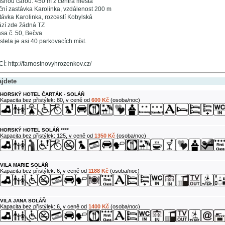
šnou čarou: 450 m z centra města
ční zastávka Karolinka, vzdálenost 200 m
ávka Karolinka, rozcestí Kobylská
zí zde žádná TZ
asa č. 50, Bečva
tela je asi 40 parkovacích míst.
http://farnostnovyhrozenkov.cz/
ajdete
HORSKÝ HOTEL ČARTÁK - SOLÁŇ
Kapacita bez přistýlek: 80, v ceně od
600 Kč
(osoba/noc)
HORSKÝ HOTEL SOLÁŇ ****
Kapacita bez přistýlek: 125, v ceně od
1350 Kč
(osoba/noc)
VILA MARIE SOLÁŇ
Kapacita bez přistýlek: 6, v ceně od
1188 Kč
(osoba/noc)
VILA JANA SOLÁŇ
Kapacita bez přistýlek: 6, v ceně od
1400 Kč
(osoba/noc)