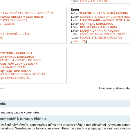
5,5 km
KINO VELKÉ KARLOVICE
Sport
RASA VELKÉ KARLOVICE - JAVORNÍČEK
243 m
SKATEPARK KAROLINSKÁ LAGUNA
KREAČNÍ OBLAST V BESKYDECH
1,3 km
KOUPALIŠTĚ BALATON V NOVÉM HR
VSÁCKÁ TANEČNICE)
1,4 km
FITNESS PARK - WORKOUTOVÉ A P
y - Valašsko
1,5 km
SKI AREÁL KAROLINKA
1,5 km
DĚTSKÝ PARK KAROLINKA
1,6 km
LANOVÁ DRÁHA KAROLINKA
KA JAVORNÍKY - ZÁPAD
3,3 km
LYŽAŘSKÝ AREÁL VRANČA - NOVÝ H
ÍK
4,1 km
KOUPALIŠTĚ VELKÉ KARLOVICE
[
]
Další... (21)
CENTRUM - KAROLINKA
LEKTROKOL KAROLINKA
CENTRUM - VELKÉ KARLOVICE
 CENTRUM ZVONICE SOLÁŇ
BA STANICE SOLÁŇ
 SPA CENTRUM SOLÁŇ
O-ČESKÉ INFOCENTRUM KOHÚTKA
BA STANICE KOHÚTKA
nu ...
Uvedené vzdálenosti 
ánku
u napsány žádné komentáře.
 komentář k tomuto článku
Vážení návštěvníci, komentáře k místu smí vkládat každý a bez přihlášení. Smyslem koment
ostatním. Nejedná se o chatovou místnost. Prosíme všechny přispívající o slušnost a věcn