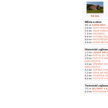
9,6 km
Města a obce
421 m
KAROLINKA
2,6 km
NOVÝ HROZE
5,4 km
VELKÉ KARLO
7,3 km
HALENKOV
8,9 km
HUTISKO-SOL
9,8 km
PROSTŘEDNÍ 
9,9 km
HORNÍ BEČVA
Historické zajímav
1,2 km
LIDOVÁ ARC
2,5 km
KOSTEL SV. 
2,6 km
FOJTSTVÍ (NK
KARLOVICÍCH
4,0 km
DŘEVĚNÝ KOS
KARLOVICÍCH
6,3 km
HORSKÁ CHAT
7,2 km
KAPLE NA RO
8,5 km
ZVONIČKA ZA
8,8 km
FOJTSTVÍ V 
Technické zajímav
771 m
SKLÁRNY V K
8,3 km
ROZHLEDNA M