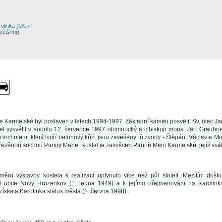
 Karmelské byl postaven v letech 1994-1997. Základní kámen posvětil Sv. otec Jan
el vysvětil v sobotu 12. července 1997 olomoucký arcibiskup mons. Jan Graubner
 vrcholem, který tvoří betonový kříž, jsou zavěšeny tři zvony - Štěpán, Václav a Mo
 dřevěnou sochou Panny Marie. Kostel je zasvěcen Panně Marii Karmelské, jejíž svá
ru výstavby kostela k realizaci uplynulo více než půl století. Mezitím došlo
d obce Nový Hrozenkov (1. ledna 1949) a k jejímu přejmenování na Karolink
získala Karolinka status města (1. června 1998).