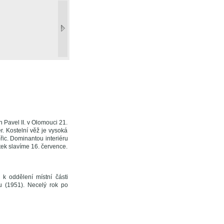
 Pavel II. v Olomouci 21.
. Kostelní věž je vysoká
řic. Dominantou interiéru
tek slavíme 16. července.
 k oddělení místní části
u (1951). Necelý rok po