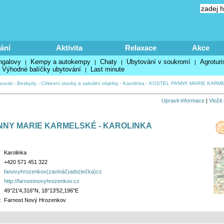
ání
Aktivita
Relaxace
Akce
ngalovy
Kempy a autokempy
Chaty
Ubytování v soukromí
Agroturi
|
|
|
|
Výhodné balíčky ubytování
Last minute
|
avosti
-
Beskydy
-
Církevní stavby a sakrální objekty
-
Karolinka
-
KOSTEL PANNY MARIE KARME
Upravit informace
|
Vložit
NNY MARIE KARMELSKÉ - KAROLINKA
Karolinka
+420 571 451 322
fanovyhrozenkov(zavináč)ado(tečka)cz
http://farnostnovyhrozenkov.cz
49°21'4,316"N, 18°13'52,196"E
:
Farnost Nový Hrozenkov