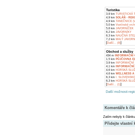
Turistika
3,9 km
TURISTICKÁ T
4,9 km
SOLÁŇ - RE
4,9 km
TANEČNICE (
5,0 km
Vsetínské vrch
5,6 km
JAVORNÍČEK
6,2 km
JAVORNÍKY
6,3 km
NAUČNÁ STEZ
7,2 km
MALÝ JAVORN
[
]
Další... (9)
Obchod a služby
434 m
INFORMAČNÍ 
1,5 km
PŮJČOVNA E
3,9 km
INFORMAČNÍ 
4,1 km
INFORMAČNÍ
4,6 km
HORSKÁ SLUŽ
4,6 km
WELLNESS A
6,3 km
I. SLOVENSK
6,3 km
HORSKÁ SLUŽ
[
]
Další... (1)
Další možnosti regio
Komentáře k čl
Zatím nebyly k článk
Přidejte vlastní