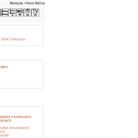
Beskydy / Horní Bečva
ŠENK ZAVADILKA -
LINKA
INGERA V KAROLINCE
ROLINCE
NOVÉM HROZENKOVĚ
ICE
SOLÁNI