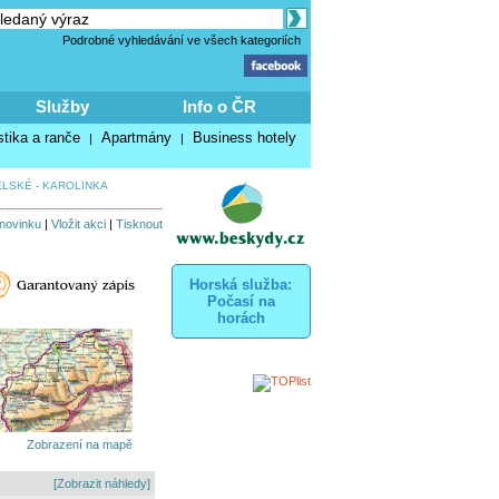
Podrobné vyhledávání ve všech kategoriích
Služby
Info o ČR
stika a ranče
Apartmány
Business hotely
|
|
LSKÉ - KAROLINKA
 novinku
|
Vložit akci
|
Tisknout
Horská služba:
Počasí na
horách
Zobrazení na mapě
[Zobrazit náhledy]