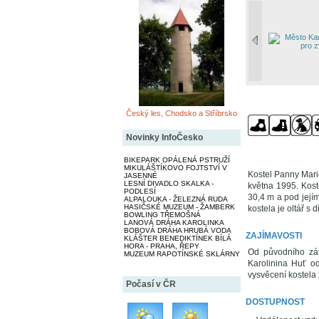
Český les, Chodsko a Stříbrsko
Novinky InfoČesko
BIKEPARK OPÁLENÁ PSTRUŽÍ
MIKULÁŠTÍKOVO FOJTSTVÍ V
Kostel Panny Marie
JASENNÉ
LESNÍ DIVADLO SKALKA -
května 1995. Kost
PODLESÍ
30,4 m a pod jejím
ALPALOUKA - ŽELEZNÁ RUDA
HASIČSKÉ MUZEUM - ŽAMBERK
kostela je oltář s
BOWLING TŘEMOŠNÁ
LANOVÁ DRÁHA KAROLINKA
BOBOVÁ DRÁHA HRUBÁ VODA
ZAJÍMAVOSTI
KLÁŠTER BENEDIKTÍNEK BÍLÁ
HORA - PRAHA, ŘEPY
Od původního zámě
MUZEUM RAPOTÍNSKÉ SKLÁRNY
Karolinina Huť o
vysvěcení kostela 
Počasí v ČR
DOSTUPNOST