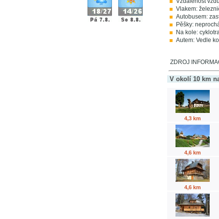
Vzdálenost vzdu
Vlakem: železni
Autobusem: zast
Pěšky: neprochá
Na kole: cyklotr
Autem: Vedle kos
ZDROJ INFORMACÍ: 
V okolí 10 km n
4,3 km
4,6 km
4,6 km