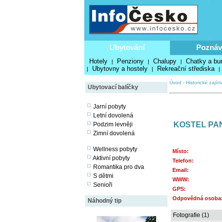
Ubytování
Poznáv
Hotely
Penziony
Chalupy
Chatky a bu
|
|
|
Ubytovny a hostely
Rekreační střediska
|
|
|
Úvod
-
Historické zajím
Ubytovací balíčky
Jarní pobyty
Letní dovolená
KOSTEL PA
Podzim levněji
Zimní dovolená
Wellness pobyty
Místo:
Aktivní pobyty
Telefon:
Romantika pro dva
Email:
S dětmi
WWW:
Senioři
GPS:
Odpovědná osoba
Náhodný tip
Fotografie (1)