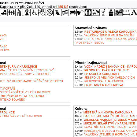
HOTEL DUO *** HORNÍ BEČVA
Kapacita bez přistýlek: 140, v ceně od
455 Kč
(osoba/noc)
Stravování a zábava
1,5 km
RESTAURACE U VLEKU KAROLINKA
NKOV
4,2 km
VALAŠSKÝ ŠENK U VALŮ NA SOLÁNI
VICE
9,9 km
RESTAURACE ZAVADILKA A VALAŠSKÝ 
PROSTŘEDNÍ BEČVA
ANEC
BEČVA
osti
Přírodní zajímavosti
HITEKTURA V KAROLINCE
1,4 km
VODNÍ NÁDRŽ STANOVNICE - KARO
JANA KŘTITELE V NOVÉM HROZENKOVĚ
2,6 km
PP SMRADLAVÁ U KAROLINKY
P) A ROUBENÉ STAVBY VE VELKÝCH
4,1 km
PP SKÁLÍ U KAROLINKY
5,3 km
JEZERO VE VELKÝCH KARLOVICÍCH
TEL SV. PANNY MARIE SNĚŽNÉ VE VELKÝCH
5,7 km
PP BRODSKÁ U HALENKOVA
9,7 km
PR KUTANÝ U HALENKOVA
A PORTÁŠ
ZCESTÍ PODŤATÉ VELKÉ KARLOVICE
 MILOŇOVOU VELKÉ KARLOVICE
HUTISKO-SOLANEC
osti
Kultura
AROLINCE
244 m
MĚSTSKÁ KNIHOVNA KAROLINKA
ILOŇOVÁ - VELKÉ KARLOVICE
402 m
GALERIE AK. MALÍŘE JILJÍHO HART
514 m
VALAŠSKÉ NÁRODNÍ DIVADLO V KA
575 m
MUZEUM SKLÁŘSTVÍ V KAROLINCE
2,4 km
PAMÁTNÍK ANTONÍNA STRNADLA V 
3,9 km
KARLOVSKÉ MUZEUM VELKÉ KARLOV
4,7 km
VALAŠSKÝ ATELIÉR U HOFMANŮ NA 