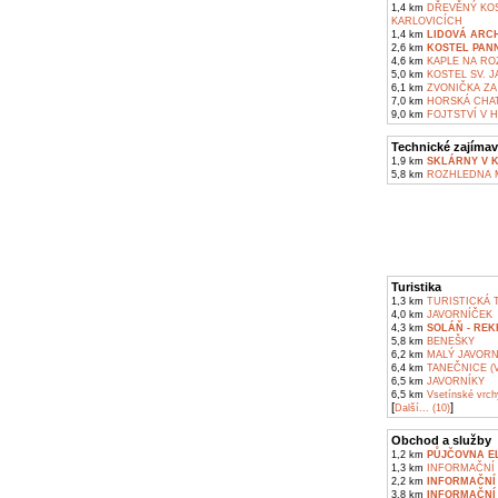
1,4 km
DŘEVĚNÝ KOS
KARLOVICÍCH
1,4 km
LIDOVÁ ARC
2,6 km
KOSTEL PAN
4,6 km
KAPLE NA RO
5,0 km
KOSTEL SV. 
6,1 km
ZVONIČKA ZA
7,0 km
HORSKÁ CHAT
9,0 km
FOJTSTVÍ V 
Technické zajímav
1,9 km
SKLÁRNY V 
5,8 km
ROZHLEDNA M
Turistika
1,3 km
TURISTICKÁ T
4,0 km
JAVORNÍČEK
4,3 km
SOLÁŇ - RE
5,8 km
BENEŠKY
6,2 km
MALÝ JAVORN
6,4 km
TANEČNICE (
6,5 km
JAVORNÍKY
6,5 km
Vsetínské vrch
[
]
Další... (10)
Obchod a služby
1,2 km
PŮJČOVNA E
1,3 km
INFORMAČNÍ 
2,2 km
INFORMAČNÍ
3,8 km
INFORMAČNÍ