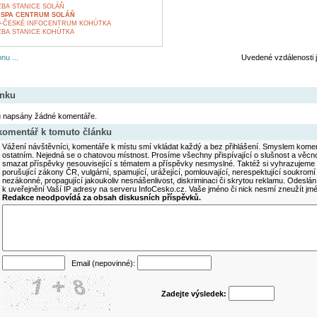
BA STANICE SOLÁŇ
 SPA CENTRUM SOLÁŇ
O-ČESKÉ INFOCENTRUM KOHÚTKA
BA STANICE KOHÚTKA
nu ...
Uvedené vzdálenosti 
ánku
u napsány žádné komentáře.
 komentář k tomuto článku
Vážení návštěvníci, komentáře k místu smí vkládat každý a bez přihlášení. Smyslem koment
ostatním. Nejedná se o chatovou místnost. Prosíme všechny přispívající o slušnost a věcn
smazat příspěvky nesouvisející s tématem a příspěvky nesmyslné. Taktéž si vyhrazujeme 
porušující zákony ČR, vulgární, spamující, urážející, pomlouvající, nerespektující soukromí
nezákonné, propagující jakoukoliv nesnášenlivost, diskriminaci či skrytou reklamu. Odesl
k uveřejnění Vaší IP adresy na serveru InfoCesko.cz. Vaše jméno či nick nesmí zneužít j
Redakce neodpovídá za obsah diskusních příspěvků.
Email (nepovinné):
Zadejte výsledek: