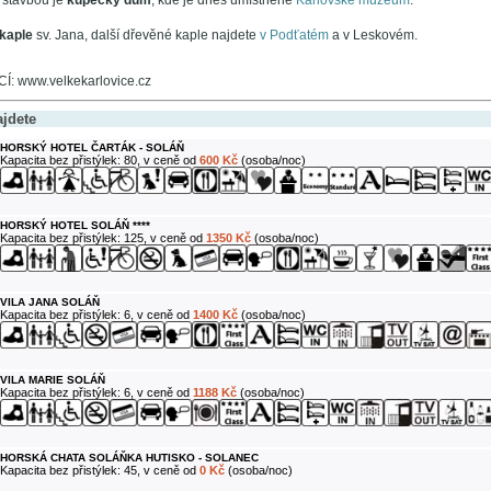
 stavbou je
kupecký dům
, kde je dnes umístněné
Karlovské muzeum
.
kaple
sv. Jana, další dřevěné kaple najdete
v Podťatém
a v Leskovém.
 www.velkekarlovice.cz
ajdete
HORSKÝ HOTEL ČARTÁK - SOLÁŇ
Kapacita bez přistýlek: 80, v ceně od
600 Kč
(osoba/noc)
HORSKÝ HOTEL SOLÁŇ ****
Kapacita bez přistýlek: 125, v ceně od
1350 Kč
(osoba/noc)
VILA JANA SOLÁŇ
Kapacita bez přistýlek: 6, v ceně od
1400 Kč
(osoba/noc)
VILA MARIE SOLÁŇ
Kapacita bez přistýlek: 6, v ceně od
1188 Kč
(osoba/noc)
HORSKÁ CHATA SOLÁŇKA HUTISKO - SOLANEC
Kapacita bez přistýlek: 45, v ceně od
0 Kč
(osoba/noc)