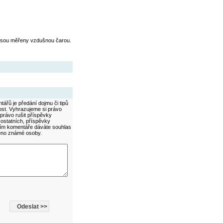
jsou měřeny vzdušnou čarou.
ářů je předání dojmu či tipů
ost. Vyhrazujeme si právo
právo rušit příspěvky
 ostatních, příspěvky
áním komentáře dáváte souhlas
méno známé osoby.