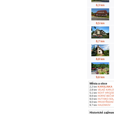
8,3 km
8,5 km
8,7 km
8,8 km
9,6 km
Města a obce
2,2 km
KAROLINKA
2,8 km
VELKÉ KARLO
5,1 km
NOVÝ HROZE
8,6 km
HORNÍ BEČVA
9,0 km
HUTISKO-SOL
9,0 km
PROSTŘEDNÍ 
9,7 km
HALENKOV
Historické zajímav