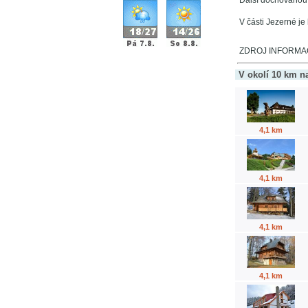
Další dochovanou
V části Jezerné je
ZDROJ INFORMACÍ:
V okolí 10 km n
4,1 km
4,1 km
4,1 km
4,1 km