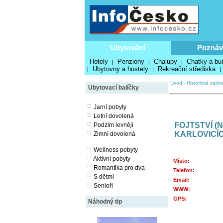
Ubytování
Poznáv
Hotely
Penziony
Chalupy
Chatky a bu
|
|
|
Ubytovny a hostely
Rekreační střediska
|
|
|
Úvod
-
Historické zajím
Ubytovací balíčky
Jarní pobyty
Letní dovolená
FOJTSTVÍ (
Podzim levněji
KARLOVICÍ
Zimní dovolená
Wellness pobyty
Aktivní pobyty
Místo:
Romantika pro dva
Telefon:
S dětmi
Email:
Senioři
WWW:
GPS:
Náhodný tip