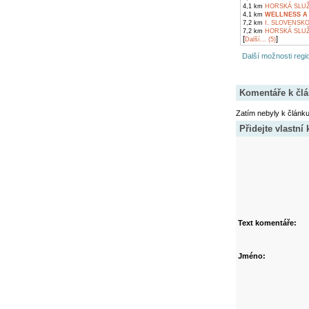
4,1 km
HORSKÁ SLUŽ
4,1 km
WELLNESS A
7,2 km
I. SLOVENSK
7,2 km
HORSKÁ SLUŽ
[
]
Další... (5)
Další možnosti regio
Komentáře k čl
Zatím nebyly k článk
Přidejte vlastní
Text komentáře:
Jméno: