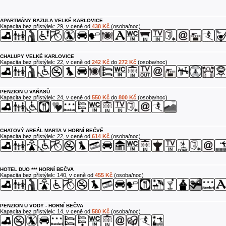
APARTMÁNY RAZULA VELKÉ KARLOVICE
Kapacita bez přistýlek: 29, v ceně od
438 Kč
(osoba/noc)
CHALUPY VELKÉ KARLOVICE
Kapacita bez přistýlek: 22, v ceně od
242 Kč
do
272 Kč
(osoba/noc)
PENZION U VAŇASŮ
Kapacita bez přistýlek: 24, v ceně od
550 Kč
do
800 Kč
(osoba/noc)
CHATOVÝ AREÁL MARTA V HORNÍ BEČVĚ
Kapacita bez přistýlek: 22, v ceně od
614 Kč
(osoba/noc)
HOTEL DUO *** HORNÍ BEČVA
Kapacita bez přistýlek: 140, v ceně od
455 Kč
(osoba/noc)
PENZION U VODY - HORNÍ BEČVA
Kapacita bez přistýlek: 14, v ceně od
580 Kč
(osoba/noc)