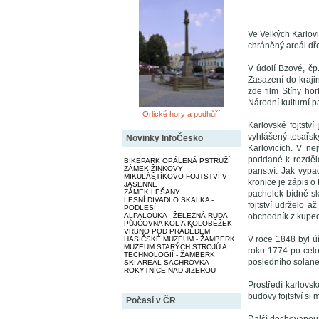
Ve Velkých Karlovi
chráněný areál dř
V údolí Bzové, čp
Zasazení do kraji
zde film Stíny hor
Národní kulturní 
Orlické hory a podhůří
Karlovské fojtstv
vyhlášený tesařský
Novinky InfoČesko
Karlovicích. V ne
poddané k rozdělo
BIKEPARK OPÁLENÁ PSTRUŽÍ
ZÁMEK ŽINKOVY
panství. Jak vypad
MIKULÁŠTÍKOVO FOJTSTVÍ V
kronice je zápis o 
JASENNÉ
ZÁMEK LEŠANY
pacholek bídně sko
LESNÍ DIVADLO SKALKA -
fojtství udrželo a
PODLESÍ
ALPALOUKA - ŽELEZNÁ RUDA
obchodník z kupe
PŮJČOVNA KOL A KOLOBĚŽEK -
VRBNO POD PRADĚDEM
V roce 1848 byl úřa
HASIČSKÉ MUZEUM - ŽAMBERK
MUZEUM STARÝCH STROJŮ A
roku 1774 po celo
TECHNOLOGIÍ - ŽAMBERK
posledního solaneck
SKI AREÁL SACHROVKA -
ROKYTNICE NAD JIZEROU
Prostředí karlovsk
budovy fojtství si
Počasí v ČR