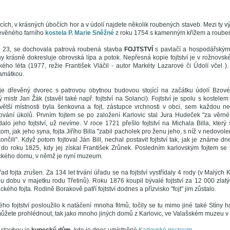
cích, v krásných úbočích hor a v údolí najdete několik roubených staveb. Mezi ty
evěného farního
kostela P. Marie Sněžné
z roku 1754 s kamenným křížem a rouben
. 23, se dochovala patrová roubená stavba
FOJTSTVÍ
s pavlačí a hospodářským
ny krásně dokresluje obrovská lípa a potok. Nepřesná kopie fojtství je v rožnovs
kého léta (1977, režie František Vláčil - autor Markéty Lazarové či Údolí včel ).
památkou.
í je dřevěný dvorec s patrovou obytnou budovou stojící na začátku údolí Bzov
 mistr Jan Žák (stavěl také např. fojtství na Solanci). Fojtství je spolu s kostele
jvětší místnosti byla šenkovna a fojt, zástupce vrchnosti v obci, sem každou n
vání úkolů. Prvním fojtem se po založení Karlovic stal Jura Hudeček "za věrné 
alo jeho fojtství, už nevíme. V roce 1721 přešlo fojtství na Michala Billa, který 
tom, jak jeho syna, fojta Jiřího Billa "zabil pacholek pro ženu jeho, s níž v nedovol
nčili". Když potom fojtoval Ján Bill, nechal postavit fojtství tak, jak je známe dn
ž do roku 1825, kdy jej získal František Zrůnek. Posledním karlovským fojtem se 
ckého domu, v němž je nyní muzeum.
d fojta zrušen. Za 134 let trvání úřadu se na fojtství vystřídaly 4 rody (v Malých Ka
u dobu v majetku rodu Třetinů). Roku 1876 koupil bývalé fojtství za 12 000 zlatý
ého fojta. Rodině Borakově patří fojtství dodnes a přízvisko "fojt" jim zůstalo.
ého fojtství posloužilo k natáčení mnoha filmů, točily se tu mimo jiné také Stíny h
 můžete prohlédnout, tak jako mnoho jiných domů z Karlovic, ve Valašském muzeu v