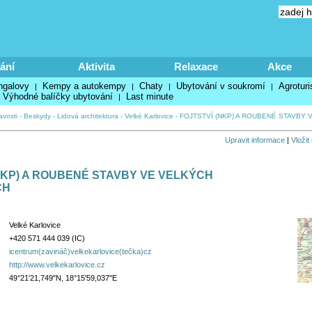
ání
Aktivita
Relaxace
Akce
ngalovy
Kempy a autokempy
Chaty
Ubytování v soukromí
Agroturi
|
|
|
|
Výhodné balíčky ubytování
Last minute
|
avosti
-
Beskydy
-
Lidová architektura
-
Velké Karlovice
-
FOJTSTVÍ (NKP) A ROUBENÉ STAVBY 
Upravit informace
|
Vložit
NKP) A ROUBENÉ STAVBY VE VELKÝCH
CH
Velké Karlovice
+420 571 444 039 (IC)
icentrum(zavináč)velkekarlovice(tečka)cz
http://www.velkekarlovice.cz
49°21'21,749"N, 18°15'59,037"E