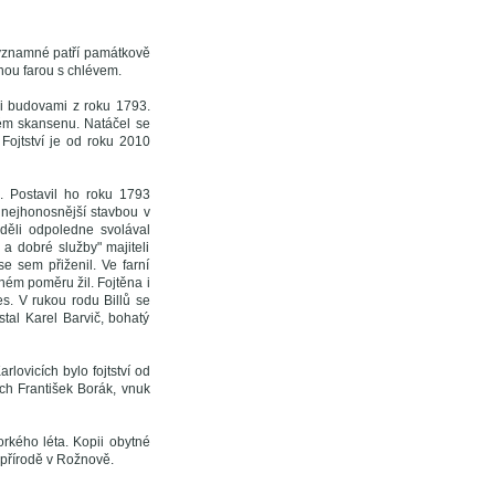
 významné patří památkově
ou farou s chlévem.
i budovami z roku 1793.
kém skansenu. Natáčel se
 Fojtství je od roku 2010
é. Postavil ho roku 1793
m nejhonosnější stavbou v
eděli odpoledne svolával
a dobré služby" majiteli
se sem přiženil. Ve farní
eném poměru žil. Fojtěna i
es. V rukou rodu Billů se
stal Karel Barvič, bohatý
rlovicích bylo fojtství od
ch František Borák, vnuk
orkého léta. Kopii obytné
 přírodě v Rožnově.