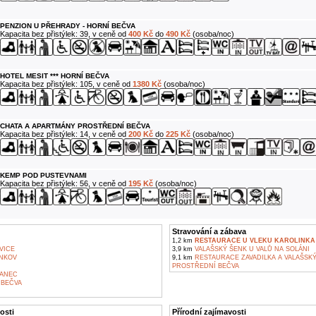
PENZION U PŘEHRADY - HORNÍ BEČVA
Kapacita bez přistýlek: 39, v ceně od
400 Kč
do
490 Kč
(osoba/noc)
HOTEL MESIT *** HORNÍ BEČVA
Kapacita bez přistýlek: 105, v ceně od
1380 Kč
(osoba/noc)
CHATA A APARTMÁNY PROSTŘEDNÍ BEČVA
Kapacita bez přistýlek: 14, v ceně od
200 Kč
do
225 Kč
(osoba/noc)
KEMP POD PUSTEVNAMI
Kapacita bez přistýlek: 56, v ceně od
195 Kč
(osoba/noc)
Stravování a zábava
1,2 km
RESTAURACE U VLEKU KAROLINKA
VICE
3,9 km
VALAŠSKÝ ŠENK U VALŮ NA SOLÁNI
NKOV
9,1 km
RESTAURACE ZAVADILKA A VALAŠSKÝ 
PROSTŘEDNÍ BEČVA
ANEC
BEČVA
osti
Přírodní zajímavosti