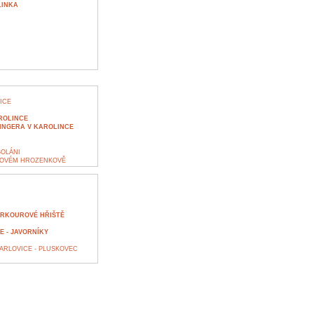
LINKA
ICE
ROLINCE
TINGERA V KAROLINCE
SOLÁNI
NOVÉM HROZENKOVĚ
ARKOUROVÉ HŘIŠTĚ
E - JAVORNÍKY
ARLOVICE - PLUSKOVEC