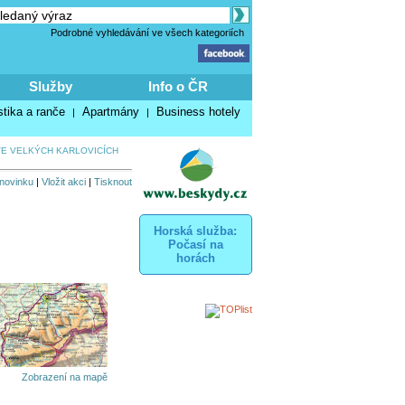
Podrobné vyhledávání ve všech kategoriích
Služby
Info o ČR
stika a ranče
Apartmány
Business hotely
|
|
VE VELKÝCH KARLOVICÍCH
 novinku
|
Vložit akci
|
Tisknout
Horská služba:
Počasí na
horách
Zobrazení na mapě