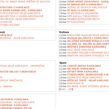
TEL SV. PANNY MARIE SNĚŽNÉ VE VELKÝCH
2,4 km
VODNÍ NÁDRŽ STANOVNICE - KARO
3,4 km
PP SMRADLAVÁ U KAROLINKY
HITEKTURA V KAROLINCE
3,8 km
JEZERO VE VELKÝCH KARLOVICÍCH
NY MARIE KARMELSKÉ - KAROLINKA
5,2 km
PP SKÁLÍ U KAROLINKY
ZCESTÍ PODŤATÉ VELKÉ KARLOVICE
7,8 km
PP BRODSKÁ U HALENKOVA
JANA KŘTITELE V NOVÉM HROZENKOVĚ
8,2 km
NPR RAZULA V BESKYDECH
 MILOŇOVOU VELKÉ KARLOVICE
9,0 km
PRAMEN ROŽNOVSKÉ BEČVY
A PORTÁŠ
9,4 km
PP KUDLAČENA
HUTISKO-SOLANEC
osti
Kultura
KAROLINCE
1,4 km
KARLOVSKÉ MUZEUM VELKÉ KARLOV
ILOŇOVÁ - VELKÉ KARLOVICE
2,0 km
MUZEUM SKLÁŘSTVÍ V KAROLINCE
2,1 km
VALAŠSKÉ NÁRODNÍ DIVADLO V KA
2,2 km
GALERIE AK. MALÍŘE JILJÍHO HAR
2,6 km
MĚSTSKÁ KNIHOVNA KAROLINKA
2,9 km
KINO VELKÉ KARLOVICE
4,1 km
VALAŠSKÝ ATELIÉR U HOFMANŮ NA 
4,9 km
PAMÁTNÍK ANTONÍNA STRNADLA V 
Sport
RASA VELKÉ KARLOVICE - JAVORNÍČEK
1,1 km
LANOVÁ DRÁHA KAROLINKA
1,2 km
SKI AREÁL KAROLINKA
KREAČNÍ OBLAST V BESKYDECH
1,2 km
DĚTSKÝ PARK KAROLINKA
1,2 km
FITNESS PARK - WORKOUTOVÉ A P
ÍK
1,6 km
KOUPALIŠTĚ VELKÉ KARLOVICE
VSÁCKÁ TANEČNICE)
1,8 km
BĚŽECKÉ TRATĚ - VELKÉ KARLOVIC
2,0 km
KARLOVSKÁ 50
y - Valašsko
2,0 km
SKI AREÁL SYNOT KYČERKA VELKÉ K
[
]
Další... (30)
LEKTROKOL KAROLINKA
CENTRUM - VELKÉ KARLOVICE
 CENTRUM - KAROLINKA
 CENTRUM ZVONICE SOLÁŇ