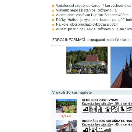
Vzdálenost vzdušnou čarou: 7 km východně od
Vlakem: nejbližší stanice Rožnov p. R.
Autobusem: zastávka Hutisko-Solanec 400 m
Pěšky: Hutisko je výchozím bodem pro pěší turist
Na kole: obcí prochází cyklotrasa 6014
Autem: po silnice E442 z Rožnova p. R. na Sl
ZDROJ INFORMACÍ: propagační materiál z farnosti,
V okolí 10 km najdete
KEMP POD PUSTEVNAMI
Kapacita bez přistýlek: 56, v ceně
3,3 km
HORSKÁ CHATA SOLÁŇKA HUTISK
Kapacita bez přistýlek: 45, v ceně