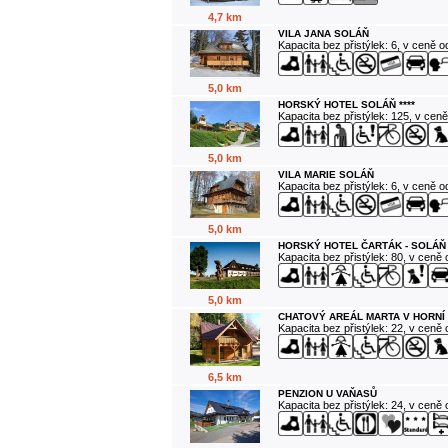
4,7 km
VILA JANA SOLÁŇ
Kapacita bez přistýlek: 6, v ceně 
5,0 km
HORSKÝ HOTEL SOLÁŇ ****
Kapacita bez přistýlek: 125, v cen
5,0 km
VILA MARIE SOLÁŇ
Kapacita bez přistýlek: 6, v ceně 
5,0 km
HORSKÝ HOTEL ČARTÁK - SOLÁŇ
Kapacita bez přistýlek: 80, v ceně
5,0 km
CHATOVÝ AREÁL MARTA V HORNÍ
Kapacita bez přistýlek: 22, v ceně
6,5 km
PENZION U VAŇASŮ
Kapacita bez přistýlek: 24, v ceně