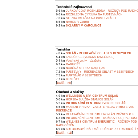
Technické zajímavosti
5,6 km
JURKOVIČOVA ROZHLEDNA - ROŽNOV POD RADH
6,6 km
ROZHLEDNA CYRILKA NA PUSTEVNÁCH
7,6 km
STEZKA VALAŠKA NA PUSTEVNÁCH
8,5 km
NÁHON V ZUBŘÍ
9,2 km
SKLÁRNY V KAROLINCE
Turistika
4,8 km
SOLÁŇ - REKREAČNÍ OBLAST V BESKYDECH
5,4 km
TANEČNICE (VSÁCKÁ TANEČNICE)
5,4 km
Vsetínské vrchy - Valašsko
6,7 km
RADHOŠŤ
7,1 km
NAUČNÁ STEZKA RADEGAST
7,2 km
PUSTEVNY - REKREAČNÍ OBLAST V BESKYDECH
7,5 km
MARTIŇÁK V BESKYDECH
7,7 km
BENEŠKY
[
]
Další... (6)
Obchod a služby
4,9 km
WELLNESS A SPA CENTRUM SOLÁŇ
5,0 km
HORSKÁ SLUŽBA STANICE SOLÁŇ
5,2 km
INFORMAČNÍ CENTRUM ZVONICE SOLÁŇ
5,5 km
MOBILNÍ VÍŘIVKA - ZAŽIJTE RELAX V MÍSTĚ VAŠÍ
REKREACE
5,9 km
RELAXAČNÍM CENTRUM EROPLÁN ROŽNOV P. R.
6,3 km
INFORMAČNÍ CENTRUM - ROŽNOV POD RADHOŠ
6,7 km
WELLNESS CENTRUM ENERGETIC - ROŽNOV POD
RADHOŠTĚM
6,9 km
AUTOBUSOVÉ NÁDRAŽÍ ROŽNOV POD RADHOŠTĚ
[
]
Další... (11)