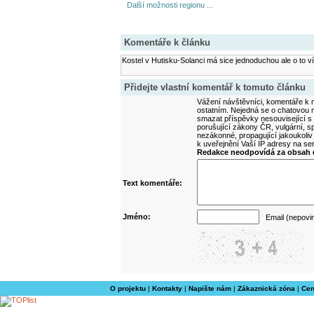
Další možnosti regionu ...
Komentáře k článku
Kostel v Hutisku-Solanci má sice jednoduchou ale o to víc
Přidejte vlastní komentář k tomuto článku
Vážení návštěvníci, komentáře k m
ostatním. Nejedná se o chatovou m
smazat příspěvky nesouvisející s
porušující zákony ČR, vulgární, sp
nezákonné, propagující jakoukoliv
k uveřejnění Vaší IP adresy na s
Redakce neodpovídá za obsah d
Text komentáře:
Jméno:
Email (nepovi
O projektu
|
Kontakty
|
Napište nám
|
Zákaznická zóna
|
Cen