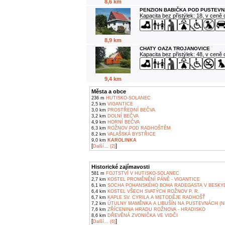
8,6 km
PENZION BABIČKA POD PUSTEVN
Kapacita bez přistýlek: 18, v ceně
8,9 km
CHATY OAZA TROJANOVICE
Kapacita bez přistýlek: 48, v ceně
9,4 km
Města a obce
236 m
HUTISKO-SOLANEC
2,5 km
VIGANTICE
3,0 km
PROSTŘEDNÍ BEČVA
3,2 km
DOLNÍ BEČVA
4,9 km
HORNÍ BEČVA
6,3 km
ROŽNOV POD RADHOŠTĚM
8,2 km
VALAŠSKÁ BYSTŘICE
9,0 km
KAROLINKA
[
]
Další... (2)
Historické zajímavosti
581 m
FOJTSTVÍ V HUTISKO-SOLANEC
2,7 km
KOSTEL PROMĚNĚNÍ PÁNĚ - VIGANTICE
6,1 km
SOCHA POHANSKÉHO BOHA RADEGASTA V BESKY
6,4 km
KOSTEL VŠECH SVATÝCH ROŽNOV P. R.
6,7 km
KAPLE SV. CYRILA A METODĚJE RADHOŠŤ
7,2 km
ÚTULNY MAMĚNKA A LIBUŠÍN NA PUSTEVNÁCH (N
7,6 km
ZŘÍCENINA HRADU ROŽNOVA - HRADISKO
8,6 km
DŘEVĚNÁ ZVONIČKA VE VIDČI
[
]
Další... (6)