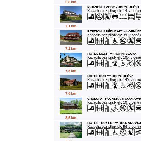
6,8 km
PENZION U VODY - HORNÍ BEČVA
Kapacita bez přistýlek: 14, v ceně
7,1 km
PENZION U PŘEHRADY - HORNÍ B
Kapacita bez přistýlek: 39, v ceně
7,2 km
HOTEL MESIT *** HORNÍ BEČVA
Kapacita bez přistýlek: 105, v cen
7,5 km
HOTEL DUO *** HORNÍ BEČVA
Kapacita bez přistýlek: 140, v cen
7,6 km
CHALUPA TROJANKA TROJANOVI
Kapacita bez přistýlek: 10, v ceně
8,5 km
HOTEL TROYER **** TROJANOVIC
Kapacita bez přistýlek: 54, v ceně