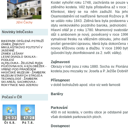
Kostel vyhořel roku 1748, zachránila se pouze 
zděného kostela. Věž byla přistavěna až v roce 18
Křenkovi, který se na něm zadlužil. Na jeh
Osamostatnění od nadřízené farnosti Rožnov p. Rad
se událo roku 1843. Zděná fara byla postavena v
Jižní Čechy
stylu venkovského pozdního baroka, jednolodní. 
Hlavní oltář je z roku 1780. Mramorový svatostá
Novinky InfoČesko
stůl s ambonem je nový, posvěcený v roce 1996,
vymaloval fresku na vítězném oblouku, jeho dalš
BIKEPARK OPÁLENÁ PSTRUŽÍ
prošel generální úpravou, která byla dokončena v
ZÁMEK ŽINKOVY
MIKULÁŠTÍKOVO FOJTSTVÍ V
novou křížovou cestu a dlažbu. V roce 1990 by
JASENNÉ
(původní byly zkonfiskované za 2. svět. války).
ZÁMEK LEŠANY
LESNÍ DIVADLO SKALKA -
PODLESÍ
Zajímavosti
ALPALOUKA - ŽELEZNÁ RUDA
PŮJČOVNA KOL A KOLOBĚŽEK -
Obrazy v lodi jsou z roku 1880. Socha sv. Floriá
VRBNO POD PRADĚDEM
kostela jsou mozaiky sv. Josefa a P. Ježíše Dobr
HASIČSKÉ MUZEUM - ŽAMBERK
MUZEUM STARÝCH STROJŮ A
TECHNOLOGIÍ - ŽAMBERK
Přístupnost
SKI AREÁL SACHROVKA -
v době bohslužeb apod. více viz web farnosti
ROKYTNICE NAD JIZEROU
Bariéry
Počasí v ČR
Parkování
400 m od kostela, v centru obce je odstavné par
však dostatek parkovacích ploch.
Dostupnost