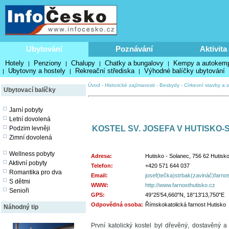
Ubytování
Poznávání
Aktivita
Hotely
Penziony
Chalupy
Chatky a bungalovy
Kempy a autokem
|
|
|
|
Ubytovny a hostely
Rekreační střediska
Výhodné balíčky ubytování
|
|
|
Úvod
-
Historické zajímavosti
-
Beskydy
-
Církevní stavby a s
Ubytovací balíčky
Jarní pobyty
Letní dovolená
KOSTEL SV. JOSEFA V HUTISKO
Podzim levněji
Zimní dovolená
Wellness pobyty
Adresa:
Hutisko - Solanec, 756 62 Hutisk
Aktivní pobyty
Telefon:
+420 571 644 037
Romantika pro dva
Email:
josef(tečka)strbak(zavináč)farnost
S dětmi
WWW:
http://www.farnosthutisko.cz
Senioři
GPS:
49°25'54,660"N, 18°13'13,750"E
Odpovědná osoba:
Římskokatolická farnost Hutisko
Náhodný tip
První katolický kostel byl dřevěný, dostavěný 