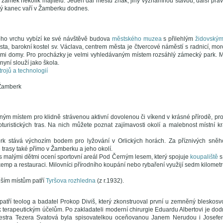
 zámek několik majitelů. Jeden dal městu znak, jiný významnou stavbu, další právo
 kanec vaří v Žamberku dodnes.
ého vrchu vybízí ke své návštěvě budova
městského muzea
s přilehlým
židovským
sta, barokní kostel sv. Václava, centrem města je čtvercové náměstí s radnicí, m
kými domy. Pro procházky je velmi vyhledávaným místem rozsáhlý zámecký park. M
yní slouží jako škola.
rojů a technologií
Žamberk
ným místem pro klidně strávenou aktivní dovolenou či víkend v krásné přírodě, pr
loturistických tras. Na nich můžete poznat zajímavosti okolí a malebnost místní kr
k stává výchozím bodem pro lyžování v Orlických horách. Za příznivých sně
trasy také přímo v Žamberku a jeho okolí.
s malými dětmi ocení sportovní areál Pod Černým lesem, který spojuje
koupaliště
s
 kemp a restauraci. Milovníci přírodního koupání nebo rybaření využijí sedm kilome
ším místům patří
Tyršova rozhledna
(z r.1932).
patří teolog a badatel Prokop Diviš, který zkonstruoval první u zemněný bleskosv
y k terapeutickým účelům. Po zakladateli moderní chirurgie Eduardu Albertovi je 
sestra Tezera Svatová byla spisovatelkou oceňovanou Janem Nerudou i Josef