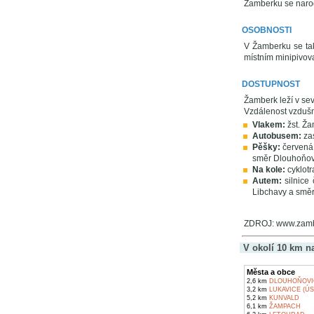
Žamberku se narodi
OSOBNOSTI
V Žamberku se ta
místním minipivov
DOSTUPNOST
Žamberk leží v sev
Vzdálenost vzduš
Vlakem:
žst. Ža
Autobusem:
zas
Pěšky:
červená 
směr Dlouhoňovi
Na kole:
cyklotr
Autem:
silnice 
Libchavy a směr
ZDROJ: www.zamb
V okolí 10 km n
Města a obce
2,6 km
DLOUHOŇOVI
3,2 km
LUKAVICE (ÚS
5,2 km
KUNVALD
6,1 km
ŽAMPACH