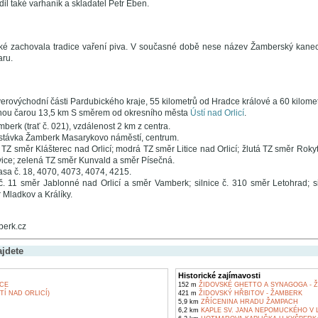
l také varhaník a skladatel Petr Eben.
ké zachovala tradice vaření piva. V současné době nese název Žamberský kanec
aru.
erovýchodní části Pardubického kraje, 55 kilometrů od Hradce králové a 60 kilome
nou čarou 13,5 km S směrem od okresního města
Ústí nad Orlicí
.
mberk (trať č. 021), vzdálenost 2 km z centra.
távka Žamberk Masarykovo náměstí, centrum.
TZ směr Klášterec nad Orlicí; modrá TZ směr Litice nad Orlicí; žlutá TZ směr Roky
ce; zelená TZ směr Kunvald a směr Písečná.
asa č. 18, 4070, 4073, 4074, 4215.
č. 11 směr Jablonné nad Orlicí a směr Vamberk; silnice č. 310 směr Letohrad; 
 Mladkov a Králíky.
erk.cz
ajdete
Historické zajímavosti
CE
152 m
ŽIDOVSKÉ GHETTO A SYNAGOGA - 
TÍ NAD ORLICÍ)
421 m
ŽIDOVSKÝ HŘBITOV - ŽAMBERK
5,9 km
ZŘÍCENINA HRADU ŽAMPACH
6,2 km
KAPLE SV. JANA NEPOMUCKÉHO V