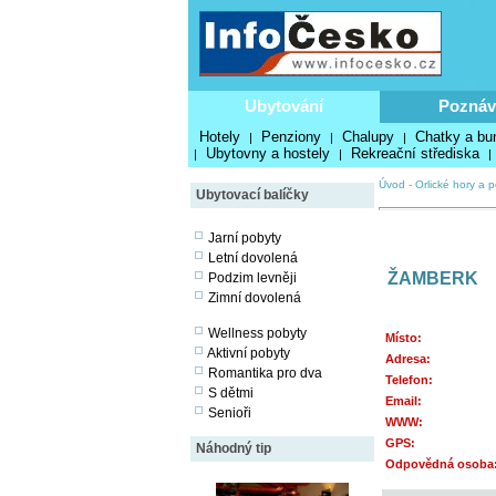
Ubytování
Poznáv
Hotely
Penziony
Chalupy
Chatky a bu
|
|
|
Ubytovny a hostely
Rekreační střediska
|
|
|
Úvod
-
Orlické hory a 
Ubytovací balíčky
Jarní pobyty
Letní dovolená
ŽAMBERK
Podzim levněji
Zimní dovolená
Wellness pobyty
Místo:
Aktivní pobyty
Adresa:
Romantika pro dva
Telefon:
S dětmi
Email:
Senioři
WWW:
GPS:
Náhodný tip
Odpovědná osoba