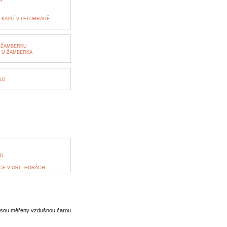
A
 KAPLÍ V LETOHRADĚ
 ŽAMBERKU
Á U ŽAMBERKA
LD
AD
Y
CE V ORL. HORÁCH
jsou měřeny vzdušnou čarou.