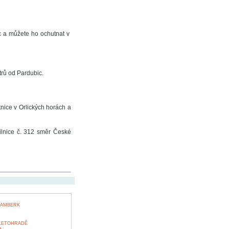
 a můžete ho ochutnat v
trů od Pardubic.
tnice v Orlických horách a
silnice č. 312 směr České
ŽAMBERK
 LETOHRADĚ