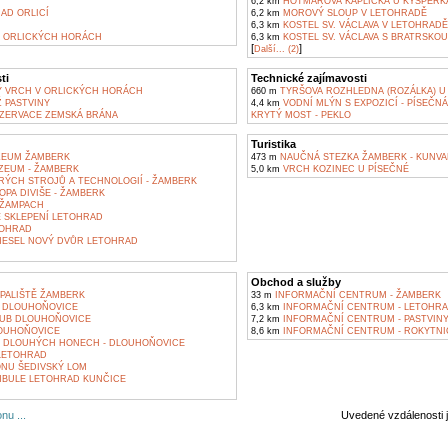
6,2 km
HOTMAROVA KAPLIČKA U KYŠPERK
AD ORLICÍ
6,2 km
MOROVÝ SLOUP V LETOHRADĚ
6,3 km
KOSTEL SV. VÁCLAVA V LETOHRADĚ
 ORLICKÝCH HORÁCH
6,3 km
KOSTEL SV. VÁCLAVA S BRATRSKOU
[
]
Další... (2)
ti
Technické zajímavosti
 VRCH V ORLICKÝCH HORÁCH
660 m
TYRŠOVA ROZHLEDNA (ROZÁLKA) U
 PASTVINY
4,4 km
VODNÍ MLÝN S EXPOZICÍ - PÍSEČN
ZERVACE ZEMSKÁ BRÁNA
KRYTÝ MOST - PEKLO
Turistika
EUM ŽAMBERK
473 m
NAUČNÁ STEZKA ŽAMBERK - KUNVA
ZEUM - ŽAMBERK
5,0 km
VRCH KOZINEC U PÍSEČNÉ
ÝCH STROJŮ A TECHNOLOGIÍ - ŽAMBERK
PA DIVIŠE - ŽAMBERK
ŽAMPACH
 SKLEPENÍ LETOHRAD
OHRAD
ESEL NOVÝ DVŮR LETOHRAD
Obchod a služby
PALIŠTĚ ŽAMBERK
33 m
INFORMAČNÍ CENTRUM - ŽAMBERK
 DLOUHOŇOVICE
6,3 km
INFORMAČNÍ CENTRUM - LETOHR
UB DLOUHOŇOVICE
7,2 km
INFORMAČNÍ CENTRUM - PASTVIN
OUHOŇOVICE
8,6 km
INFORMAČNÍ CENTRUM - ROKYTNI
A DLOUHÝCH HONECH - DLOUHOŇOVICE
LETOHRAD
ONU ŠEDIVSKÝ LOM
MBULE LETOHRAD KUNČICE
nu ...
Uvedené vzdálenosti 