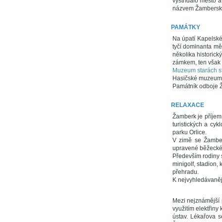
vystřídalo město a
názvem Žamberský
PAMÁTKY
Na úpatí Kapelsk
tyčí dominanta mě
několika historic
zámkem, ten však n
Muzeum starách st
Hasičské muzeum
Památník odboje 
RELAXACE
Žamberk je příjem
turistických a cyk
parku Orlice.
V zimě se Žamber
upravené běžecké 
Především rodiny 
minigolf, stadion,
přehradu.
K nejvyhledávaněj
Mezi nejznámější 
využitím elektřin
ústav. Lékařova 