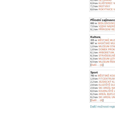
6,2 km
LETOHRAD
6,9 km
KLÁŠTEREC N
7,2 km
PASTVINY
8,6 km
ROKYTNICE V
Přírodní zajímavos
660 m
SEDLOŇOVSKÝ
7,0 km
VODNÍ NÁDRŽ
9,1 km
PŘÍRODNÍ RE
Kultura
355 m
MĚSTSKÉ MUZ
987 m
HASIČSKÉ MU
1,0 km
MUZEUM STAR
1,6 km
DOMEK PROKO
6,1 km
ARBORETUM 
6,3 km
STRAŠIDELNÉ
6,3 km
MUZEUM LET
6,5 km
MUZEUM ŘEM
[
]
Další... (1)
Sport
760 m
MĚSTSKÉ KOU
1,9 km
FITCENTRUM
2,2 km
JEZDECKÝ KL
2,6 km
KLUZIŠTĚ DL
2,9 km
SKI AREÁL N
6,0 km
KOUPALIŠTĚ 
6,2 km
AREÁL BIATL
6,2 km
SKI AREÁL U
[
]
Další... (4)
Další možnosti regio