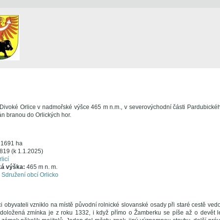
í Divoké Orlice v nadmořské výšce 465 m n.m., v severovýchodní části Pardubickéh
n branou do Orlických hor.
:
1691 ha
819 (k 1.1.2025)
licí
ká výška:
465 m n. m.
Sdružení obcí Orlicko
íci obyvateli vzniklo na místě původní rolnické slovanské osady při staré cestě ve
doložená zmínka je z roku 1332, i když přímo o Žamberku se píše až o devět le