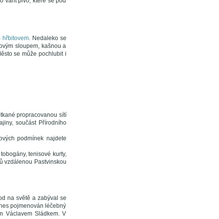
 vařit pivo, které se pod
 hřbitovem
. Nedaleko se
orovým sloupem, kašnou a
ěsto se může pochlubit i
otkané propracovanou sítí
ajiny, součást Přírodního
hových podmínek najdete
 tobogány, tenisové kurty,
trů vzdálenou Pastvinskou
od na světě a zabýval se
dodnes pojmenován léčebný
em Václavem Sládkem. V