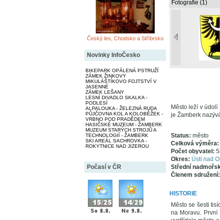
Fotografie (1)
Český les, Chodsko a Stříbrsko
Novinky InfoČesko
BIKEPARK OPÁLENÁ PSTRUŽÍ
ZÁMEK ŽINKOVY
MIKULÁŠTÍKOVO FOJTSTVÍ V
JASENNÉ
ZÁMEK LEŠANY
LESNÍ DIVADLO SKALKA -
PODLESÍ
Město leží v údol
ALPALOUKA - ŽELEZNÁ RUDA
PŮJČOVNA KOL A KOLOBĚŽEK -
je Žamberk nazývá
VRBNO POD PRADĚDEM
HASIČSKÉ MUZEUM - ŽAMBERK
MUZEUM STARÝCH STROJŮ A
Status:
město
TECHNOLOGIÍ - ŽAMBERK
SKI AREÁL SACHROVKA -
Celková výměra
ROKYTNICE NAD JIZEROU
Počet obyvatel:
5
Okres:
Ústí nad Or
Počasí v ČR
Střední nadmořs
Členem sdružení:
HISTORIE
Město se šesti tis
na Moravu. První 