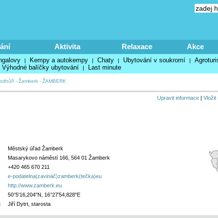
ání
Aktivita
Relaxace
Akce
ngalovy
Kempy a autokempy
Chaty
Ubytování v soukromí
Agroturi
|
|
|
|
Výhodné balíčky ubytování
Last minute
|
podhůří
-
Žamberk
-
ŽAMBERK
Upravit informace
|
Vložit
Městský úřad Žamberk
Masarykovo náměstí 166, 564 01 Žamberk
+420 465 670 211
e-podatelna(zavináč)zamberk(tečka)eu
http://www.zamberk.eu
50°5'16,204"N, 16°27'54,828"E
:
Jiří Dytrt, starosta