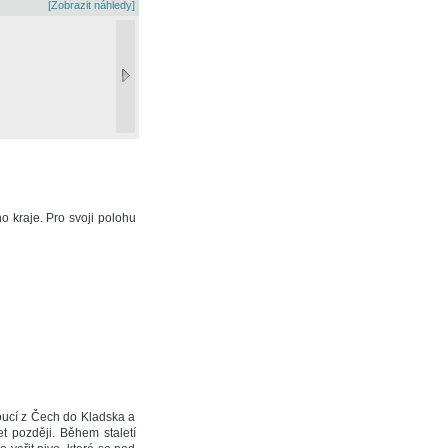
[Zobrazit náhledy]
o kraje. Pro svoji polohu
doucí z Čech do Kladska a
t později. Během staletí