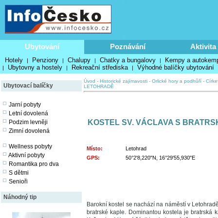
Ubytování
Poznávání
Aktivita
Hotely
Penziony
Chalupy
Chatky a bungalovy
Kempy a autokem
|
|
|
|
Ubytovny a hostely
Rekreační střediska
Výhodné balíčky ubytování
|
|
|
Úvod
-
Historické zajímavosti
-
Orlické hory a podhůří
-
Círke
Ubytovací balíčky
LETOHRADĚ
Jarní pobyty
Letní dovolená
KOSTEL SV. VÁCLAVA S BRATRS
Podzim levněji
Zimní dovolená
Wellness pobyty
Místo:
Letohrad
Aktivní pobyty
GPS:
50°2'8,220"N, 16°29'55,930"E
Romantika pro dva
S dětmi
Senioři
Náhodný tip
Barokní kostel se nachází na náměstí v Letohradě a
bratrské kaple. Dominantou kostela je bratrská 