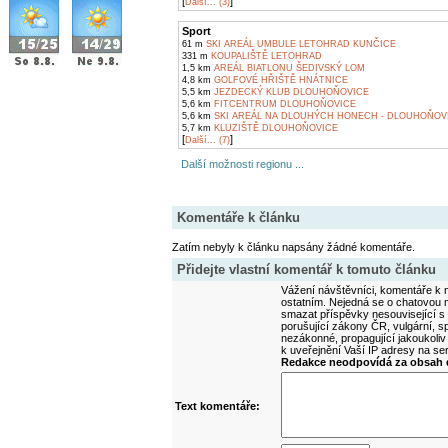
[
]
Další... (3)
Sport
61 m
SKI AREÁL UMBULE LETOHRAD KUNČICE
331 m
KOUPALIŠTĚ LETOHRAD
1,5 km
AREÁL BIATLONU ŠEDIVSKÝ LOM
4,8 km
GOLFOVÉ HŘIŠTĚ HNÁTNICE
5,5 km
JEZDECKÝ KLUB DLOUHOŇOVICE
5,6 km
FITCENTRUM DLOUHOŇOVICE
5,6 km
SKI AREÁL NA DLOUHÝCH HONECH - DLOUHOŇOV
5,7 km
KLUZIŠTĚ DLOUHOŇOVICE
[
]
Další... (7)
Další možnosti regionu ...
Komentáře k článku
Zatím nebyly k článku napsány žádné komentáře.
Přidejte vlastní komentář k tomuto článku
Vážení návštěvníci, komentáře k m
ostatním. Nejedná se o chatovou m
smazat příspěvky nesouvisející s
porušující zákony ČR, vulgární, sp
nezákonné, propagující jakoukoliv
k uveřejnění Vaší IP adresy na s
Redakce neodpovídá za obsah d
Text komentáře: