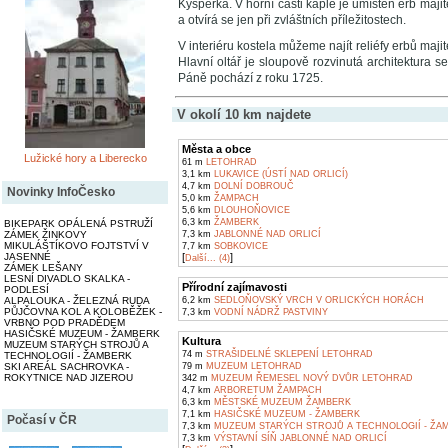
Kyšperka. V horní části kaple je umístěn erb maj
a otvírá se jen při zvláštních příležitostech.
V interiéru kostela můžeme najít reliéfy erbů majit
Hlavní oltář je sloupově rozvinutá architektura s
Páně pochází z roku 1725.
V okolí 10 km najdete
Města a obce
Lužické hory a Liberecko
61 m
LETOHRAD
3,1 km
LUKAVICE (ÚSTÍ NAD ORLICÍ)
4,7 km
DOLNÍ DOBROUČ
Novinky InfoČesko
5,0 km
ŽAMPACH
5,6 km
DLOUHOŇOVICE
6,3 km
ŽAMBERK
BIKEPARK OPÁLENÁ PSTRUŽÍ
ZÁMEK ŽINKOVY
7,3 km
JABLONNÉ NAD ORLICÍ
MIKULÁŠTÍKOVO FOJTSTVÍ V
7,7 km
SOBKOVICE
JASENNÉ
[
]
Další... (4)
ZÁMEK LEŠANY
LESNÍ DIVADLO SKALKA -
Přírodní zajímavosti
PODLESÍ
ALPALOUKA - ŽELEZNÁ RUDA
6,2 km
SEDLOŇOVSKÝ VRCH V ORLICKÝCH HORÁCH
PŮJČOVNA KOL A KOLOBĚŽEK -
7,3 km
VODNÍ NÁDRŽ PASTVINY
VRBNO POD PRADĚDEM
HASIČSKÉ MUZEUM - ŽAMBERK
Kultura
MUZEUM STARÝCH STROJŮ A
74 m
STRAŠIDELNÉ SKLEPENÍ LETOHRAD
TECHNOLOGIÍ - ŽAMBERK
SKI AREÁL SACHROVKA -
79 m
MUZEUM LETOHRAD
ROKYTNICE NAD JIZEROU
342 m
MUZEUM ŘEMESEL NOVÝ DVŮR LETOHRAD
4,7 km
ARBORETUM ŽAMPACH
6,3 km
MĚSTSKÉ MUZEUM ŽAMBERK
7,1 km
HASIČSKÉ MUZEUM - ŽAMBERK
Počasí v ČR
7,3 km
MUZEUM STARÝCH STROJŮ A TECHNOLOGIÍ - ŽA
7,3 km
VÝSTAVNÍ SÍŇ JABLONNÉ NAD ORLICÍ