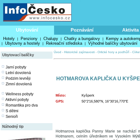
Ubytování
Poznávání
Aktivita
Hotely
Penziony
Chalupy
Chatky a bungalovy
Kempy a autokem
|
|
|
|
Ubytovny a hostely
Rekreační střediska
Výhodné balíčky ubytování
|
|
|
Úvod
-
Historické zajímavosti
-
Orlické hory a podhůří
-
Círke
Ubytovací balíčky
Jarní pobyty
Letní dovolená
HOTMAROVA KAPLIČKA U KYŠP
Podzim levněji
Zimní dovolená
Wellness pobyty
Místo:
Kyšperk
Aktivní pobyty
GPS:
50°2'16,580"N, 16°30'16,770"E
Romantika pro dva
S dětmi
Senioři
Náhodný tip
Hotmarova kaplička Panny Marie se nachází 
Hotmarem, celním úředníkem ve Vysokém Mýtě. 