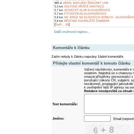
985 m
AREÁL BIATLONU ŠEDIVSKÝ LOM
5,3 km
GOLFOVÉ HŘIŠTĚ HNÁTNICE
5,7 km
JEZDECKÝ KLUB DLOUHOŇOVICE
5,7 km
FITCENTRUM DLOUHOŇOVICE
5,8 km
SKI AREÁL NA DLOUHÝCH HONECH - DLOUHOŇOV
5,8 km
MĚSTSKÉ KOUPALIŠTĚ ŽAMBERK
[
]
Další... (6)
Další možnosti regionu ...
Komentáře k článku
Zatím nebyly k článku napsány žádné komentáře.
Přidejte vlastní komentář k tomuto článku
Vážení návštěvníci, komentáře k m
ostatním. Nejedná se o chatovou m
smazat příspěvky nesouvisející s
porušující zákony ČR, vulgární, sp
nezákonné, propagující jakoukoliv
k uveřejnění Vaší IP adresy na s
Redakce neodpovídá za obsah d
Text komentáře:
Jméno:
Email (nepovi