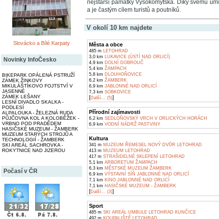
nejstarší památky Vysokomýtska. Díky svému umí
a je častým cílem turistů a poutníků.
V okolí 10 km najdete
Slovácko a Bílé Karpaty
Města a obce
485 m
LETOHRAD
3,0 km
LUKAVICE (ÚSTÍ NAD ORLICÍ)
Novinky InfoČesko
4,9 km
DOLNÍ DOBROUČ
5,4 km
ŽAMPACH
5,8 km
DLOUHOŇOVICE
BIKEPARK OPÁLENÁ PSTRUŽÍ
ZÁMEK ŽINKOVY
6,2 km
ŽAMBERK
MIKULÁŠTÍKOVO FOJTSTVÍ V
6,9 km
JABLONNÉ NAD ORLICÍ
JASENNÉ
7,3 km
SOBKOVICE
ZÁMEK LEŠANY
[
]
Další... (5)
LESNÍ DIVADLO SKALKA -
PODLESÍ
Přírodní zajímavosti
ALPALOUKA - ŽELEZNÁ RUDA
PŮJČOVNA KOL A KOLOBĚŽEK -
6,2 km
SEDLOŇOVSKÝ VRCH V ORLICKÝCH HORÁCH
VRBNO POD PRADĚDEM
6,9 km
VODNÍ NÁDRŽ PASTVINY
HASIČSKÉ MUZEUM - ŽAMBERK
MUZEUM STARÝCH STROJŮ A
Kultura
TECHNOLOGIÍ - ŽAMBERK
SKI AREÁL SACHROVKA -
341 m
MUZEUM ŘEMESEL NOVÝ DVŮR LETOHRAD
ROKYTNICE NAD JIZEROU
413 m
MUZEUM LETOHRAD
417 m
STRAŠIDELNÉ SKLEPENÍ LETOHRAD
5,1 km
ARBORETUM ŽAMPACH
6,3 km
MĚSTSKÉ MUZEUM ŽAMBERK
Počasí v ČR
6,9 km
VÝSTAVNÍ SÍŇ JABLONNÉ NAD ORLICÍ
7,1 km
KINO JABLONNÉ NAD ORLICÍ
7,1 km
HASIČSKÉ MUZEUM - ŽAMBERK
[
]
Další... (3)
Sport
485 m
SKI AREÁL UMBULE LETOHRAD KUNČICE
492 m
KOUPALIŠTĚ LETOHRAD