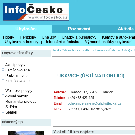
Ubytování
Poznávání
Aktivita
Hotely
Penziony
Chalupy
Chatky a bungalovy
Kempy a autokem
|
|
|
|
Ubytovny a hostely
Rekreační střediska
Výhodné balíčky ubytování
|
|
|
Úvod
-
Orlické hory a podhůří
-
Lukavice (Ústí nad Orlicí)
-
L
Ubytovací balíčky
Jarní pobyty
Letní dovolená
LUKAVICE (ÚSTÍ NAD ORLICÍ)
Podzim levněji
Zimní dovolená
Wellness pobyty
Adresa:
Lukavice 117, 561 51 Lukavice
Aktivní pobyty
Telefon:
+420 465 621 425
Romantika pro dva
Email:
oulukavice(zavináč)orlicko(tečka)cz
S dětmi
GPS:
50°3'39,504"N, 16°28'55,243"E
Senioři
Náhodný tip
V okolí 10 km najdete