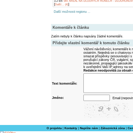
3,2 km
SKI AREÁL NA DLOUHÝCH HONECH - DLOUHOŇOV
[
]
Další... (4)
Další možnosti regionu ...
Komentáře k článku
Zatím nebyly k článku napsány žádné komentáře.
Přidejte vlastní komentář k tomuto článku
Vážení návštěvníci, komentáře k m
ostatním. Nejedná se o chatovou m
smazat příspěvky nesouvisející s
porušující zákony ČR, vulgární, sp
nezákonné, propagující jakoukoliv
k uveřejnění Vaší IP adresy na s
Redakce neodpovídá za obsah d
Text komentáře:
Jméno:
Email (nepovi
O projektu
|
Kontakty
|
Napište nám
|
Zákaznická zóna
|
Cen