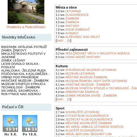
Města a obce
3,0 km
LETOHRAD
3,1 km
DLOUHOŇOVICE
3,2 km
ŽAMBERK
4,5 km
ŽAMPACH
7,1 km
PASTVINY
Hradecko a Podzvičínsko
7,6 km
DOLNÍ DOBROUČ
7,6 km
KUNVALD
Novinky InfoČesko
7,7 km
KLÁŠTEREC NAD ORLICÍ
[
]
Další... (3)
BIKEPARK OPÁLENÁ PSTRUŽÍ
Přírodní zajímavosti
ZÁMEK ŽINKOVY
MIKULÁŠTÍKOVO FOJTSTVÍ V
3,2 km
SEDLOŇOVSKÝ VRCH V ORLICKÝCH HORÁCH
JASENNÉ
6,5 km
VODNÍ NÁDRŽ PASTVINY
ZÁMEK LEŠANY
LESNÍ DIVADLO SKALKA -
Kultura
PODLESÍ
3,1 km
STRAŠIDELNÉ SKLEPENÍ LETOHRAD
ALPALOUKA - ŽELEZNÁ RUDA
PŮJČOVNA KOL A KOLOBĚŽEK -
3,1 km
MUZEUM LETOHRAD
VRBNO POD PRADĚDEM
3,3 km
MĚSTSKÉ MUZEUM ŽAMBERK
HASIČSKÉ MUZEUM - ŽAMBERK
3,3 km
MUZEUM ŘEMESEL NOVÝ DVŮR LETOHRAD
MUZEUM STARÝCH STROJŮ A
4,1 km
HASIČSKÉ MUZEUM - ŽAMBERK
TECHNOLOGIÍ - ŽAMBERK
4,2 km
MUZEUM STARÝCH STROJŮ A TECHNOLOGIÍ - ŽA
SKI AREÁL SACHROVKA -
4,4 km
ARBORETUM ŽAMPACH
ROKYTNICE NAD JIZEROU
4,5 km
DOMEK PROKOPA DIVIŠE - ŽAMBERK
[
]
Další... (3)
Počasí v ČR
Sport
2,7 km
KOUPALIŠTĚ LETOHRAD
2,8 km
FITCENTRUM DLOUHOŇOVICE
2,8 km
JEZDECKÝ KLUB DLOUHOŇOVICE
2,9 km
MĚSTSKÉ KOUPALIŠTĚ ŽAMBERK
3,0 km
SKI AREÁL UMBULE LETOHRAD KUNČICE
3,2 km
KLUZIŠTĚ DLOUHOŇOVICE
3,2 km
AREÁL BIATLONU ŠEDIVSKÝ LOM