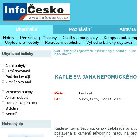
Ubytování
Poznávání
Aktivita
Hotely
Penziony
Chalupy
Chatky a bungalovy
Kempy a autokem
|
|
|
|
Ubytovny a hostely
Rekreační střediska
Výhodné balíčky ubytování
|
|
|
Úvod
-
Historické zajímavosti
-
Orlické hory a podhůří
-
Círke
Ubytovací balíčky
LETOHRADĚ
Jarní pobyty
Letní dovolená
KAPLE SV. JANA NEPOMUCKÉHO
Podzim levněji
Zimní dovolená
Wellness pobyty
Místo:
Letohrad
Aktivní pobyty
GPS:
50°2'5,380"N, 16°29'31,230"E
Romantika pro dva
S dětmi
Senioři
Náhodný tip
Kaple sv. Jana Nepomuckého v Letohradě byla pos
postavena z kamenů původního hradu na protě