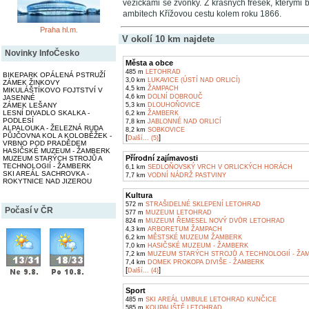
věžičkami se zvonky. Z krásných fresek, kterými 
ambitech Křížovou cestu kolem roku 1866.
Praha hl.m.
V okolí 10 km najdete
Novinky InfoČesko
Města a obce
485 m
LETOHRAD
BIKEPARK OPÁLENÁ PSTRUŽÍ
3,0 km
LUKAVICE (ÚSTÍ NAD ORLICÍ)
ZÁMEK ŽINKOVY
4,5 km
ŽAMPACH
MIKULÁŠTÍKOVO FOJTSTVÍ V
4,6 km
DOLNÍ DOBROUČ
JASENNÉ
5,3 km
DLOUHOŇOVICE
ZÁMEK LEŠANY
LESNÍ DIVADLO SKALKA -
6,2 km
ŽAMBERK
PODLESÍ
7,8 km
JABLONNÉ NAD ORLICÍ
ALPALOUKA - ŽELEZNÁ RUDA
8,2 km
SOBKOVICE
PŮJČOVNA KOL A KOLOBĚŽEK -
[
]
Další... (5)
VRBNO POD PRADĚDEM
HASIČSKÉ MUZEUM - ŽAMBERK
Přírodní zajímavosti
MUZEUM STARÝCH STROJŮ A
TECHNOLOGIÍ - ŽAMBERK
6,1 km
SEDLOŇOVSKÝ VRCH V ORLICKÝCH HORÁCH
SKI AREÁL SACHROVKA -
7,7 km
VODNÍ NÁDRŽ PASTVINY
ROKYTNICE NAD JIZEROU
Kultura
572 m
STRAŠIDELNÉ SKLEPENÍ LETOHRAD
Počasí v ČR
577 m
MUZEUM LETOHRAD
824 m
MUZEUM ŘEMESEL NOVÝ DVŮR LETOHRAD
4,3 km
ARBORETUM ŽAMPACH
6,2 km
MĚSTSKÉ MUZEUM ŽAMBERK
7,0 km
HASIČSKÉ MUZEUM - ŽAMBERK
7,2 km
MUZEUM STARÝCH STROJŮ A TECHNOLOGIÍ - ŽA
7,4 km
DOMEK PROKOPA DIVIŠE - ŽAMBERK
[
]
Další... (4)
Sport
485 m
SKI AREÁL UMBULE LETOHRAD KUNČICE
585 m
KOUPALIŠTĚ LETOHRAD