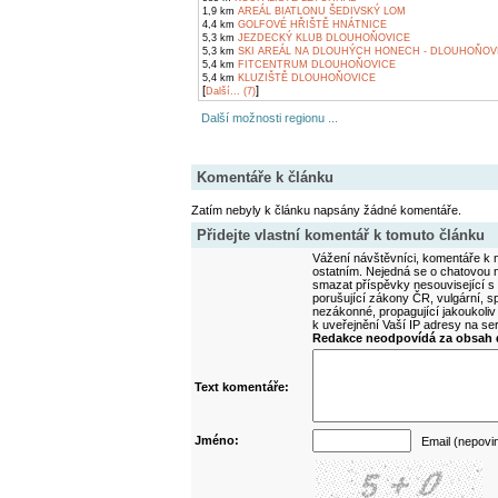
1,9 km
AREÁL BIATLONU ŠEDIVSKÝ LOM
4,4 km
GOLFOVÉ HŘIŠTĚ HNÁTNICE
5,3 km
JEZDECKÝ KLUB DLOUHOŇOVICE
5,3 km
SKI AREÁL NA DLOUHÝCH HONECH - DLOUHOŇOV
5,4 km
FITCENTRUM DLOUHOŇOVICE
5,4 km
KLUZIŠTĚ DLOUHOŇOVICE
[
]
Další... (7)
Další možnosti regionu ...
Komentáře k článku
Zatím nebyly k článku napsány žádné komentáře.
Přidejte vlastní komentář k tomuto článku
Vážení návštěvníci, komentáře k m
ostatním. Nejedná se o chatovou m
smazat příspěvky nesouvisející s
porušující zákony ČR, vulgární, sp
nezákonné, propagující jakoukoliv
k uveřejnění Vaší IP adresy na s
Redakce neodpovídá za obsah d
Text komentáře:
Jméno:
Email (nepovi